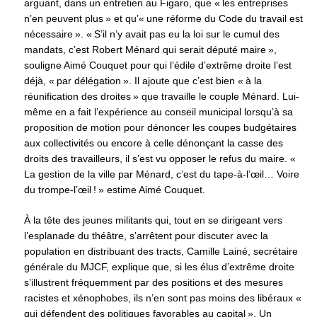
arguant, dans un entretien au Figaro, que « les entreprises
n’en peuvent plus » et qu’« une réforme du Code du travail est
nécessaire ». « S’il n’y avait pas eu la loi sur le cumul des
mandats, c’est Robert Ménard qui serait député maire »,
souligne Aimé Couquet pour qui l’édile d’extrême droite l’est
déjà, « par délégation ». Il ajoute que c’est bien « à la
réunification des droites » que travaille le couple Ménard. Lui-
même en a fait l’expérience au conseil municipal lorsqu’à sa
proposition de motion pour dénoncer les coupes budgétaires
aux collectivités ou encore à celle dénonçant la casse des
droits des travailleurs, il s’est vu opposer le refus du maire. «
La gestion de la ville par Ménard, c’est du tape-à-l’œil… Voire
du trompe-l’œil ! » estime Aimé Couquet.
À la tête des jeunes militants qui, tout en se dirigeant vers
l’esplanade du théâtre, s’arrêtent pour discuter avec la
population en distribuant des tracts, Camille Lainé, secrétaire
générale du MJCF, explique que, si les élus d’extrême droite
s’illustrent fréquemment par des positions et des mesures
racistes et xénophobes, ils n’en sont pas moins des libéraux «
qui défendent des politiques favorables au capital ». Un