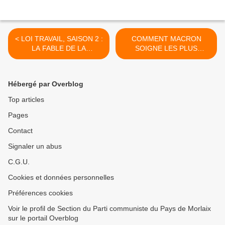
< LOI TRAVAIL, SAISON 2 :
COMMENT MACRON
LA FABLE DE LA
SOIGNE LES PLUS
DEMOCRATIE
FORTUNES (L’HUMANITE
(MEDIAPART - 2 AOUT
DIMANCHE – JEUDI 27
2017 - MANUEL
JUILLET – CHRONIQUE
Hébergé par Overblog
JARDINAUD)
DE JEAN CHRISTOPHE
LEDUIGOU*) >
Top articles
Pages
Contact
Signaler un abus
C.G.U.
Cookies et données personnelles
Préférences cookies
Voir le profil de Section du Parti communiste du Pays de Morlaix
sur le portail Overblog