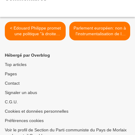
< Edouard Philippe promet
Parlement européen: non à
une politique "à droite
l'instrumentalisation de la
toute" (Politis, Pauline
lutte contre l'antisémitisme
Graulle - 4 juillet 2017)
pour combattre les critiques
de la politique colonisatrice
Hébergé par Overblog
et discriminante de l'état
israélien: tribune collective
Top articles
dans Libération >
Pages
Contact
Signaler un abus
C.G.U.
Cookies et données personnelles
Préférences cookies
Voir le profil de Section du Parti communiste du Pays de Morlaix