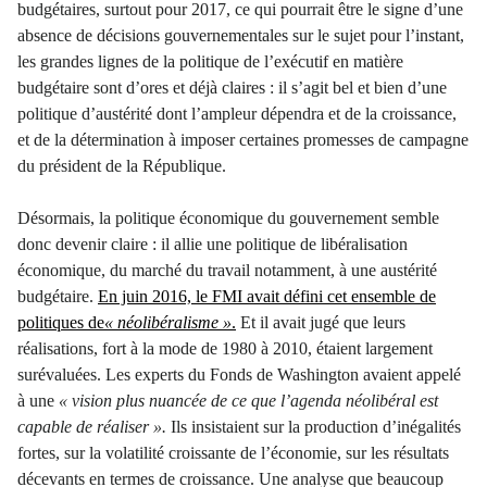
budgétaires, surtout pour 2017, ce qui pourrait être le signe d’une
absence de décisions gouvernementales sur le sujet pour l’instant,
les grandes lignes de la politique de l’exécutif en matière
budgétaire sont d’ores et déjà claires : il s’agit bel et bien d’une
politique d’austérité dont l’ampleur dépendra et de la croissance,
et de la détermination à imposer certaines promesses de campagne
du président de la République.
Désormais, la politique économique du gouvernement semble
donc devenir claire : il allie une politique de libéralisation
économique, du marché du travail notamment, à une austérité
budgétaire.
En juin 2016, le FMI avait défini cet ensemble de
politiques de
« néolibéralisme »
.
Et il avait jugé que leurs
réalisations, fort à la mode de 1980 à 2010, étaient largement
surévaluées. Les experts du Fonds de Washington avaient appelé
à une
« vision plus nuancée de ce que l’agenda néolibéral est
capable de réaliser
».
Ils insistaient sur la production d’inégalités
fortes, sur la volatilité croissante de l’économie, sur les résultats
décevants en termes de croissance. Une analyse que beaucoup