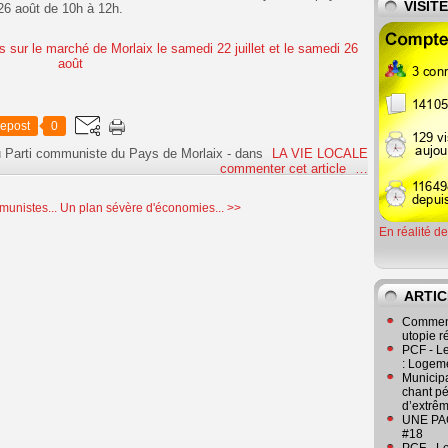
VISIT
di 26 août de 10h à 12h.
epost
0
u Parti communiste du Pays de Morlaix
-
dans
LA VIE LOCALE
commenter cet article
…
munistes...
Un plan sévère d'économies... >>
En réalité d
ARTIC
Comment
utopie r
PCF - L
: Logeme
Municipa
chant pé
d’extrêm
UNE PAGE
#18