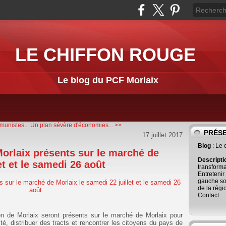
LE CHIFFON ROUGE
Le blog du PCF Morlaix
munistes...
Un plan sévère d'économies... >>
PRÉS
17 juillet 2017
Blog
: Le
Morlaix présents sur le marché de
Descript
et et le samedi 26 août
transforma
Entretenir
gauche so
de la régi
Contact
on de Morlaix seront présents sur le marché de Morlaix pour
té, distribuer des tracts et rencontrer les citoyens du pays de