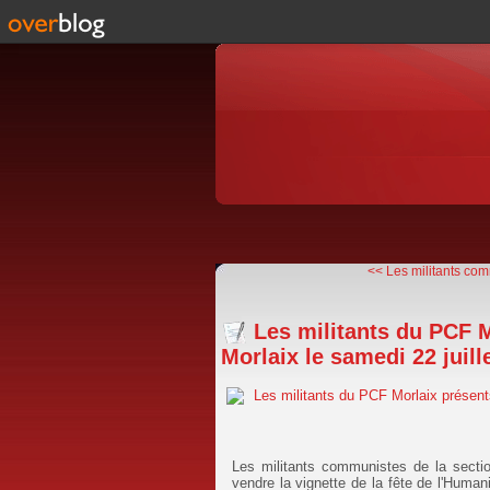
<< Les militants com
Les militants du PCF 
Morlaix le samedi 22 juill
Les militants communistes de la secti
vendre la vignette de la fête de l'Humani