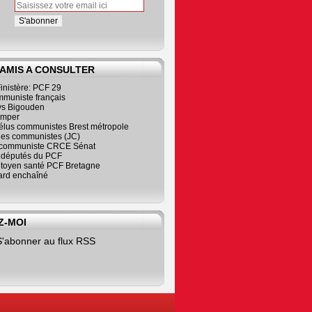
 AMIS A CONSULTER
inistère: PCF 29
mmuniste français
s Bigouden
imper
élus communistes Brest métropole
nes communistes (JC)
communiste CRCE Sénat
s députés du PCF
citoyen santé PCF Bretagne
rd enchaîné
Z-MOI
S'abonner au flux RSS