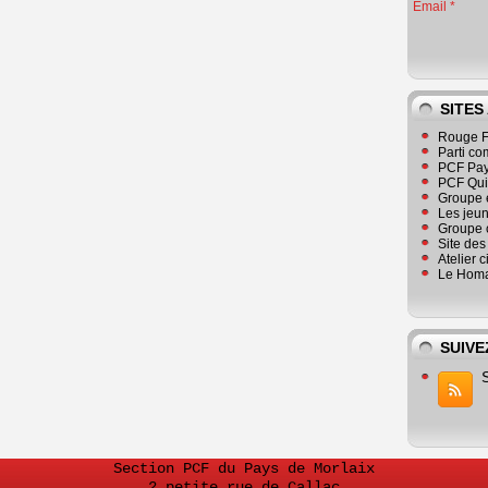
Email
SITES
Rouge F
Parti co
PCF Pay
PCF Qu
Groupe 
Les jeu
Groupe 
Site de
Atelier 
Le Homa
SUIVE
Section PCF du Pays de Morlaix
2 petite rue de Callac