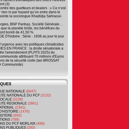
es cahiers thématiques des Jours Heureux
nt (3)
contre des guetteurs et dealers : « Ce n’est
 rien ni par hasard qu’on entre dans le
, pointe la sociologue Khadidja Sahraoui-
ergies, BNP Paribas, Société Générale…
que la planète brûle, les bénéfices du
ont bondi de 41,50 %
 D'histoire : Série - 1936 au jour le jour
 d’urgence avec les politiques climaticides
ES EN FRANCE : la droite sénatoriale a
ntre l'amendement (PLFFS 2025) du
ommuniste attribuant 70 millions d'Euros
ns de la sécurité civile (Ian BROSSAT
r Communiste)
IQUES
QUE NATIONALE
(6647)
ITE NATIONALE DU PCF
(3132)
 LOCALE
(3108)
ITE REGIONALE
(2861)
ATIONAL
(2341)
D'HISTOIRE
(1476)
NISTERE
(950)
TIONS
(788)
ONS DU PCF MORLAIX
(489)
NS PUBLIQUES
(293)