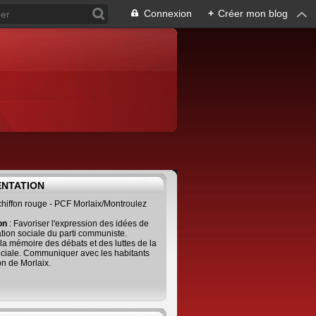
Connexion
+
Créer mon blog
ENTATION
 chiffon rouge - PCF Morlaix/Montroulez
ion
: Favoriser l'expression des idées de
tion sociale du parti communiste.
 la mémoire des débats et des luttes de la
ciale. Communiquer avec les habitants
on de Morlaix.