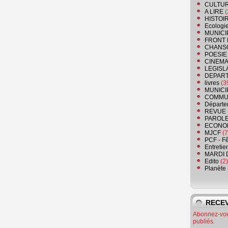
CULTU
A LIRE
(
HISTOI
Ecologi
MUNICI
FRONT 
CHANS
POESIE
CINEMA
LEGISL
DEPART
livres
(3
MUNICI
COMMU
Départe
REVUE 
PAROLE
ECONO
MJCF
(7
PCF - F
Entretie
MARDI 
Edito
(2)
Planète
RECEV
Abonnez-vous
publiés.