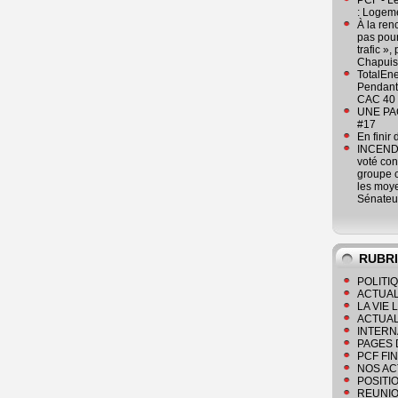
PCF - L
: Logeme
À la ren
pas pour
trafic »
Chapuis
TotalEn
Pendant 
CAC 40 
UNE PAGE
#17
En finir
INCENDI
voté co
groupe c
les moye
Sénateu
RUBR
POLITI
ACTUAL
LA VIE
ACTUAL
INTERN
PAGES 
PCF FI
NOS AC
POSITI
REUNIO