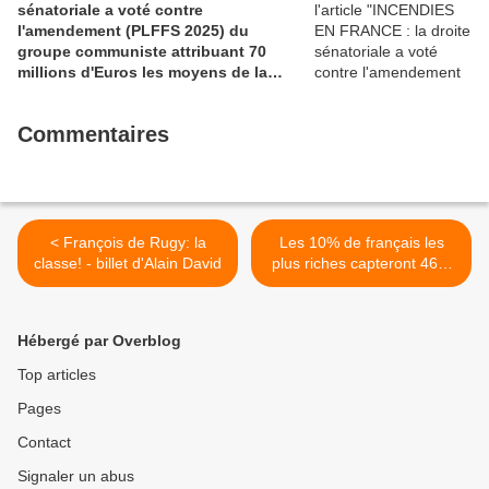
sénatoriale a voté contre
l'amendement (PLFFS 2025) du
groupe communiste attribuant 70
millions d'Euros les moyens de la
sécurité civile (Ian BROSSAT
Sénateur Communiste)
Commentaires
< François de Rugy: la
Les 10% de français les
classe! - billet d'Alain David
plus riches capteront 46%
des baisses d'impôts du
gouvernement Philippe-
Macron (Capital, 12 juillet
Hébergé par Overblog
2017) >
Top articles
Pages
Contact
Signaler un abus