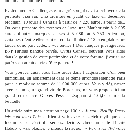
oui un autre monde décidément.
Evidemment « Challenges », malgré son prix, vit aussi avec de la
publicité bien sûr. Une croisière en yacht de luxe en décembre
prochain, 10 jours à Ushuaia à partir de 7 220 euros, à partir de...
On vous présente des montres de luxe, une Mauboussin à 2 095
euros, d’autres marques suisses à 5 080 ou 5 750. Attention,
certaines d’entre elles sont en édition limitée à 12 exemplaires, ne
tardez donc pas, cédez à vos envies ! Des banques prestigieuses,
BNP Paribas banque privée, Cyrus Conseil peuvent vous aider
dans la gestion de votre patrimoine et de votre fortune, j’vous jure
parfois on aurait envie d’être pauvre !
Vous pouvez aussi vous faire aider dans l’acquisition d’un bien
immobilier, un appartement dans le 8ème arrondissement de Paris
pour la modique somme de 11 000 000 euros. Vous y dégusterez
avec les amis, un grand vin de Bordeaux, on vous propose ici un
grand cru classé Graves Pessac Léognan à 123,80 euros la
bouteille.
Un article attire mon attention page 106 :
« Auteuil, Neuilly, Passy
tels sont leurs îlots ».
Rien à voir avec le sketch mythique des
Inconnus, ici c’est du sérieux, lecture, chers amis de Liberté
Hebdo je vais plagier, je prends le risque...
« Parmi les 700 voies