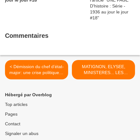
jour le jour #18
Commentaires
< Démission du chef d’état-
MATIGNON, ELYSEE,
major: une crise politique et
MINISTERES... LES
militaire (Médiapart –
CABINETS VERROUILLES
Lénaïg BREDOUX - 19
DU NOUVEAU POUVOIR
juillet 2017)
(MEDIAPART – Ellen SALVI
Hébergé par Overblog
– 17 juillet 2017) >
Top articles
Pages
Contact
Signaler un abus