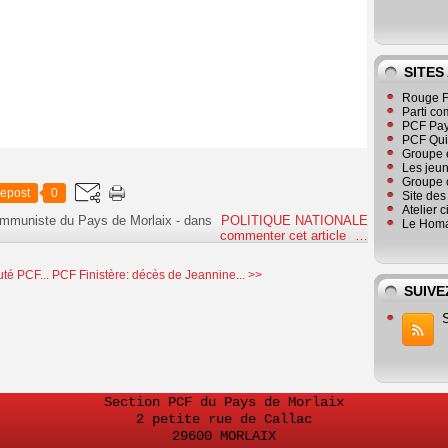
SITES
Rouge F
Parti co
PCF Pay
PCF Qu
Groupe 
Les jeu
Groupe 
epost
0
Site de
Atelier 
ommuniste du Pays de Morlaix
-
dans
POLITIQUE NATIONALE
Le Homa
commenter cet article
…
té PCF...
PCF Finistère: décès de Jeannine... >>
SUIVE
Section PCF du Pays de Morlaix
2 petite rue de Callac
29600 MORLAIX