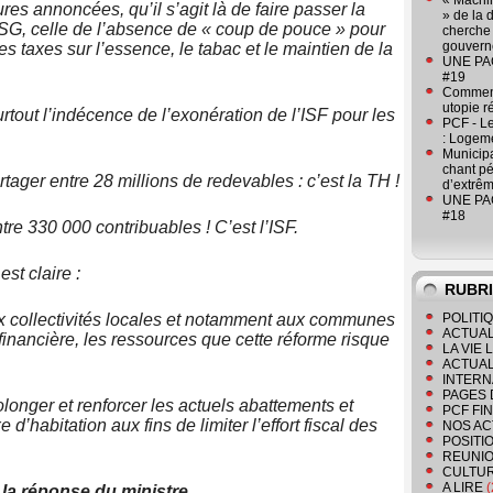
« Machin
ures annoncées, qu’il s’agit là de faire passer la
» de la 
SG, celle de l’absence de « coup de pouce » pour
cherche 
gouver
s taxes sur l’essence, le tabac et le maintien de la
UNE PAGE
#19
Comment
utopie r
tout l’indécence de l’exonération de l’ISF pour les
PCF - L
: Logeme
Municipa
chant pé
rtager entre 28 millions de redevables : c’est la TH !
d’extrêm
UNE PAGE
#18
tre 330 000 contribuables ! C’est l’ISF.
st claire :
RUBR
 collectivités locales et notamment aux communes
POLITI
ACTUAL
financière, les ressources que cette réforme risque
LA VIE
ACTUAL
INTERN
PAGES 
olonger et renforcer les actuels abattements et
PCF FI
d’habitation aux fins de limiter l’effort fiscal des
NOS AC
POSITI
REUNIO
CULTU
A LIRE
(
 la réponse du ministre.