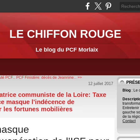
LE CHIFFON ROUGE
Le blog du PCF Morlaix
té PCF...
PCF Finistère: décès de Jeannine... >>
PRÉS
12 juillet 2017
Blog
: Le
atrice communiste de la Loire: Taxe
Descript
nce masque l'indécence de
transforma
r les fortunes mobilières
Entretenir
gauche so
de la régi
Contact
masque