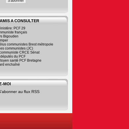
 AMIS A CONSULTER
inistère: PCF 29
mmuniste français
s Bigouden
imper
élus communistes Brest métropole
nes communistes (JC)
communiste CRCE Sénat
s députés du PCF
citoyen santé PCF Bretagne
rd enchaîné
Z-MOI
S'abonner au flux RSS