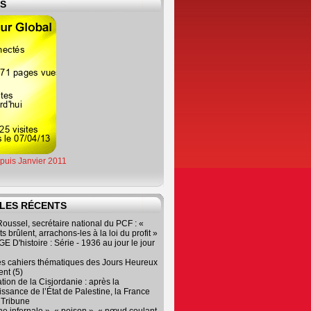
ES
epuis Janvier 2011
LES RÉCENTS
oussel, secrétaire national du PCF : «
s brûlent, arrachons-les à la loi du profit »
 D'histoire : Série - 1936 au jour le jour
es cahiers thématiques des Jours Heureux
nt (5)
tion de la Cisjordanie : après la
ssance de l’État de Palestine, la France
r Tribune