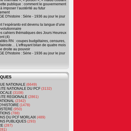
e infernale », « poison », « nœud coulant
dette publique : comment le gouvernement
à imposer l’austérité au futur
nement
 D'histoire : Série - 1936 au jour le jour
 l’espéranto est devenu la langue d’une
évolutionnaire
es cahiers thématiques des Jours Heureux
nt (4)
lités RN : coupes budgétaires, censures,
tainiste… L’effrayant bilan de quatre mois
e droite au pouvoir
 D'histoire : Série - 1936 au jour le jour
IQUES
QUE NATIONALE
(6649)
ITE NATIONALE DU PCF
(3132)
 LOCALE
(3108)
ITE REGIONALE
(2861)
ATIONAL
(2342)
D'HISTOIRE
(1478)
NISTERE
(950)
TIONS
(788)
ONS DU PCF MORLAIX
(489)
NS PUBLIQUES
(293)
RE
(287)
281)