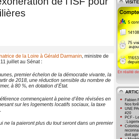
exonération de l’ISF pour
VISIT
lières
atrice de la Loire à Gérald Darmanin
, ministre de
11 juillet au Sénat :
En réalité d
unes, premier échelon de la démocratie vivante, la
partir de 2018, une réduction sensible du nombre de
mer, à 80 %, en dotation d’État.
ARTIC
e référence commençaient à peine d’être révisées en
Fabien R
pesant sur les logements locatifs sociaux, la taxe
Nos forêt
UNE PAGE
.
#20
PCF - L
: Logeme
i ne la paieront plus du tout seront dans un premier
Colonisa
reconnai
doit agi