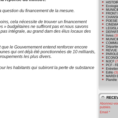
HISTOI
Ecologi
MUNICI
la question du financement de la mesure.
FRONT 
CHANS
POESIE
oins, cela nécessite de trouver un financement
CINEMA
s » budgétaires ne suffiront pas et nous savons
LEGISL
 pas intégrale, au grand dam des élus locaux des
DEPART
livres
(3
MUNICI
COMMU
st que le Gouvernement entend renforcer encore
Départe
REVUE 
unes qui ont déjà été ponctionnées de 10 milliards,
PAROLE
groupements les plus divers.
ECONO
MJCF
(7
PCF - F
our les habitants qui subiront la perte de substance
Entretie
Edito
(3)
MARDI 
Planète
RECEV
Abonnez-vous
publiés.
Email