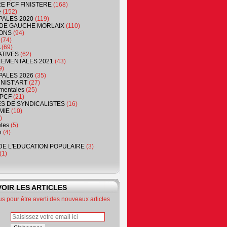
RE PCF FINISTERE
(168)
e
(152)
PALES 2020
(119)
DE GAUCHE MORLAIX
(110)
ONS
(94)
(74)
(69)
ATIVES
(62)
EMENTALES 2021
(43)
9)
PALES 2026
(35)
NIST'ART
(27)
mentales
(25)
PCF
(21)
S DE SYNDICALISTES
(16)
MIE
(10)
)
êtes
(5)
n
(4)
DE L'EDUCATION POPULAIRE
(3)
(1)
OIR LES ARTICLES
 pour être averti des nouveaux articles