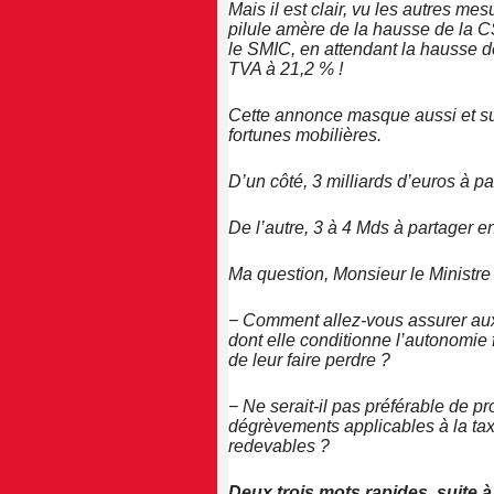
Mais il est clair, vu les autres mes
pilule amère de la hausse de la C
le SMIC, en attendant la hausse de
TVA à 21,2 % !
Cette annonce masque aussi et sur
fortunes mobilières.
D’un côté, 3 milliards d’euros à pa
De l’autre, 3 à 4 Mds à partager en
Ma question, Monsieur le Ministre e
− Comment allez-vous assurer aux
dont elle conditionne l’autonomie 
de leur faire perdre ?
− Ne serait-il pas préférable de pr
dégrèvements applicables à la taxe 
redevables ?
Deux trois mots rapides, suite à