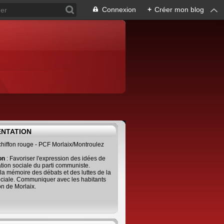
Connexion
+
Créer mon blog
ENTATION
 chiffon rouge - PCF Morlaix/Montroulez
ion
: Favoriser l'expression des idées de
tion sociale du parti communiste.
 la mémoire des débats et des luttes de la
ciale. Communiquer avec les habitants
on de Morlaix.