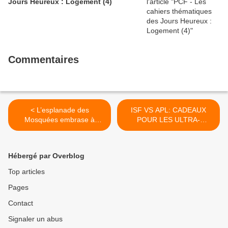
Jours Heureux : Logement (4)
Commentaires
< L’esplanade des
ISF VS APL: CADEAUX
Mosquées embrase à
POUR LES ULTRA-
nouveau le conflit israélo-
RICHES, PONCTIONS SUR
palestinien (MEDIAPART –
LES PLUS PAUVRES
Chloé DEMOULIN – 23
(MEDIAPART – Laurent
Hébergé par Overblog
Juillet 2017)
MAUDUIT – 23 Juillet 2017)
>
Top articles
Pages
Contact
Signaler un abus