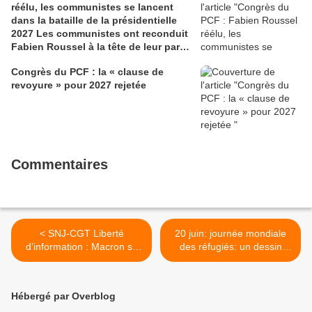
réélu, les communistes se lancent
dans la bataille de la présidentielle
2027 Les communistes ont reconduit
Fabien Roussel à la tête de leur parti,
à l’issue du 40e congrès national, à
Congrès du PCF : la « clause de
Lille. Le secrétaire national, dont la
revoyure » pour 2027 rejetée
candidature devrait être officialisée le
6 septembre, veut désormais jeter «
toutes ses forces » dans la campagne
présidentielle.
Commentaires
< SNJ-CGT Liberté
20 juin: journée mondiale
d’information : Macron se
des réfugiés: un dessin
démasque
saisissant du dessinateur
Iranien Alireza Pakdel >
Hébergé par Overblog