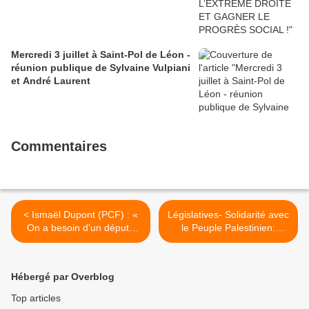
Mercredi 3 juillet à Saint-Pol de Léon -
réunion publique de Sylvaine Vulpiani
et André Laurent
Commentaires
< Ismaël Dupont (PCF) : «
Législatives- Solidarité avec
On a besoin d'un député
le Peuple Palestinien:
vraiment à gauche » (Le
réponse au questionnaire
Télégramme, jeudi 1er juin)
du groupe AFPS de Morlaix
>
Hébergé par Overblog
Top articles