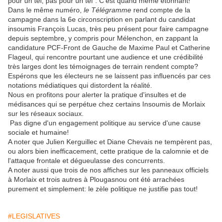
pour un tel, pas pour un tel". C'est quand même étonnant!
Dans le même numéro,
le Télégramme
rend compte de la
campagne dans la 6e circonscription en parlant du candidat
insoumis François Lucas, très peu présent pour faire campagne
depuis septembre, y compris pour Mélenchon, en zappant la
candidature PCF-Front de Gauche de Maxime Paul et Catherine
Flageul, qui rencontre pourtant une audience et une crédibilité
très larges dont les témoignages de terrain rendent compte?
Espérons que les électeurs ne se laissent pas influencés par ces
notations médiatiques qui distordent la réalité.
Nous en profitons pour alerter la pratique d'insultes et de
médisances qui se perpétue chez certains Insoumis de Morlaix
sur les réseaux sociaux.
Pas digne d'un engagement politique au service d'une cause
sociale et humaine!
A noter que Julien Kerguillec et Diane Chevais ne tempèrent pas,
ou alors bien inefficacement, cette pratique de la calomnie et de
l'attaque frontale et dégueulasse des concurrents.
A noter aussi que trois de nos affiches sur les panneaux officiels
à Morlaix et trois autres à Plougasnou ont été arrachées
purement et simplement: le zèle politique ne justifie pas tout!
#LEGISLATIVES