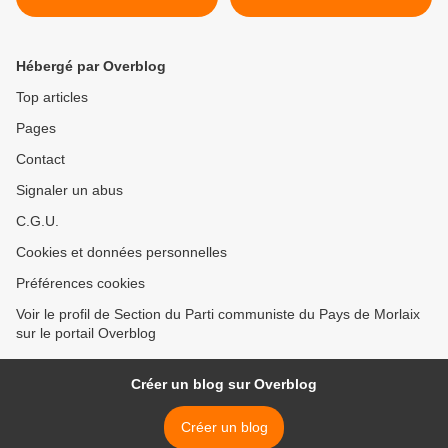
MODELE ALLEMAND
appelle au rassemblement
le samedi 20 mai à 10h
place du champ de foire à
Hébergé par Overblog
Landivisiau >
Top articles
Pages
Contact
Signaler un abus
C.G.U.
Cookies et données personnelles
Préférences cookies
Voir le profil de Section du Parti communiste du Pays de Morlaix
sur le portail Overblog
Créer un blog sur Overblog
Créer un blog