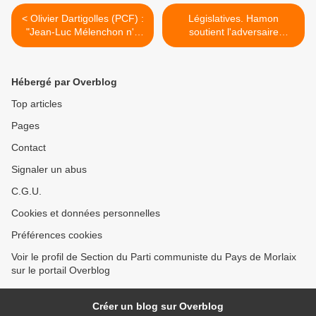
< Olivier Dartigolles (PCF) :
Législatives. Hamon
"Jean-Luc Mélenchon n'a
soutient l'adversaire
jamais voulu que le
communiste de Valls
rassemblement aboutisse"
(Ouest-France, 23 mai
(La Dépêche, 21 mai 2017)
2017) >
Hébergé par Overblog
Top articles
Pages
Contact
Signaler un abus
C.G.U.
Cookies et données personnelles
Préférences cookies
Voir le profil de Section du Parti communiste du Pays de Morlaix
sur le portail Overblog
Créer un blog sur Overblog