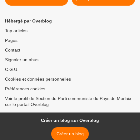
Trump et des Etats-Unis de
de soutien aux migrants
l'accord de Paris sur le
contre les expulsions de
climat
dublinés à Quimper ce
Hébergé par Overblog
samedi 3 juin à 11H >
Top articles
Pages
Contact
Signaler un abus
C.G.U.
Cookies et données personnelles
Préférences cookies
Voir le profil de Section du Parti communiste du Pays de Morlaix
sur le portail Overblog
Créer un blog sur Overblog
Créer un blog