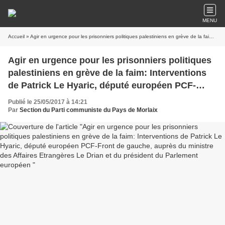
MENU
Accueil
» Agir en urgence pour les prisonniers politiques palestiniens en grève de la faim: Interventions de Patrick Le Hyaric, député européen PCF-Front de gauche, auprès du ministre des Affaires Etrangères Le Drian et du président du Parlement européen
Agir en urgence pour les prisonniers politiques
palestiniens en grève de la faim: Interventions
de Patrick Le Hyaric, député européen PCF-
Front de gauche, auprès du ministre des
Publié le 25/05/2017 à 14:21
Affaires Etrangères Le Drian et du président du
Par
Section du Parti communiste du Pays de Morlaix
Parlement européen