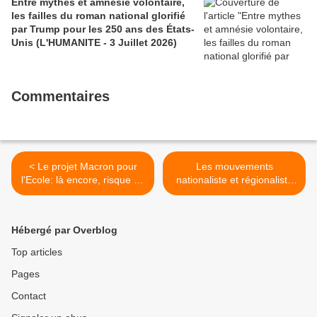
Entre mythes et amnésie volontaire,
les failles du roman national glorifié
par Trump pour les 250 ans des États-
Unis (L'HUMANITE - 3 Juillet 2026)
Commentaires
< Le projet Macron pour
Les mouvements
l'Ecole: là encore, risque de
nationaliste et régionaliste
radicalisation de ce qui a
bretons d'une guerre à
été fait sous l'empire du
l'autre >
libéralisme depuis des
Hébergé par Overblog
années !
Top articles
Pages
Contact