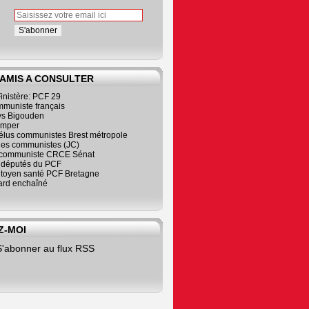
 AMIS A CONSULTER
inistère: PCF 29
mmuniste français
s Bigouden
imper
élus communistes Brest métropole
nes communistes (JC)
communiste CRCE Sénat
s députés du PCF
citoyen santé PCF Bretagne
rd enchaîné
Z-MOI
S'abonner au flux RSS