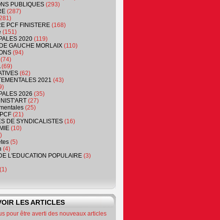
NS PUBLIQUES
(293)
RE
(287)
281)
RE PCF FINISTERE
(168)
e
(151)
PALES 2020
(119)
DE GAUCHE MORLAIX
(110)
ONS
(94)
(74)
(69)
ATIVES
(62)
EMENTALES 2021
(43)
9)
PALES 2026
(35)
NIST'ART
(27)
mentales
(25)
PCF
(21)
S DE SYNDICALISTES
(16)
MIE
(10)
)
êtes
(5)
n
(4)
DE L'EDUCATION POPULAIRE
(3)
(1)
OIR LES ARTICLES
 pour être averti des nouveaux articles