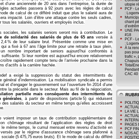
Comment
t d’une ancienneté de 20 ans dans l’entreprise, la durée de
utopie r
ègles actuelles passera à 92 jours avec les règles de calcul
PCF - L
mode de calcul de ce différé induit que plus le salarié aura de
: Logeme
 sera impacté. Loin d’être une attaque contre les seuls cadres,
Municipa
chant pé
r tous les salariés, ouvriers et employés inclus.
d’extrêm
UNE PAGE
 sociales, les salariés seniors seront mis à contribution. Le
#18
ue de solidarité des salariés de plus de 65 ans
versée à
PCF - L
 2,4 % de leur salaire brut. Présentée comme une mise en
: Logeme
qui a fixé à 67 ans l’âge limite pour une retraite à taux plein,
À la ren
 un nombre important de seniors aujourd’hui confrontés à
pas pour
on suffisante. Si leur nombre est aujourd’hui encore relativement
trafic »
à croître rapidement compte tenu de l’arrivée prochaine dans la
Chapuis
s d’actifs à la carrière hachée.
TotalEn
Pendant 
CAC 40 
def a exigé la suppression du statut des intermittents du
e général d’indemnisation. La mobilisation syndicale a permis
nal et d’engager le gouvernement sur l’ouverture fin 2014 d’une
tre la précarité dans le secteur. Mais au fil de la négociation,
ilation partielle mais conséquente des intermittents du
RUBR
n générales
, à partir de dispositions (article 5) qui réduisent
POLITI
re des salariés du secteur en même temps qu’elles accroissent
ACTUAL
me.
LA VIE
ACTUAL
se voient imposer un taux de contribution supplémentaire de
INTERN
on chômage résultant de l’application des règles de droit
PAGES 
e même temps, le cumul mensuel entre revenu d’activité en
PCF FI
n versés par le régime d’assurance chômage sera plafonné à
NOS AC
sociale (5 475,75 euros bruts). Et le mode de calcul du différé
POSITI