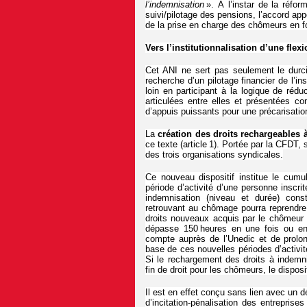
l’indemnisation
». À l’instar de la réfor
suivi/pilotage des pensions, l’accord app
de la prise en charge des chômeurs en fo
Vers l’institutionnalisation d’une flexi
Cet ANI ne sert pas seulement le durc
recherche d’un pilotage financier de l’in
loin en participant à la logique de réduc
articulées entre elles et présentées 
d’appuis puissants pour une précarisation 
La
création des droits rechargeables
ce texte (article 1). Portée par la CFDT, s
des trois organisations syndicales.
Ce nouveau dispositif institue le cumu
période d’activité d’une personne inscri
indemnisation (niveau et durée) cons
retrouvant au chômage pourra reprendre 
droits nouveaux acquis par le chômeur lor
dépasse 150 heures en une fois ou en 
compte auprès de l’Unedic et de prolong
base de ces nouvelles périodes d’activité
Si le rechargement des droits à indemni
fin de droit pour les chômeurs, le disposi
Il est en effet conçu sans lien avec un
d’incitation-pénalisation des entrepris