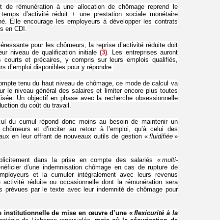
t de rémunération à une allocation de chômage reprend le
temps d’activité réduit + une prestation sociale monétaire
né. Elle encourage les employeurs à développer les contrats
is en CDI.
téressante pour les chômeurs, la reprise d’activité réduite doit
r niveau de qualification initiale
(3)
.
Les entreprises auront
s courts et précaires, y compris sur leurs emplois qualifiés,
rs d’emploi disponibles pour y répondre.
compte tenu du haut niveau de chômage, ce mode de calcul va
r le niveau général des salaires et limiter encore plus toutes
lisée. Un objectif en phase avec la recherche obsessionnelle
uction du coût du travail.
cul du cumul répond donc moins au besoin de maintenir un
chômeurs et d’inciter au retour à l’emploi, qu’à celui des
iaux en leur offrant de nouveaux outils de gestion «
fluidifiée
»
xplicitement dans la prise en compte des salariés «
multi-
énéficier d’une indemnisation chômage en cas de rupture de
employeurs et la cumuler intégralement avec leurs revenus
ne activité réduite ou occasionnelle dont la rémunération sera
es prévues par le texte avec leur indemnité de chômage pour
e institutionnelle de mise en œuvre d’une «
flexicurité à la