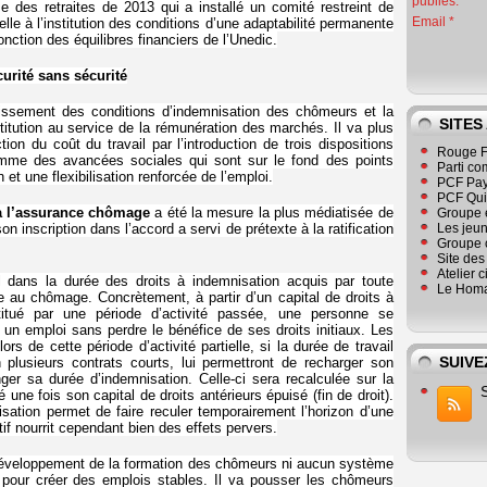
publiés.
me des retraites de 2013 qui a installé un comité restreint de
Email
elle à l’institution des conditions d’une adaptabilité permanente
nction des équilibres financiers de l’Unedic.
curité sans sécurité
issement des conditions d’indemnisation des chômeurs et la
SITES
stitution au service de la rémunération des marchés. Il va plus
tion du coût du travail par l’introduction de trois dispositions
Rouge F
comme des avancées sociales qui sont sur le fond des points
Parti co
et une flexibilisation renforcée de l’emploi.
PCF Pay
PCF Qu
 à l’assurance chômage
a été la mesure la plus médiatisée de
Groupe 
on inscription dans l’accord a servi de prétexte à la ratification
Les jeu
Groupe 
Site de
Atelier 
l dans la durée des droits à indemnisation acquis par toute
Le Homa
te au chômage. Concrètement, à partir d’un capital de droits à
titué par une période d’activité passée, une personne se
un emploi sans perdre le bénéfice de ses droits initiaux. Les
s de cette période d’activité partielle, si la durée de travail
SUIVE
plusieurs contrats courts, lui permettront de recharger son
er sa durée d’indemnisation. Celle-ci sera recalculée sur la
 une fois son capital de droits antérieurs épuisé (fin de droit).
sation permet de faire reculer temporairement l’horizon d’une
tif nourrit cependant bien des effets pervers.
 développement de la formation des chômeurs ni aucun système
es pour créer des emplois stables. Il va pousser les chômeurs