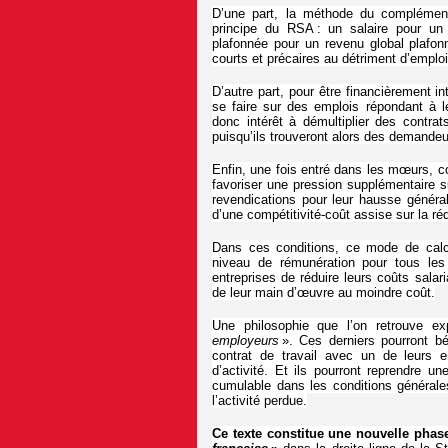
D’une part, la méthode du complémen
principe du RSA : un salaire pour un 
plafonnée pour un revenu global plafon
courts et précaires au détriment d’emplo
D’autre part, pour être financièrement in
se faire sur des emplois répondant à leu
donc intérêt à démultiplier des contrat
puisqu’ils trouveront alors des demandeu
Enfin, une fois entré dans les mœurs, 
favoriser une pression supplémentaire su
revendications pour leur hausse généra
d’une compétitivité-coût assise sur la réd
Dans ces conditions, ce mode de cal
niveau de rémunération pour tous les 
entreprises de réduire leurs coûts salar
de leur main d’œuvre au moindre coût.
Une philosophie que l’on retrouve e
employeurs
». Ces derniers pourront b
contrat de travail avec un de leurs 
d’activité. Et ils pourront reprendre u
cumulable dans les conditions général
l’activité perdue.
Ce texte constitue une nouvelle phas