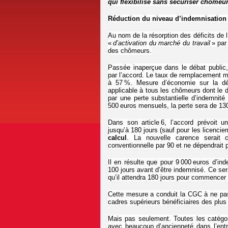
qui flexibilise sans sécuriser chômeur
Réduction du niveau d’indemnisation 
Au nom de la résorption des déficits de l
«
d’activation du marché du travail
» par
des chômeurs.
Passée inaperçue dans le débat public
par l’accord. Le taux de remplacement m
à 57 %. Mesure d’économie sur la dép
applicable à tous les chômeurs dont le d
par une perte substantielle d’indemni
500 euros mensuels, la perte sera de 130
Dans son article 6, l’accord prévoit 
jusqu’à 180 jours (sauf pour les licenc
calcul
. La nouvelle carence serait c
conventionnelle par 90 et ne dépendrait p
Il en résulte que pour 9 000 euros d’i
100 jours avant d’être indemnisé. Ce sera
qu’il attendra 180 jours pour commencer 
Cette mesure a conduit la CGC à ne pas 
cadres supérieurs bénéficiaires des plus
Mais pas seulement. Toutes les catégori
avec beaucoup d’ancienneté dans l’entr