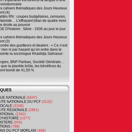
 l’espéranto est devenu la langue d’une
évolutionnaire
es cahiers thématiques des Jours Heureux
nt (4)
lités RN : coupes budgétaires, censures,
tainiste… L’effrayant bilan de quatre mois
e droite au pouvoir
 D'histoire : Série - 1936 au jour le jour
es cahiers thématiques des Jours Heureux
nt (3)
contre des guetteurs et dealers : « Ce n’est
 rien ni par hasard qu’on entre dans le
, pointe la sociologue Khadidja Sahraoui-
ergies, BNP Paribas, Société Générale…
que la planète brûle, les bénéfices du
ont bondi de 41,50 %
IQUES
QUE NATIONALE
(6647)
ITE NATIONALE DU PCF
(3132)
 LOCALE
(3108)
ITE REGIONALE
(2861)
ATIONAL
(2342)
D'HISTOIRE
(1477)
NISTERE
(950)
TIONS
(788)
ONS DU PCF MORLAIX
(489)