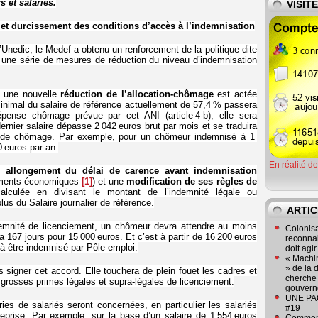
s et salariés.
VISIT
et durcissement des conditions d’accès à l’indemnisation
’Unedic, le Medef a obtenu un renforcement de la politique dite
 une série de mesures de réduction du niveau d’indemnisation
, une nouvelle
réduction de l’allocation-chômage
est actée
inimal du salaire de référence actuellement de 57,4 % passera
ense chômage prévue par cet ANI (article 4-b), elle sera
ernier salaire dépasse 2 042 euros brut par mois et se traduira
té de chômage. Par exemple, pour un chômeur indemnisé à 1
 euros par an.
En réalité d
un
allongement du délai de carence avant indemnisation
iements économiques
[1]
) et une
modification de ses règles de
alculée en divisant le montant de l’indemnité légale ou
lus du Salaire journalier de référence.
ARTIC
ndemnité de licenciement, un chômeur devra attendre au moins
Colonisa
 167 jours pour 15 000 euros. Et c’est à partir de 16 200 euros
reconnai
à être indemnisé par Pôle emploi.
doit agi
« Machin
» de la 
signer cet accord. Elle touchera de plein fouet les cadres et
cherche 
 grosses primes légales et supra-légales de licenciement.
gouver
UNE PAGE
es de salariés seront concernées, en particulier les salariés
#19
eprise. Par exemple, sur la base d’un salaire de 1 554 euros