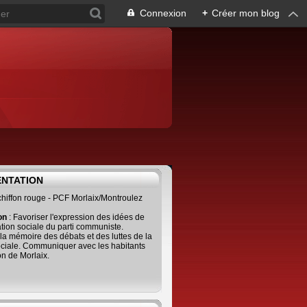
Connexion
+
Créer mon blog
ENTATION
 chiffon rouge - PCF Morlaix/Montroulez
ion
: Favoriser l'expression des idées de
tion sociale du parti communiste.
 la mémoire des débats et des luttes de la
ciale. Communiquer avec les habitants
on de Morlaix.