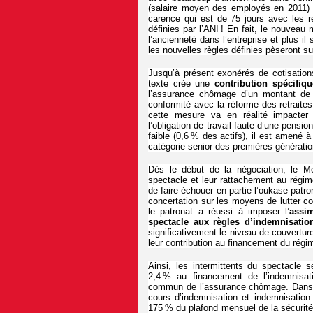
(salaire moyen des employés en 2011) e
carence qui est de 75 jours avec les r
définies par l’ANI ! En fait, le nouveau 
l’ancienneté dans l’entreprise et plus il
les nouvelles règles définies pèseront su
Jusqu’à présent exonérés de cotisations
texte crée une
contribution spécifiq
l’assurance chômage d’un montant de
conformité avec la réforme des retraites 
cette mesure va en réalité impacter
l’obligation de travail faute d’une pensi
faible (0,6 % des actifs), il est amené 
catégorie senior des premières génération
Dès le début de la négociation, le Me
spectacle et leur rattachement au régim
de faire échouer en partie l’oukase patro
concertation sur les moyens de lutter con
le patronat a réussi à imposer l’
assim
spectacle aux règles d’indemnisatio
significativement le niveau de couvertu
leur contribution au financement du régi
Ainsi, les intermittents du spectacle 
2,4 % au financement de l’indemnisati
commun de l’assurance chômage. Dans l
cours d’indemnisation et indemnisatio
175 % du plafond mensuel de la sécurité 