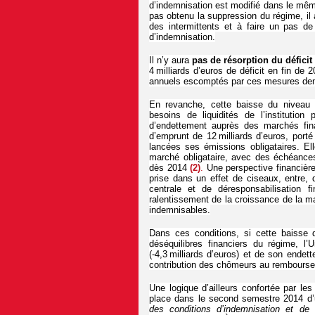
d’indemnisation est modifié dans le même
pas obtenu la suppression du régime, il 
des intermittents et à faire un pas de
d’indemnisation.
Il n’y aura
pas de résorption du déficit
4 milliards d’euros de déficit en fin de 
annuels escomptés par ces mesures deme
En revanche, cette baisse du niveau
besoins de liquidités de l’institutio
d’endettement auprès des marchés fin
d’emprunt de 12 milliards d’euros, porté
lancées ses émissions obligataires. Ell
marché obligataire, avec des échéance
dès 2014
(2)
.
Une perspective financière 
prise dans un effet de ciseaux, entre, 
centrale et de déresponsabilisation f
ralentissement de la croissance de la m
indemnisables.
Dans ces conditions, si cette baisse 
déséquilibres financiers du régime, 
(-4,3 milliards d’euros) et de son endett
contribution des chômeurs au rembours
Une logique d’ailleurs confortée par les 
place dans le second semestre 2014 d’u
des conditions d’indemnisation et de c