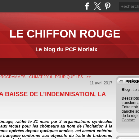
LE CHIFFON ROUGE
Le blog du PCF Morlaix
 PROGRAMMES...
CLIMAT 2016 : POUR QUE LES... >>
PRÉS
11 avril 2017
Blog
: Le
A BAISSE DE L’INDEMNISATION, LA
Descript
transforma
Entretenir
gauche so
de la régi
Contact
hômage, ratifié le 21 mars par 3 organisations syndicales
aux reculs pour les chômeurs au nom de l’incitation à la
ormes opérées depuis quelques années, cet accord entérine
la française conforme aux objectifs du traité de Lisbonne,