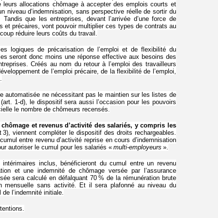
e leurs allocations chômage à accepter des emplois courts et
n niveau d’indemnisation, sans perspective réelle de sortir du
 Tandis que les entreprises, devant l’arrivée d’une force de
ts et précaires, vont pouvoir multiplier ces types de contrats au
oup réduire leurs coûts du travail.
s logiques de précarisation de l’emploi et de flexibilité du
bles seront donc moins une réponse effective aux besoins des
treprises. Créés au nom du retour à l’emploi des travailleurs
développement de l’emploi précaire, de la flexibilité de l’emploi,
.
automatisée ne nécessitant pas le maintien sur les listes de
(art. 1-d), le dispositif sera aussi l’occasion pour les pouvoirs
ficielle le nombre de chômeurs recensés.
chômage et revenus d’activité des salariés, y compris les
t 3), viennent compléter le dispositif des droits rechargeables.
 cumul entre revenu d’activité reprise en cours d’indemnisation
r autoriser le cumul pour les salariés «
multi-employeurs
».
et intérimaires inclus, bénéficieront du cumul entre un revenu
sation et une indemnité de chômage versée par l’assurance
sée sera calculé en défalquant 70 % de la rémunération brute
tion mensuelle sans activité. Et il sera plafonné au niveau du
de l’indemnité initiale.
tentions.