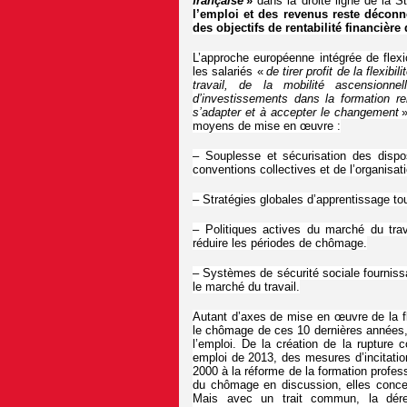
française
»
dans la droite ligne de la S
l’emploi et des revenus reste déconne
des objectifs de rentabilité financière
L’approche européenne intégrée de flex
les salariés «
de tirer profit de la flexibi
travail, de la mobilité ascension
d’investissements dans la formation ren
s’adapter et à accepter le changement
moyens de mise en œuvre :
– Souplesse et sécurisation des dispos
conventions collectives et de l’organisati
– Stratégies globales d’apprentissage tout
– Politiques actives du marché du trava
réduire les périodes de chômage.
– Systèmes de sécurité sociale fournissa
le marché du travail.
Autant d’axes de mise en œuvre de la fle
le chômage de ces 10 dernières années, 
l’emploi. De la création de la rupture 
emploi de 2013, des mesures d’incitatio
2000 à la réforme de la formation profess
du chômage en discussion, elles conc
Mais avec un trait commun, la déres