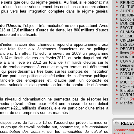
 sens que celui du régime général. Au final, si le patronat n’a
REUNIO
a réussi à durcir sérieusement les conditions d’indemnisations
CULTU
 plus vers leur intégration complète dans le régime général
A LIRE
(
HISTOI
Ecologi
MUNICI
 de l’Unedic
,
l’objectif très médiatisé ne sera pas atteint. Avec
FRONT 
2013 et 17,8 milliards d’euros de dette, les 800 millions d’euros
CHANS
ureront insuffisants.
POESIE
CINEMA
 d’indemnisation des chômeurs répondra opportunément aux
LEGISL
n pour faire face aux échéances financières de sa politique
DEPART
livres
(3
anciers. En effet, l’Unedic a ouvert en 2009 un programme
MUNICI
 à 14 milliards d’euros en février 2012, au sein duquel ont été
COMMU
e a ainsi levé en 2012 un total de 7 milliards d’euros sur le
Départe
s de remboursement à court et moyen termes qui débuteront
REVUE 
qui pèse désormais très lourd sur les comptes de l’institution
PAROLE
d’une part, une politique de réduction de la dépense publique
ECONO
inancière des entreprises et, d’autre part, un contexte de
MJCF
(7
asse salariale et d’augmentation forte du nombre de chômeurs
PCF - F
Entretie
MARDI 
du niveau d’indemnisation ne permettra pas de résorber les
Edito
(2)
Planète
l’Unedic prévoit même pour 2014 une hausse de son déficit
ement (-22,1 milliards d’euros), elle va participer d’une mise à
ement de ses emprunts sur les marchés.
dispositions de l’article 13 de l’accord qui prévoit la mise en
RECEV
n groupe de travail paritaire sur, notamment, «
la modulation
Abonnez-vous
ontribution des actifs
», sur les «
modalités de calcul de