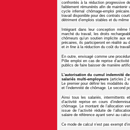
confrontés à la réduction progressive d
faiblement rémunérés afin de maintenir u
cycle infernal chômage-emploi précaire.
travail disponible pour des contrats cour
détriment d’emplois stables et du même c
Intégrant dans leur conception même le
marché du travail, les droits rechargea
chômeurs qu’un soutien implicite aux en
précaires, ils participeront en réalité au 
et
in fine
à la réduction du coût du travail
En outre, envisagé comme une procédure 
Pôle emploi en cas de reprise d’activité 
publics de faire baisser de manière arti
L’autorisation du cumul indemnité de 
salariés multi-employeurs
(articles 2 e
Le premier pour définir les modalités du
et l’indemnité de chômage. Le second pou
Ainsi tous les salariés, intermittents 
d’activité reprise en cours d’indemni
chômage. Le montant de l’allocation ver
issue de l’activité réduite de l’alloca
salaire de référence ayant servi au calcul 
Ce mode de calcul n’est pas exempt d’in