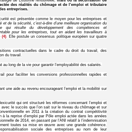
tratégie de Lisbonne renouvelée,
mais où la sécurisation de
ctée des réalités du chômage et de l’emploi et tributaire
 des entreprises.
icurité est présentée comme le moyen pour les entreprises et
lité et de la sécurité, c’est-à-dire d’une meilleure organisation du
nelle qui résulte du développement des compétences et
table pour les entreprises, tout en aidant les travailleurs à
»
(4)
.
Elle postule un consensus politique européen sur quatre
itions contractuelles dans le cadre du droit du travail, des
on du travail.
 au long de la vie pour garantir l’employabilité des salariés.
il pour faciliter les conversions professionnelles rapides et
nt une aide au revenu encourageant l’emploi et la mobilité sur
xicurité qui ont structuré les réformes concernant l’emploi et
avec le succès que l’on sait sur le niveau du chômage et sur
conventionnelle en 2011 à la création du contrat compétitivité
n à la reprise d’emploi par Pôle emploi actée dans les années
ionnelle de 2014, en passant par l’ANI relatif à l’indemnisation
ernent toutes sa mise en œuvre avec une grande cohérence.
ponsabilisation sociale des entreprises au nom de leur