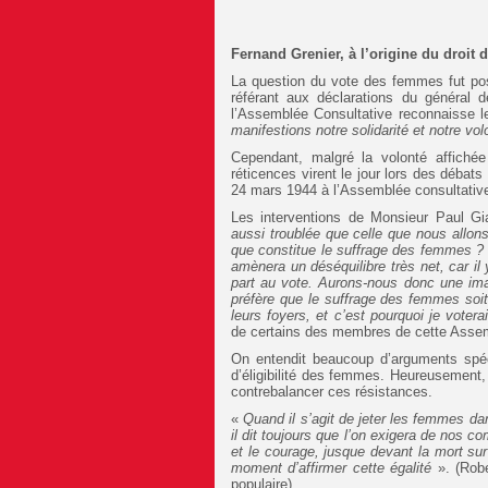
Fernand Grenier, à l’origine du droit
La question du vote des femmes fut po
référant aux déclarations du général 
l’Assemblée Consultative reconnaisse le
manifestions notre solidarité et notre vol
Cependant, malgré la volonté affich
réticences virent le jour lors des débat
24 mars 1944 à l’Assemblée consultative
Les interventions de Monsieur Paul G
aussi troublée que celle que nous allon
que constitue le suffrage des femmes 
amènera un déséquilibre très net, car i
part au vote. Aurons-nous donc une imag
préfère que le suffrage des femmes soi
leurs foyers, et c’est pourquoi je voter
de certains des membres de cette Assem
On entendit beaucoup d’arguments spéc
d’éligibilité des femmes. Heureusement,
contrebalancer ces résistances.
«
Quand il s’agit de jeter les femmes da
il dit toujours que l’on exigera de nos co
et le courage, jusque devant la mort su
moment d’affirmer cette égalité
». (Robe
populaire)