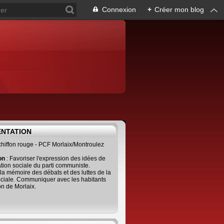
Connexion
+
Créer mon blog
ENTATION
 chiffon rouge - PCF Morlaix/Montroulez
ion
: Favoriser l'expression des idées de
tion sociale du parti communiste.
 la mémoire des débats et des luttes de la
ciale. Communiquer avec les habitants
on de Morlaix.