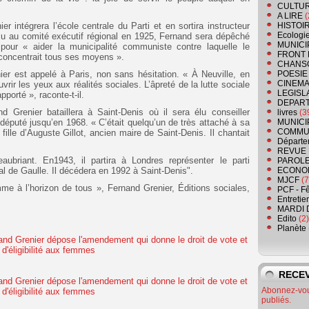
CULTU
A LIRE
(
er intégrera l’école centrale du Parti et en sortira instructeur
HISTOI
Ecologi
Élu au comité exécutif régional en 1925, Fernand sera dépêché
MUNICI
our « aider la municipalité communiste contre laquelle le
FRONT 
concentrait tous ses moyens ».
CHANS
r est appelé à Paris, non sans hésitation. « À Neuville, en
POESIE
CINEMA
rir les yeux aux réalités sociales. L’âpreté de la lutte sociale
LEGISL
pporté », raconte-t-il.
DEPART
 Grenier bataillera à Saint-Denis où il sera élu conseiller
livres
(3
député jusqu’en 1968. « C’était quelqu’un de très attaché à sa
MUNICI
COMMU
 fille d’Auguste Gillot, ancien maire de Saint-Denis. Il chantait
Départe
REVUE 
aubriant. En1943, il partira à Londres représenter le parti
PAROLE
 de Gaulle. Il décédera en 1992 à Saint-Denis".
ECONO
MJCF
(7
mme à l’horizon de tous », Fernand Grenier, Éditions sociales,
PCF - F
Entretie
MARDI 
Edito
(2)
Planète
RECEV
Abonnez-vous
publiés.