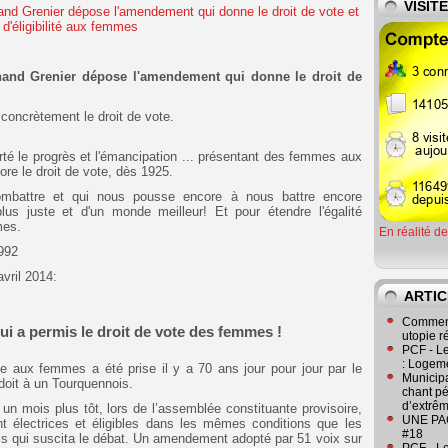
VISIT
nand Grenier dépose l'amendement qui donne le droit de
concrètement le droit de vote.
é le progrès et l'émancipation ... présentant des femmes aux
ore le droit de vote, dès 1925.
combattre et qui nous pousse encore à nous battre encore
plus juste et d'un monde meilleur! Et pour étendre l'égalité
mes.
En réalité d
992
avril 2014:
ARTIC
Comment
i a permis le droit de vote des femmes !
utopie r
PCF - L
: Logeme
te aux femmes a été prise il y a 70 ans jour pour jour par le
Municipa
doit à un Tourquennois.
chant pé
d’extrêm
un mois plus tôt, lors de l’assemblée constituante provisoire,
UNE PAGE
t électrices et éligibles dans les mêmes conditions que les
#18
 qui suscita le débat. Un amendement adopté par 51 voix sur