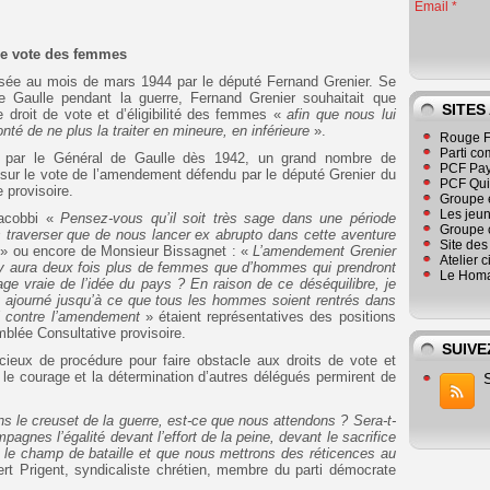
Email
 de vote des femmes
sée au mois de mars 1944 par le député Fernand Grenier. Se
de Gaulle pendant la guerre, Fernand Grenier souhaitait que
SITES
 droit de vote et d’éligibilité des femmes «
afin que nous lui
onté de ne plus la traiter en mineure, en inférieure
».
Rouge F
Parti co
ée par le Général de Gaulle dès 1942, un grand nombre de
PCF Pay
s sur le vote de l’amendement défendu par le député Grenier du
PCF Qu
 provisoire.
Groupe 
Les jeu
iacobbi «
Pensez-vous qu’il soit très sage dans une période
Groupe 
s traverser que de nous lancer ex abrupto dans cette aventure
Site de
?
» ou encore de Monsieur Bissagnet : «
L’amendement Grenier
Atelier 
l y aura deux fois plus de femmes que d’hommes qui prendront
Le Homa
e vraie de l’idée du pays ? En raison de ce déséquilibre, je
t ajourné jusqu’à ce que tous les hommes soient rentrés dans
ai contre l’amendement
» étaient représentatives des positions
blée Consultative provisoire.
SUIVE
ieux de procédure pour faire obstacle aux droits de vote et
 le courage et la détermination d’autres délégués permirent de
ns le creuset de la guerre, est-ce que nous attendons ? Sera-t-
mpagnes l’égalité devant l’effort de la peine, devant le sacrifice
r le champ de bataille et que nous mettrons des réticences au
rt Prigent, syndicaliste chrétien, membre du parti démocrate