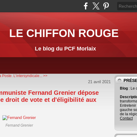
LE CHIFFON ROUGE
Le blog du PCF Morlaix
 Poste. L’intersyndicale...
>>
PRÉS
21 avril 2021
Blog
: Le
communiste Fernand Grenier dépose
Descript
droit de vote et d'éligibilité aux
transforma
Entretenir
gauche so
de la régi
Contact
Fernand Grenier