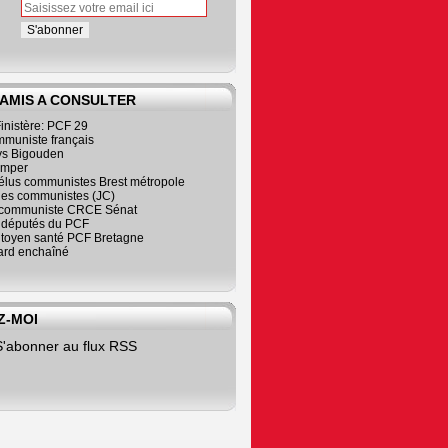
 AMIS A CONSULTER
inistère: PCF 29
mmuniste français
s Bigouden
imper
élus communistes Brest métropole
nes communistes (JC)
communiste CRCE Sénat
s députés du PCF
citoyen santé PCF Bretagne
rd enchaîné
Z-MOI
S'abonner au flux RSS