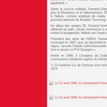
appartient ».
Après le service militaire, Fernand Greni
pour le Roubaisis et le Valenciennois. 
à Halluin, comme employé de mairie p
puissant patronat de Roubaix Tourcoing 
Au début des années 30, Fernand Grenie
adhérant au parti, j’avais commencé à ouv
contre la bourgeoisie, Halluin me l’avait a
Président des amis de l’URSS, Fernand
municipal en 1937, puis en deviendra le 
région, raconte Claudie Gillot-Dumoutier,
tout le temps Le P’tit Quinquin ».
Arrêté en 1940, il s’évadera de Châte
communiste clandestin auprès du Général
*«
Ce bonheur Là
, de l’horizon d’un ho
1974