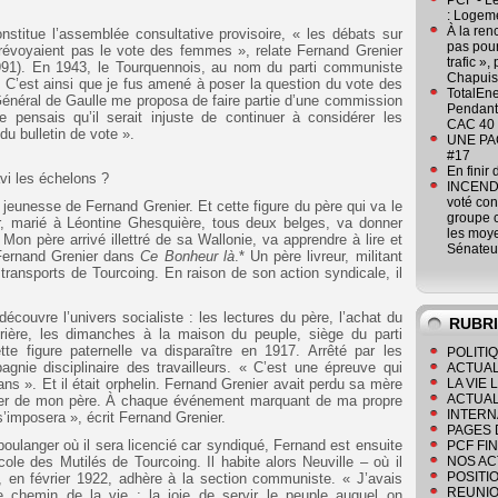
PCF - L
: Logeme
À la ren
nstitue l’assemblée consultative provisoire, « les débats sur
pas pour
prévoyaient pas le vote des femmes », relate Fernand Grenier
trafic »
1991). En 1943, le Tourquennois, au nom du parti communiste
Chapuis
« C’est ainsi que je fus amené à poser la question du vote des
TotalEn
énéral de Gaulle me proposa de faire partie d’une commission
Pendant 
Je pensais qu’il serait injuste de continuer à considérer les
CAC 40 
 bulletin de vote ».
UNE PAGE
#17
En finir
vi les échelons ?
INCENDI
voté co
 jeunesse de Fernand Grenier. Et cette figure du père qui va le
groupe c
, marié à Léontine Ghesquière, tous deux belges, va donner
les moye
Mon père arrivé illettré de sa Wallonie, va apprendre à lire et
Sénateu
 Fernand Grenier dans
Ce Bonheur là
.* Un père livreur, militant
 transports de Tourcoing. En raison de son action syndicale, il
écouvre l’univers socialiste : les lectures du père, l’achat du
RUBR
vrière, les dimanches à la maison du peuple, siège du parti
tte figure paternelle va disparaître en 1917. Arrêté par les
POLITI
nie disciplinaire des travailleurs. « C’est une épreuve qui
ACTUAL
ns ». Et il était orphelin. Fernand Grenier avait perdu sa mère
LA VIE
ACTUAL
s fier de mon père. À chaque événement marquant de ma propre
INTERN
s’imposera », écrit Fernand Grenier.
PAGES 
boulanger où il sera licencié car syndiqué, Fernand est ensuite
PCF FI
e des Mutilés de Tourcoing. Il habite alors Neuville – où il
NOS AC
POSITI
 en février 1922, adhère à la section communiste. « J’avais
REUNIO
 chemin de la vie : la joie de servir le peuple auquel on