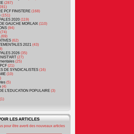
RE
(287)
281)
RE PCF FINISTERE
(168)
e
(151)
PALES 2020
(119)
DE GAUCHE MORLAIX
(110)
ONS
(94)
(74)
(69)
ATIVES
(62)
EMENTALES 2021
(43)
9)
PALES 2026
(35)
NIST'ART
(27)
mentales
(25)
PCF
(21)
S DE SYNDICALISTES
(16)
MIE
(10)
)
êtes
(5)
n
(4)
DE L'EDUCATION POPULAIRE
(3)
(1)
OIR LES ARTICLES
 pour être averti des nouveaux articles