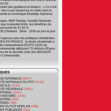
es cahiers thématiques des Jours Heureux
nt (3)
contre des guetteurs et dealers : « Ce n’est
 rien ni par hasard qu’on entre dans le
, pointe la sociologue Khadidja Sahraoui-
ergies, BNP Paribas, Société Générale…
que la planète brûle, les bénéfices du
ont bondi de 41,50 %
 D'histoire : Série - 1936 au jour le jour
 d’urgence avec les politiques climaticides
ES EN FRANCE : la droite sénatoriale a
ntre l'amendement (PLFFS 2025) du
ommuniste attribuant 70 millions d'Euros
ns de la sécurité civile (Ian BROSSAT
r Communiste)
IQUES
QUE NATIONALE
(6647)
ITE NATIONALE DU PCF
(3132)
 LOCALE
(3108)
ITE REGIONALE
(2861)
ATIONAL
(2341)
D'HISTOIRE
(1476)
NISTERE
(950)
TIONS
(788)
ONS DU PCF MORLAIX
(489)
NS PUBLIQUES
(293)