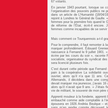
67 votants.
En janvier 1943 pourtant, lorsque se co
l’organisation des pouvoirs publics ne 
dans un article de L’Humanité (18/04/
rejoint à Londres le Général de Gaulle. 
femmes pour la première fois quand le G
de réforme de l’État, écrit-il encore. 
femmes comme incapables de se servir du
Mais comment ce Tourquennois a-t-il gra
Pour le comprendre, il faut remonter à la
marquer profondément. Édouard Grenier
naissance à Fernand le 9 juillet 1901. « 
écrire par les cours du soir », raconte
socialiste, organisateur du syndicat des
sera licencié plusieurs fois.
C’est durant cette période que Fernand d
pain à la coopérative La solidarité ou
ouvrier, alors qu’il n’a que 11 ans. Ce
Allemands, il décédera dans une compag
devait marquer ma jeunesse, j’avais 16 a
alors qu’il n’avait que 9 ans. « J’étai
vie de militant, le souvenir de mon père 
Apprenti mouleur à la fonderie, apprenti 
embauché comme aide comptable à l’écol
épousera en 1926 Andréa Beulque – et,
sans m’en rendre compte découvert le