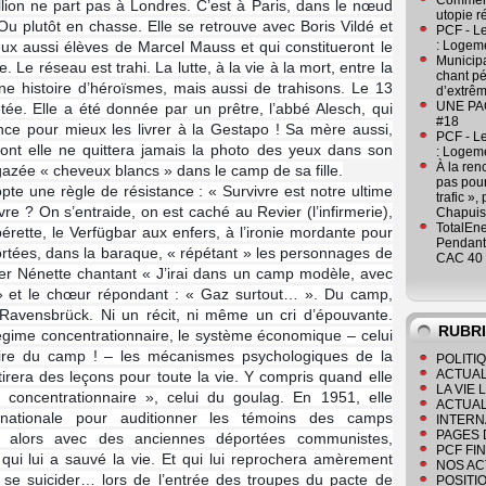
Comment
llion ne part pas à Londres. C’est à Paris, dans le nœud
utopie r
Ou plutôt en chasse. Elle se retrouve avec Boris Vildé et
PCF - L
 eux aussi élèves de Marcel Mauss et qui constitueront le
: Logeme
Municipa
 réseau est trahi. La lutte, à la vie à la mort, entre la
chant pé
une histoire d’héroïsmes, mais aussi de trahisons. Le 13
d’extrêm
UNE PAGE
tée. Elle a été donnée par un prêtre, l’abbé Alesch, qui
#18
ance pour mieux les livrer à la Gestapo ! Sa mère aussi,
PCF - L
ont elle ne quittera jamais la photo des yeux dans son
: Logeme
À la ren
azée « cheveux blancs » dans le camp de sa fille.
pas pour
te une règle de résistance : « Survivre est notre ultime
trafic »
vre ? On s’entraide, on est caché au Revier (l’infirmerie),
Chapuis
TotalEn
ette, le Verfügbar aux enfers, à l’ironie mordante pour
Pendant 
portées, dans la baraque, « répétant » les personnages de
CAC 40 
ner Nénette chantant « J’irai dans un camp modèle, avec
… » et le chœur répondant : « Gaz surtout… ». Du camp,
 Ravensbrück. Ni un récit, ni même un cri d’épouvante.
RUBR
régime concentrationnaire, le système économique – celui
étaire du camp ! – les mécanismes psychologiques de la
POLITI
ACTUAL
tirera des leçons pour toute la vie. Y compris quand elle
LA VIE
 concentrationnaire », celui du goulag. En 1951, elle
ACTUAL
rnationale pour auditionner les témoins des camps
INTERN
PAGES 
te alors avec des anciennes déportées communistes,
PCF FI
i lui a sauvé la vie. Et qui lui reprochera amèrement
NOS AC
e se suicider… lors de l’entrée des troupes du pacte de
POSITI