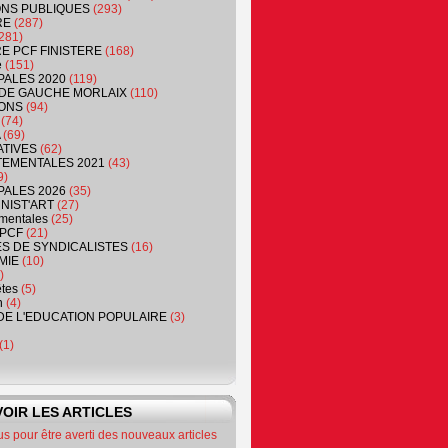
NS PUBLIQUES
(293)
RE
(287)
281)
RE PCF FINISTERE
(168)
e
(151)
PALES 2020
(119)
DE GAUCHE MORLAIX
(110)
ONS
(94)
(74)
(69)
ATIVES
(62)
EMENTALES 2021
(43)
9)
PALES 2026
(35)
NIST'ART
(27)
mentales
(25)
PCF
(21)
S DE SYNDICALISTES
(16)
MIE
(10)
)
êtes
(5)
n
(4)
DE L'EDUCATION POPULAIRE
(3)
(1)
OIR LES ARTICLES
 pour être averti des nouveaux articles