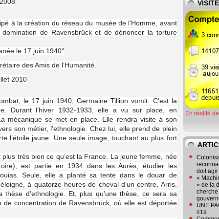
 2008
VISIT
icipé à la création du réseau du musée de l’Homme, avant
domination de Ravensbrück et de dénoncer la torture
tanée le 17 juin 1940"
crétaire des Amis de l’Humanité.
illet 2010
mbat, le 17 juin 1940, Germaine Tillion vomit. C’est la
ée. Durant l’hiver 1932-1933, elle a vu sur place, en
En réalité d
La mécanique se met en place. Elle rendra visite à son
vers son métier, l’ethnologie. Chez lui, elle prend de plein
orte l’étoile jaune. Une seule image, touchant au plus fort
ARTIC
it plus très bien ce qu’est la France. La jeune femme, née
Colonisa
reconnai
oire), est partie en 1934 dans les Aurès, étudier les
doit agi
uias. Seule, elle a planté sa tente dans le douar de
« Machin
 éloigné, à quatorze heures de cheval d’un centre, Arris.
» de la 
cherche 
 thèse d’ethnologie. Et, plus qu’une thèse, ce sera sa
gouver
 de concentration de Ravensbrück, où elle est déportée
UNE PAGE
#19