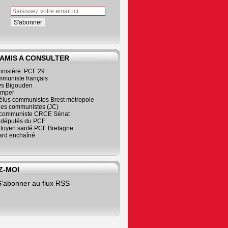
 AMIS A CONSULTER
inistère: PCF 29
mmuniste français
s Bigouden
imper
élus communistes Brest métropole
nes communistes (JC)
communiste CRCE Sénat
s députés du PCF
citoyen santé PCF Bretagne
rd enchaîné
Z-MOI
S'abonner au flux RSS