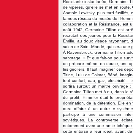
Résistante instantanée, Germaine Ti
de vipères, qu’elle se met en route. 
Anatole Lewitsky, plus tard fusillés,
fameux réseau du musée de l’Homme. Le
collaboration et la Résistance, est 
août 1942, Germaine Tillion est arrê
recrutait des jeunes pour la Résist
Émilie, au doux visage rayonnant, d
salon de Saint-Mandé, qui sera une g
À Ravensbrück, Germaine Tillion adop
sabotage. » Et que fait-on pour survi
on prépare même, en douce, une opér
les geôliers. Il faut imaginer ces dé
Titine, Lulu de Colmar, Bébé, imagi
tout confort, eau, gaz, électricité
sortira surtout un maître ouvrage :
Germaine Tillion met à nu, dans le 
du profit, Himmler était le propri
domination, de la détention. Elle en 
aura affaire à un autre « système
participe à une commission inte
soviétiques. La controverse écla
notamment avec une amie tchèque qu
cette entorse à leur idéal, avant d