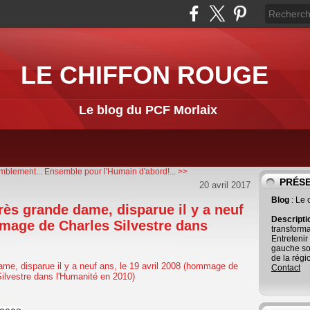
LE CHIFFON ROUGE
Le blog du PCF Morlaix
mblement...
Ensemble pour l'Humain d'abord!... >>
PRÉS
20 avril 2017
Blog
: Le
rès grande dame, disparue il y a neuf
Descript
mmage de Charles Silvestre dans
transforma
Entretenir
gauche so
de la régi
Contact