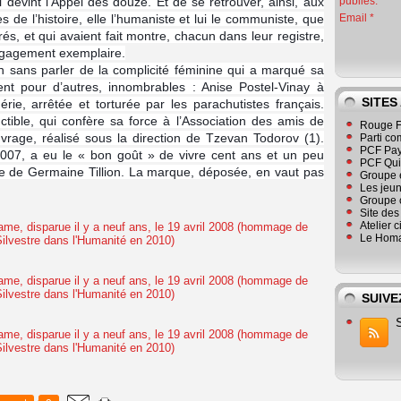
 devint l’Appel des douze. Et de se retrouver, ainsi, aux
publiés.
 de l’histoire, elle l’humaniste et lui le communiste, que
Email
és, et qui avaient fait montre, chacun dans leur registre,
engagement exemplaire.
 sans parler de la complicité féminine qui a marqué sa
ent pour d’autres, innombrables : Anise Postel-Vinay à
SITES
rie, arrêtée et torturée par les parachutistes français.
ctible, qui confère sa force à l’Association des amis de
Rouge F
vrage, réalisé sous la direction de Tzevan Todorov (1).
Parti co
PCF Pay
 2007, a eu le « bon goût » de vivre cent ans et un peu
PCF Qu
ècle de Germaine Tillion. La marque, déposée, en vaut pas
Groupe 
Les jeu
Groupe 
Site de
Atelier 
Le Homa
SUIVE