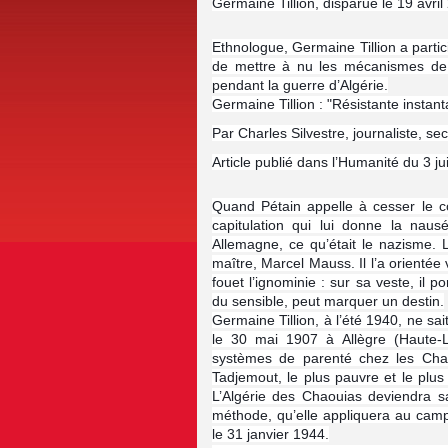
Germaine Tillion, disparue le 19 avril
Ethnologue, Germaine Tillion a part
de mettre à nu les mécanismes de 
pendant la guerre d’Algérie.
Germaine Tillion : "Résistante instan
Par Charles Silvestre, journaliste, se
Article publié dans l’Humanité du 3 ju
Quand Pétain appelle à cesser le co
capitulation qui lui donne la naus
Allemagne, ce qu’était le nazisme. 
maître, Marcel Mauss. Il l’a orientée 
fouet l’ignominie : sur sa veste, il p
du sensible, peut marquer un destin.
Germaine Tillion, à l’été 1940, ne sa
le 30 mai 1907 à Allègre (Haute-L
systèmes de parenté chez les Chao
Tadjemout, le plus pauvre et le plus
L’Algérie des Chaouias deviendra sa
méthode, qu’elle appliquera au camp
le 31 janvier 1944.