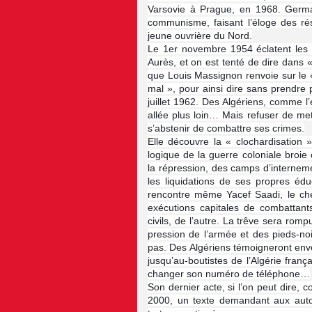
Varsovie à Prague, en 1968. Germai
communisme, faisant l’éloge des r
jeune ouvrière du Nord.
Le 1er novembre 1954 éclatent les 
Aurès, et on est tenté de dire dans
que Louis Massignon renvoie sur le « 
mal », pour ainsi dire sans prendre p
juillet 1962. Des Algériens, comme l
allée plus loin… Mais refuser de met
s’abstenir de combattre ses crimes.
Elle découvre la « clochardisation 
logique de la guerre coloniale broie 
la répression, des camps d’internem
les liquidations de ses propres éduc
rencontre même Yacef Saadi, le che
exécutions capitales de combattant
civils, de l’autre. La trêve sera romp
pression de l’armée et des pieds-no
pas. Des Algériens témoigneront envers
jusqu’au-boutistes de l’Algérie franç
changer son numéro de téléphone…
Son dernier acte, si l’on peut dire, c
2000, un texte demandant aux auto