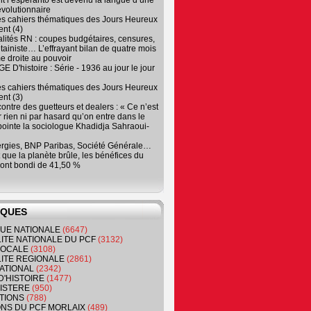
 l’espéranto est devenu la langue d’une
évolutionnaire
es cahiers thématiques des Jours Heureux
nt (4)
lités RN : coupes budgétaires, censures,
tainiste… L’effrayant bilan de quatre mois
e droite au pouvoir
 D'histoire : Série - 1936 au jour le jour
es cahiers thématiques des Jours Heureux
nt (3)
contre des guetteurs et dealers : « Ce n’est
 rien ni par hasard qu’on entre dans le
, pointe la sociologue Khadidja Sahraoui-
ergies, BNP Paribas, Société Générale…
que la planète brûle, les bénéfices du
ont bondi de 41,50 %
IQUES
QUE NATIONALE
(6647)
ITE NATIONALE DU PCF
(3132)
 LOCALE
(3108)
ITE REGIONALE
(2861)
ATIONAL
(2342)
D'HISTOIRE
(1477)
NISTERE
(950)
TIONS
(788)
ONS DU PCF MORLAIX
(489)