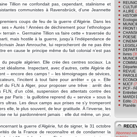
REUNIO
ne Tillion ne confondait pas, cependant, stalinisme et
CULTU
ésistantes communistes à Ravensbrück, d’une Jeannette
A LIRE
(
HISTOI
Ecologi
premiers coups de feu de la guerre d’Algérie. Dans les
MUNICI
 « ses » Aurès ! Années de déchirement pour l’ethnologue
FRONT 
terrain ». Germaine Tillion va faire cette « traversée du
CHANS
POESIE
arti, mais hostile à la guerre, jusqu’à l’indépendance de
CINEMA
’écrivain Jean Amrouche, lui reprocheront de ne pas être
LEGISL
DEPART
tre en cause le principe même du fait colonial n’est pas
livres
(3
MUNICI
» du peuple algérien. Elle crée des centres sociaux. La
COMMU
Départe
cet idéalisme. Inspectant, avec d’autres, cette Algérie de
REVUE 
ent – encore des camps ! – les témoignages de sévices,
PAROLE
ateurs, l’incitent à tout faire pour arrêter « ça ». Elle
ECONO
MJCF
(7
f du FLN à Alger, pour proposer une trêve : arrêt des
PCF - F
s FLN, d’un côté, suspension des attentats contre des
Entretie
ue par Paris : la guillotine reprend du « service » sous la
MARDI 
Edito
(2)
irs ultras. Les deux camps aux prises ne s’y tromperont
Planète
 elle, le plus souvent, de leur gratitude. À l’inverse, les
aise ne lui pardonnèrent jamais : elle dut même, un jour,
oncernant la guerre d’Algérie, fut de signer, le 31 octobre
RECEV
rités de la France de reconnaître et de condamner la
Abonnez-vous