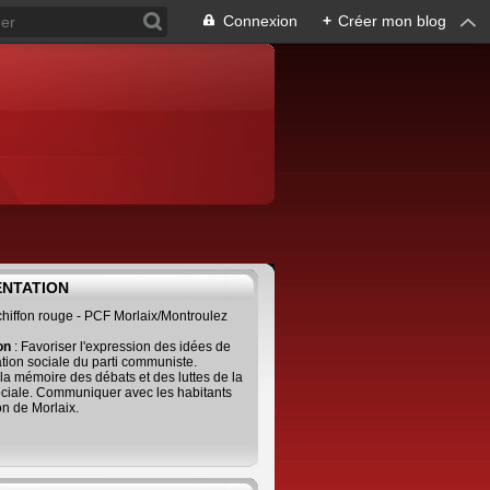
Connexion
+
Créer mon blog
ENTATION
 chiffon rouge - PCF Morlaix/Montroulez
ion
: Favoriser l'expression des idées de
tion sociale du parti communiste.
 la mémoire des débats et des luttes de la
ciale. Communiquer avec les habitants
on de Morlaix.