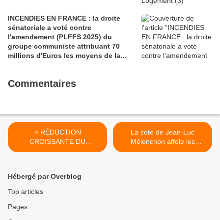
INCENDIES EN FRANCE : la droite
sénatoriale a voté contre
l'amendement (PLFFS 2025) du
groupe communiste attribuant 70
millions d'Euros les moyens de la
sécurité civile (Ian BROSSAT
Sénateur Communiste)
Commentaires
< RÉDUCTION
La cote de Jean-Luc
CROISSANTE DU
Mélenchon affole les
NOMBRE DE
puissants (L'Humanité,
FONCTIONNAIRES...Pourq
jeudi 13 avril 2017) >
uoi est-il nécessaire de
Hébergé par Overblog
développer l'emploi dans
les services publics?
Top articles
Pages