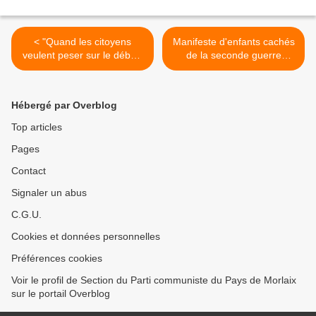
< "Quand les citoyens
Manifeste d'enfants cachés
veulent peser sur le débat"
de la seconde guerre
- Réunion publique sur la
mondiale pour le droit à la
gestion des déchets à
solidarité inconditionnelle
Morlaix Communauté le
avec les réfugiés et les
Hébergé par Overblog
vendredi 10 mars à la salle
roms (Union Juive
des associations de Saint-
Française pour la Paix) >
Top articles
Eutrope (Plougonven) et
Pages
création d'un comité de
défense des services
Contact
publics locaux (Ouest-
France)
Signaler un abus
C.G.U.
Cookies et données personnelles
Préférences cookies
Voir le profil de Section du Parti communiste du Pays de Morlaix
sur le portail Overblog