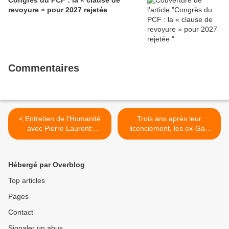
Lille. Le secrétaire national, dont la
revoyure » pour 2027 rejetée
candidature devrait être officialisée le
6 septembre, veut désormais jeter «
toutes ses forces » dans la campagne
présidentielle.
Commentaires
< Entretien de l'Humanité
Trois ans après leur
avec Pierre Laurent:
licenciement, les ex-Gad
vendredi 9 décembre 2016:
reclassés dans la précarité
"Une campagne des
(Rachida El Azzouzi pour
communistes offensive et
Médiapart, 12 décembre
Hébergé par Overblog
libre"
2016) >
Top articles
Pages
Contact
Signaler un abus