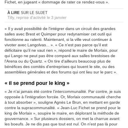
Fichet, en jugeant « dommage de rater ce rendez-vous ».
À LIRE
SUR LE SUJET
Tilly, reprise d'activité le 3 janvier
« Il y avait possibilité de l'intégrer dans un circuit des grandes
salles avec Brest et Quimper pour redynamiser cet outil qui
fonctionne au ralenti. Maintenant, si la ville veut continuer à
vivoter avec Langolvas... ». « Ce n'est pas parce qu'il est
déficitaire qu'il ne vaut rien », répond le maire de Morlaix, pour
qui Lango ne peut pas être comparé aux salles brestoises de
l'Arena ou du Quartz. « On tire d'ailleurs beaucoup plus de
bénéfices des comités d'entreprises qui louent le site, ou des
assemblées générales et des forums qui ont lieu sur le parc ».
« Il se prend pour le king »
« Je n'ai jamais été contre l'intercommunalité. Par contre, je suis
opposée à l'intégration forcée. Or, Morlaix communauté cherche
à tout absorber », souligne Agnès Le Brun, en mettant en garde
contre la supracommunalité. « Jean-Luc Fichet se prend pour le
king de Morlaix », soupire le maire, en déplorant la méthode de
gouvernance. « Sur plusieurs dossiers, on met la charrue avant
les boeufs. Je ne dis pas que tout est nul. On n'est pas là pour