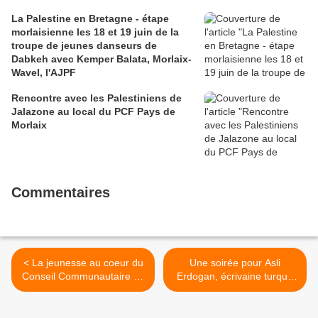
La Palestine en Bretagne - étape
morlaisienne les 18 et 19 juin de la
troupe de jeunes danseurs de
Dabkeh avec Kemper Balata, Morlaix-
Wavel, l'AJPF
Rencontre avec les Palestiniens de
Jalazone au local du PCF Pays de
Morlaix
Commentaires
< La jeunesse au coeur du
Une soirée pour Asli
Conseil Communautaire du
Erdogan, écrivaine turque
19 décembre 2016 à
emprisonnée, à la Librairie
Morlaix (Anaïg Dantec,
A Pleine voix de Morlaix ce
Ouest-France - 21.12.2016)
mercredi 21 décembre, 19h