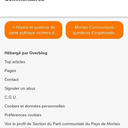
< Hôpital et système de
Morlaix-Communauté:
santé publique victimes des
questions d'organisation
coups de boutoir du
(Le Télégramme, 14
libéralisme: la frustration
septembre 2016) >
gagne les infirmiers,
Hébergé par Overblog
appelés à se mobiliser (Le
Monde, 13 septembre)
Top articles
Pages
Contact
Signaler un abus
C.G.U.
Cookies et données personnelles
Préférences cookies
Voir le profil de Section du Parti communiste du Pays de Morlaix