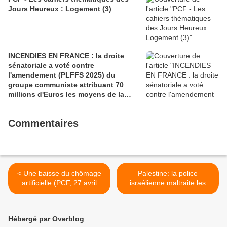
Jours Heureux : Logement (3)
INCENDIES EN FRANCE : la droite
sénatoriale a voté contre
l'amendement (PLFFS 2025) du
groupe communiste attribuant 70
millions d'Euros les moyens de la
sécurité civile (Ian BROSSAT
Sénateur Communiste)
Commentaires
< Une baisse du chômage
Palestine: la police
artificielle (PCF, 27 avril
israélienne maltraite les
2016)
enfants detenus (Human
Rights watch, mercredi 27
avril 2016) >
Hébergé par Overblog