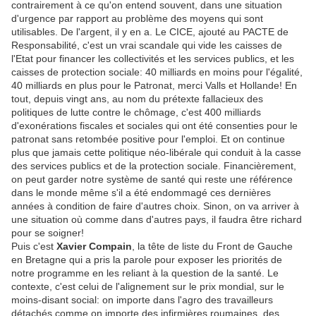
contrairement à ce qu'on entend souvent, dans une situation
d'urgence par rapport au problème des moyens qui sont
utilisables. De l'argent, il y en a. Le CICE, ajouté au PACTE de
Responsabilité, c'est un vrai scandale qui vide les caisses de
l'Etat pour financer les collectivités et les services publics, et les
caisses de protection sociale: 40 milliards en moins pour l'égalité,
40 milliards en plus pour le Patronat, merci Valls et Hollande! En
tout, depuis vingt ans, au nom du prétexte fallacieux des
politiques de lutte contre le chômage, c'est 400 milliards
d'exonérations fiscales et sociales qui ont été consenties pour le
patronat sans retombée positive pour l'emploi. Et on continue
plus que jamais cette politique néo-libérale qui conduit à la casse
des services publics et de la protection sociale. Financièrement,
on peut garder notre système de santé qui reste une référence
dans le monde même s'il a été endommagé ces dernières
années à condition de faire d'autres choix. Sinon, on va arriver à
une situation où comme dans d'autres pays, il faudra être richard
pour se soigner!
Puis c'est
Xavier Compain
, la tête de liste du Front de Gauche
en Bretagne qui a pris la parole pour exposer les priorités de
notre programme en les reliant à la question de la santé. Le
contexte, c'est celui de l'alignement sur le prix mondial, sur le
moins-disant social: on importe dans l'agro des travailleurs
détachés comme on importe des infirmières roumaines, des