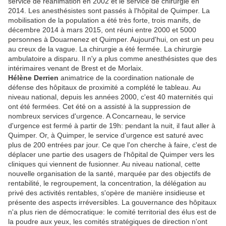
service de réanimation en 2002 et le service de chirurgie en
2014. Les anesthésistes sont passés à l'hôpital de Quimper. La
mobilisation de la population a été très forte, trois manifs, de
décembre 2014 à mars 2015, ont réuni entre 2000 et 5000
personnes à Douarnenez et Quimper. Aujourd'hui, on est un peu
au creux de la vague. La chirurgie a été fermée. La chirurgie
ambulatoire a disparu. Il n'y a plus comme anesthésistes que des
intérimaires venant de Brest et de Morlaix.
Hélène Derrien
animatrice de la coordination nationale de
défense des hôpitaux de proximité a complété le tableau. Au
niveau national, depuis les années 2000, c'est 40 maternités qui
ont été fermées. Cet été on a assisté à la suppression de
nombreux services d'urgence. A Concarneau, le service
d'urgence est fermé à partir de 19h: pendant la nuit, il faut aller à
Quimper. Or, à Quimper, le service d'urgence est saturé avec
plus de 200 entrées par jour. Ce que l'on cherche à faire, c'est de
déplacer une partie des usagers de l'hôpital de Quimper vers les
cliniques qui viennent de fusionner. Au niveau national, cette
nouvelle organisation de la santé, marquée par des objectifs de
rentabilité, le regroupement, la concentration, la délégation au
privé des activités rentables, s'opère de manière insidieuse et
présente des aspects irréversibles. La gouvernance des hôpitaux
n'a plus rien de démocratique: le comité territorial des élus est de
la poudre aux yeux, les comités stratégiques de direction n'ont