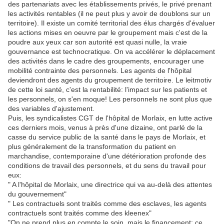
des partenariats avec les établissements privés, le privé prenant
les activités rentables (il ne peut plus y avoir de doublons sur un
territoire). Il existe un comité territorial des élus chargés d'évaluer
les actions mises en oeuvre par le groupement mais c'est de la
poudre aux yeux car son autorité est quasi nulle, la vraie
gouvernance est technocratique. On va accélérer le déplacement
des activités dans le cadre des groupements, encourager une
mobilité contrainte des personnels. Les agents de l'hôpital
deviendront des agents du groupement de territoire. Le leitmotiv
de cette loi santé, c'est la rentabilité: l'impact sur les patients et
les personnels, on s'en moque! Les personnels ne sont plus que
des variables d'ajustement.
Puis, les syndicalistes CGT de l'hôpital de Morlaix, en lutte active
ces derniers mois, venus à près d'une dizaine, ont parlé de la
casse du service public de la santé dans le pays de Morlaix, et
plus généralement de la transformation du patient en
marchandise, contemporaine d'une détérioration profonde des
conditions de travail des personnels, et du sens du travail pour
eux:
" A l'hôpital de Morlaix, une directrice qui va au-delà des attentes
du gouvernement"
" Les contractuels sont traités comme des esclaves, les agents
contractuels sont traités comme des kleenex"
"On ne prend plus en compte le soin, mais le financement: ce