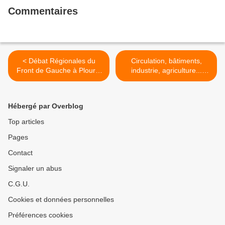
Commentaires
< Débat Régionales du
Circulation, bâtiments,
Front de Gauche à Plourin
industrie, agriculture...
les Morlaix sur la santé:
attention, chantier urgent !
article Télégramme
>
Hébergé par Overblog
Top articles
Pages
Contact
Signaler un abus
C.G.U.
Cookies et données personnelles
Préférences cookies