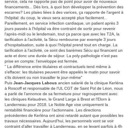
service, cela ne rapporte pas de point pour avoir de nouveaux
financements... Dès lors, à quoi bon développer la prévention des
escarres? Les plaies liées à des varices, ça rapporte de l'argent à
l'hôpital: du coup, le vieux sera accepté plus facilement...
Pareillement, en service infection cardiaque, un patient après 3
jours passés à l'hôpital va être contraint de sortir pour revenir
l'après-midi ou le lendemain, tout ça parce que avec les T2A, la
tarification à l'activité, la Sécu rembourse par exemple 3 jours
d'hospitalisation, suite à quoi l'hôpital prend tout en charge. La
tarification à l'activité, ce sont des barèmes Sécu qui financent un
acte et donc une durée de séjour. La poly-pathologie n'est pas
prise en compte: l'enveloppe est fermée.
" La différence entre titulaires et contractuels tend même à
s'effacer: les titulaires peuvent être appelés le matin pour savoir
s'ils doivent ou non travailler le jour-même"
Puis
Jean-Jacques Labous
ancien salarié de la clinique Kerléna
à Roscoff et responsable de l'UL CGT de Saint Pol de Léon, nous
a parlé de l'annonce de sa fermeture pour regroupement avec
les cliniques Kelaudren, le Grand Large à Brest et l'Elorn à
Landerneau pour 2018. Le Noble Age vise uniquement la
rentabilité financière pour l'actionnaire. Les directions
précédentes de Kerléna ont ainsi retardé autant que possibles les
travaux nécessaires. Aujourd'hui, les personnels vont se voir
contraint d'aller travailler à Landerneau, en se levant parfois à 4h