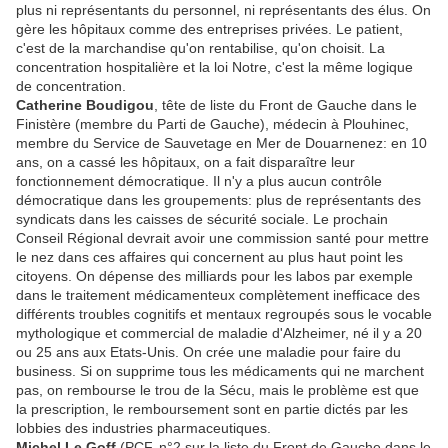
plus ni représentants du personnel, ni représentants des élus. On
gère les hôpitaux comme des entreprises privées. Le patient,
c'est de la marchandise qu'on rentabilise, qu'on choisit. La
concentration hospitalière et la loi Notre, c'est la même logique
de concentration.
Catherine Boudigou
, tête de liste du Front de Gauche dans le
Finistère (membre du Parti de Gauche), médecin à Plouhinec,
membre du Service de Sauvetage en Mer de Douarnenez: en 10
ans, on a cassé les hôpitaux, on a fait disparaître leur
fonctionnement démocratique. Il n'y a plus aucun contrôle
démocratique dans les groupements: plus de représentants des
syndicats dans les caisses de sécurité sociale. Le prochain
Conseil Régional devrait avoir une commission santé pour mettre
le nez dans ces affaires qui concernent au plus haut point les
citoyens. On dépense des milliards pour les labos par exemple
dans le traitement médicamenteux complètement inefficace des
différents troubles cognitifs et mentaux regroupés sous le vocable
mythologique et commercial de maladie d'Alzheimer, né il y a 20
ou 25 ans aux Etats-Unis. On crée une maladie pour faire du
business. Si on supprime tous les médicaments qui ne marchent
pas, on rembourse le trou de la Sécu, mais le problème est que
la prescription, le remboursement sont en partie dictés par les
lobbies des industries pharmaceutiques.
Michel Le Goff
(PCF, n°2 sur la liste du Front de Gauche dans le