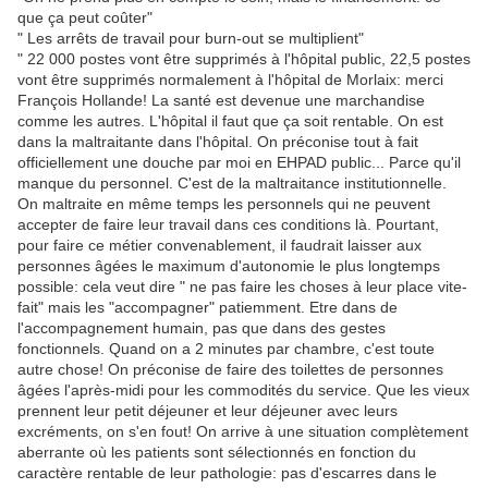
que ça peut coûter"
" Les arrêts de travail pour burn-out se multiplient"
" 22 000 postes vont être supprimés à l'hôpital public, 22,5 postes
vont être supprimés normalement à l'hôpital de Morlaix: merci
François Hollande! La santé est devenue une marchandise
comme les autres. L'hôpital il faut que ça soit rentable. On est
dans la maltraitante dans l'hôpital. On préconise tout à fait
officiellement une douche par moi en EHPAD public... Parce qu'il
manque du personnel. C'est de la maltraitance institutionnelle.
On maltraite en même temps les personnels qui ne peuvent
accepter de faire leur travail dans ces conditions là. Pourtant,
pour faire ce métier convenablement, il faudrait laisser aux
personnes âgées le maximum d'autonomie le plus longtemps
possible: cela veut dire " ne pas faire les choses à leur place vite-
fait" mais les "accompagner" patiemment. Etre dans de
l'accompagnement humain, pas que dans des gestes
fonctionnels. Quand on a 2 minutes par chambre, c'est toute
autre chose! On préconise de faire des toilettes de personnes
âgées l'après-midi pour les commodités du service. Que les vieux
prennent leur petit déjeuner et leur déjeuner avec leurs
excréments, on s'en fout! On arrive à une situation complètement
aberrante où les patients sont sélectionnés en fonction du
caractère rentable de leur pathologie: pas d'escarres dans le