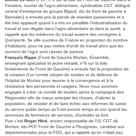
Finistère, ouvrier de l'agro-alimentaire, syndicaliste CGT, délégué
central d'entreprise du groupe Bigard, élu du front de gauche à
Bannalec) a ensuite pris la parole de manière passionnée et a
été très applaudi quand il a mis en parallèle l'industrialisation du
travail et ses dégâts dans l'agro-alimentaire et dans la santé, a
rappelé que les médecins du travail avaient des consignes à
Quimperlé, 3e ville ouvrière de France en proportion du nombre
d'habitants, pour ne pas mettre d'arrêt de travail alors que les
ouvriers de l'agro sont cassés de partout.
François Rippe
(Front de Gauche Morlaix, Ensemble,
enseignant spécialisé et jeune retraité, n°6 sur la liste
finistérienne du Front de Gauche) a ensuite fait la proposition de
la création d'un comité citoyen de soutien et de défense de
l'hôpital de Morlaix pour œuvrer à la convergence et à la
résistance des personnels et usagers. Nous nous sommes
engagés à créer ce comité de soutien après la campagne des
Régionales afin de mieux anticiper les choses, d'alerter la
population, de résister et de faire échec aux réformes de casse
du service public temps qu'il est encore temps et non quand les
annonces de fermeture de services, d'activités se font.
Puis c'est
Roger Héré
, ancien responsable de l'UL CGT de
Morlaix, élu-PCF Front de Gauche à Plouigneau, candidat aux
départementales pour le FDG, qui a rappelé qu'on n'était pas,