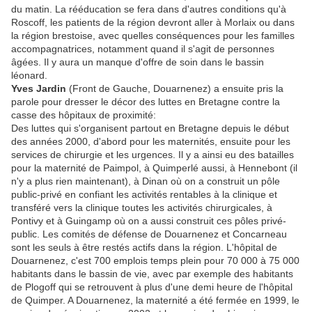
du matin. La rééducation se fera dans d'autres conditions qu'à
Roscoff, les patients de la région devront aller à Morlaix ou dans
la région brestoise, avec quelles conséquences pour les familles
accompagnatrices, notamment quand il s'agit de personnes
âgées. Il y aura un manque d'offre de soin dans le bassin
léonard.
Yves Jardin
(Front de Gauche, Douarnenez) a ensuite pris la
parole pour dresser le décor des luttes en Bretagne contre la
casse des hôpitaux de proximité:
Des luttes qui s'organisent partout en Bretagne depuis le début
des années 2000, d'abord pour les maternités, ensuite pour les
services de chirurgie et les urgences. Il y a ainsi eu des batailles
pour la maternité de Paimpol, à Quimperlé aussi, à Hennebont (il
n'y a plus rien maintenant), à Dinan où on a construit un pôle
public-privé en confiant les activités rentables à la clinique et
transféré vers la clinique toutes les activités chirurgicales, à
Pontivy et à Guingamp où on a aussi construit ces pôles privé-
public. Les comités de défense de Douarnenez et Concarneau
sont les seuls à être restés actifs dans la région. L'hôpital de
Douarnenez, c'est 700 emplois temps plein pour 70 000 à 75 000
habitants dans le bassin de vie, avec par exemple des habitants
de Plogoff qui se retrouvent à plus d'une demi heure de l'hôpital
de Quimper. A Douarnenez, la maternité a été fermée en 1999, le