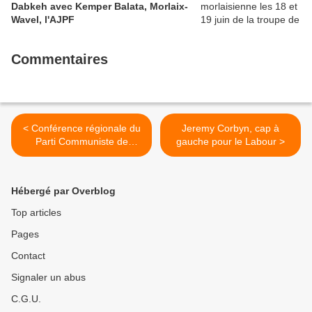
Dabkeh avec Kemper Balata, Morlaix-
Wavel, l'AJPF
Commentaires
< Conférence régionale du
Jeremy Corbyn, cap à
Parti Communiste de
gauche pour le Labour >
Bretagne à Saint Brieuc le
jeudi 22 octobre: premier
compte rendu rapide et
Hébergé par Overblog
photos de Jean-Luc Le
Calvez
Top articles
Pages
Contact
Signaler un abus
C.G.U.