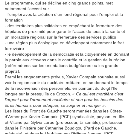
Le programme, qui se décline en cinq grands points, met
notamment l'accent sur :
- l'emploi avec la création d'un fond régional pour l'emploi et la
formation
- des territoires plus solidaires en empêchant la fermeture des
hôpitaux de proximité pour garantir l'accès de tous à la santé et
un moratoire régional sur la fermeture des services publics
- une région plus écologique en développant notamment le fret
ferroviaire
- le développement de la démocratie et la citoyenneté en donnant
la parole aux citoyens dans le contrôle et la gestion de la région
(référendums sur les orientations budgétaires ou les grands
projets).
Parmi les engagements prévus, Xavier Compain souhaite aussi
voir la région sortir du nucléaire militaire, en se donnant le temps
de la reconversion des personnels, en pointant du doigt l’Ile
longue sur la presqu'île de Crozon.
« Ce qui est mortifère c'est
l'argent pour l'armement nucléaire et rien pour les besoins des
êtres humains pour éduquer, se soigner et manger »
.
Les listes du Front de Gauche seront menées dans les Côtes-
d'Armor par Xavier Compain (PCF) syndicaliste, paysan, en Ille-
et-Vilaine par Sylvie Larue (professeur, Ensemble), professeur,
dans le Finistère par Catherine Boudigou (Parti de Gauche,
médecin), et dans le Morbihan par Philippe Jumeau (PCF,