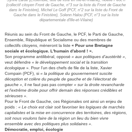
Sylvie Larue (Ensemble, tête de liste en Ille-et-Vilaine), Noëlle Péoc'h
(collectif citoyen Front de Gauche, n°3 sur la liste du Front de Gauche
dans le Finistère), Michel Le Goff (PCF, n°2 sur la liste du Front de
Gauche dans le Finistère), Solenn Halou (PCF, n°3 sur la liste
départementale d'Ille-et-Vilaine)
Réunis au sein du Front de Gauche, le PCF, le Parti de Gauche,
Ensemble, République et Socialisme ou des membres de
collectifs citoyens, mèneront la liste
« Pour une Bretagne
sociale et écologique. L'humain d'abord ! ».
Son programme antilibéral, opposé
« aux politiques d'austérité »
,
veut défendre
« le développement social et la transition
écologique
». Pour l'un des chefs de file de la liste, Xavier
Compain (PCF), si
« la politique du gouvernement suscite
déception et colère du peuple de gauche et de l’électorat de
gauche »
, il ne faut pas pas compter
« sur la droite revancharde
et l'extrême droite pour offrir demain des réponses crédibles et
sérieuses »
.
Pour le Front de Gauche, ces Régionales ont ainsi un enjeu de
poids :
« Le choix est clair soit favoriser les logiques de marchés
capitalistes et la mise en concurrence des territoires, des régions,
soit nous voulons faire de la région un lieu du bien vivre
ensemble avec des politiques plus solidaires »
.
Démocratie, emploi, écologie