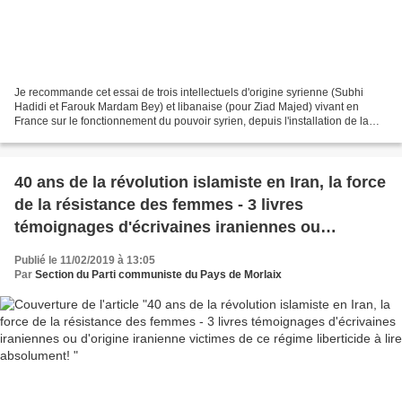
Je recommande cet essai de trois intellectuels d'origine syrienne (Subhi
Hadidi et Farouk Mardam Bey) et libanaise (pour Ziad Majed) vivant en
France sur le fonctionnement du pouvoir syrien, depuis l'installation de la
dictature de Hafez al-Assad jusqu'à...
40 ans de la révolution islamiste en Iran, la force
de la résistance des femmes - 3 livres
témoignages d'écrivaines iraniennes ou
d'origine iranienne victimes de ce régime
Publié le 11/02/2019 à 13:05
liberticide à lire absolument!
Par
Section du Parti communiste du Pays de Morlaix