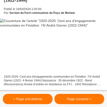
(1922-1944)
Publié le 18/04/2020 à 05:00
Par
Section du Parti communiste du Pays de Morlaix
1920-2020: Cent ans d'engagements communistes en Finistère: 74/ André
Garrec (1922- 4 février 1944) Naissance : 30 décembre 1922 - Brest
(Recouvrance) Année d’entrée en résistance ou F.F.I. : 1942 Résistance :
Groupe Giloux, (F.T.P) Secteur(s) d’action...
< Page précédente
Page suivante >