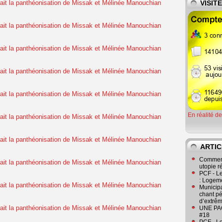
VISIT
En réalité d
ARTIC
Comment
utopie r
PCF - L
: Logeme
Municipa
chant pé
d’extrêm
UNE PAGE
#18