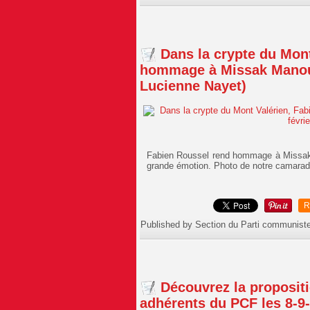
Dans la crypte du Mon
hommage à Missak Manouc
Lucienne Nayet)
Fabien Roussel rend hommage à Missak
grande émotion. Photo de notre camara
R
Published by Section du Parti communist
Découvrez la propositi
adhérents du PCF les 8-9-