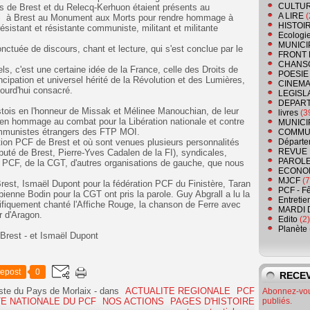
CULTU
s de Brest et du Relecq-Kerhuon étaient présents au
A LIRE
(
di à Brest au Monument aux Morts pour rendre hommage à
HISTOI
istant et résistante communiste, militant et militante
Ecologi
MUNICI
uée de discours, chant et lecture, qui s'est conclue par le
FRONT 
CHANS
s, c'est une certaine idée de la France, celle des Droits de
POESIE
ncipation et universel hérité de la Révolution et des Lumières,
CINEMA
jourd'hui consacré.
LEGISL
DEPART
tois en l'honneur de Missak et Mélinee Manouchian, de leur
livres
(3
en hommage au combat pour la Libération nationale et contre
MUNICI
mmunistes étrangers des FTP MOI.
COMMU
ion PCF de Brest et où sont venues plusieurs personnalités
Départe
REVUE 
puté de Brest, Pierre-Yves Cadalen de la FI), syndicales,
PAROLE
du PCF, de la CGT, d'autres organisations de gauche, que nous
ECONO
MJCF
(7
est, Ismaël Dupont pour la fédération PCF du Finistère, Taran
PCF - F
nne Bodin pour la CGT ont pris la parole. Guy Abgrall a lu la
Entretie
fiquement chanté l'Affiche Rouge, la chanson de Ferre avec
MARDI 
r d'Aragon.
Edito
(2)
Planète
rest - et Ismaël Dupont
epost
0
RECEV
ste du Pays de Morlaix
-
dans
ACTUALITE REGIONALE
PCF
Abonnez-vous
E NATIONALE DU PCF
NOS ACTIONS
PAGES D'HISTOIRE
publiés.