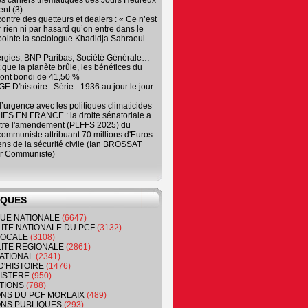
es cahiers thématiques des Jours Heureux
nt (3)
contre des guetteurs et dealers : « Ce n’est
 rien ni par hasard qu’on entre dans le
, pointe la sociologue Khadidja Sahraoui-
ergies, BNP Paribas, Société Générale…
que la planète brûle, les bénéfices du
ont bondi de 41,50 %
 D'histoire : Série - 1936 au jour le jour
 d’urgence avec les politiques climaticides
ES EN FRANCE : la droite sénatoriale a
ntre l'amendement (PLFFS 2025) du
ommuniste attribuant 70 millions d'Euros
ns de la sécurité civile (Ian BROSSAT
r Communiste)
IQUES
QUE NATIONALE
(6647)
ITE NATIONALE DU PCF
(3132)
 LOCALE
(3108)
ITE REGIONALE
(2861)
ATIONAL
(2341)
D'HISTOIRE
(1476)
NISTERE
(950)
TIONS
(788)
ONS DU PCF MORLAIX
(489)
NS PUBLIQUES
(293)