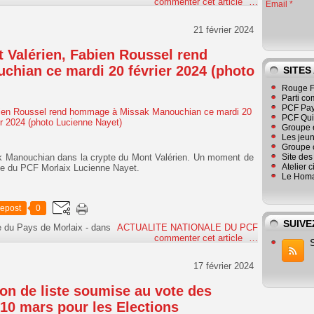
commenter cet article
…
Email
21 février 2024
t Valérien, Fabien Roussel rend
hian ce mardi 20 février 2024 (photo
SITES
Rouge F
Parti co
PCF Pay
PCF Qu
Groupe 
Les jeu
Groupe 
 Manouchian dans la crypte du Mont Valérien. Un moment de
Site de
Atelier 
de du PCF Morlaix Lucienne Nayet.
Le Homa
epost
0
SUIVE
e du Pays de Morlaix
-
dans
ACTUALITE NATIONALE DU PCF
commenter cet article
…
17 février 2024
on de liste soumise au vote des
10 mars pour les Elections