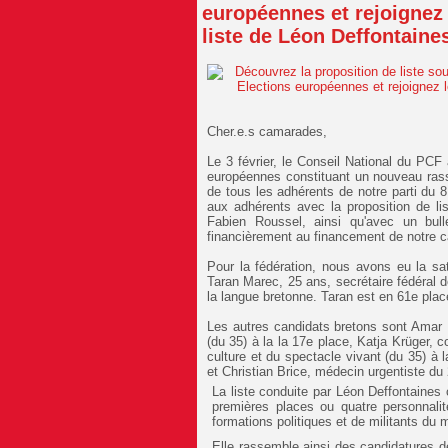
européennes et rejoignez l
liste de Léon Deffontaine
Cher.e.s camarades,
Le 3 février, le Conseil National du PCF
européennes constituant un nouveau ras
de tous les adhérents de notre parti du 
aux adhérents avec la proposition de lis
Fabien Roussel, ainsi qu'avec un bulle
financièrement au financement de notre
Pour la fédération, nous avons eu la sat
Taran Marec, 25 ans, secrétaire fédéral 
la langue bretonne. Taran est en 61e plac
Les autres candidats bretons sont Amar Be
(du 35) à la la 17e place, Katja Krüger, 
culture et du spectacle vivant (du 35) à l
et Christian Brice, médecin urgentiste d
La liste conduite par Léon Deffontaines
premières places ou quatre personnali
formations politiques et de militants d
Elle rassemble ainsi des candidatures de