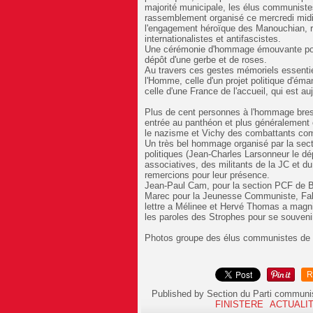
majorité municipale, les élus communiste
rassemblement organisé ce mercredi mi
l'engagement héroïque des Manouchian, rés
internationalistes et antifascistes.
Une cérémonie d'hommage émouvante ponct
dépôt d'une gerbe et de roses.
Au travers ces gestes mémoriels essentiel
l'Homme, celle d'un projet politique d'éma
celle d'une France de l'accueil, qui est au
Plus de cent personnes à l'hommage bres
entrée au panthéon et plus généralement 
le nazisme et Vichy des combattants co
Un très bel hommage organisé par la sect
politiques (Jean-Charles Larsonneur le dé
associatives, des militants de la JC et 
remercions pour leur présence.
Jean-Paul Cam, pour la section PCF de Br
Marec pour la Jeunesse Communiste, Fabie
lettre a Mélinee et Hervé Thomas a magni
les paroles des Strophes pour se souveni
Photos groupe des élus communistes de B
R
Published by Section du Parti communi
FINISTERE
ACTUALIT