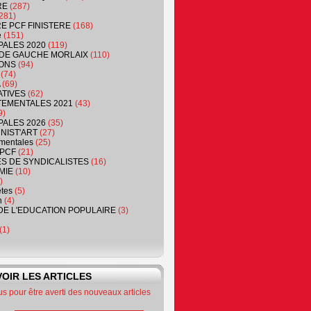
RE
(287)
281)
RE PCF FINISTERE
(168)
e
(151)
PALES 2020
(119)
DE GAUCHE MORLAIX
(110)
ONS
(94)
(74)
(69)
ATIVES
(62)
EMENTALES 2021
(43)
9)
PALES 2026
(35)
NIST'ART
(27)
mentales
(25)
PCF
(21)
S DE SYNDICALISTES
(16)
MIE
(10)
)
êtes
(5)
n
(4)
DE L'EDUCATION POPULAIRE
(3)
(1)
OIR LES ARTICLES
 pour être averti des nouveaux articles