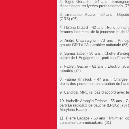
2. Sigrid Gérardin - 54 ans ; Enseignan
d’enseignant en lycées professionnels (7
3. Emmanuel Maurel - 50 ans ; Député e
(GRS) (95)
4. Hélène Bidard - 42 ans ; Fonctionnaire 
femmes hommes, de la jeunesse et de l’é
5. André Chassaigne - 73 ans ; Princip
groupe GDR à l’Assemblée nationale (63)
6. Samia Jaber - 56 ans ; Cheffe d’entrepr
parole de L’Engagement, parti fondé par 
7. Fabien Gache - 61 ans ; Electromécani
retraités (72)
8. Fatima Khallouk - 47 ans ; Chargée d
droits des personnes en situation de handi
9. Candidat MRC (si pas d’accord avec l
10. Isabelle Amaglio Terisse - 55 ans ; 
parti Le radicaux de gauche (LRDG) (78) 
Marylène Faure)
11. Pierre Lacaze - 58 ans ; Infirmier, co
conseiller communautaire. (31)