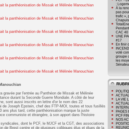
PCF - L
: Logeme
À la ren
pas pour
trafic »
Chapuis
TotalEn
Pendant 
CAC 40 
UNE PAGE
#17
En finir
INCENDI
voté co
groupe c
les moye
Sénateu
RUBR
 Manouchian
POLITI
ra gravée par l'entrée au Panthéon de Missak et Mélinée
ACTUAL
stance durant la Seconde Guerre Mondiale. A côté de leur
LA VIE
e, sont aussi inscrits en lettre d'or le nom des 22
ACTUAL
de Joseph Epstein, chef des FTP-MOI, toutes et tous fusillés
INTERN
0 ans plus tard, cette panthéonisation marque la juste
PAGES 
ce communiste et étrangère, à son apport dans l'histoire
PCF FI
NOS AC
t syndicales, dont le PCF, le MJCF et la CGT, des associations
POSITI
ion de Brest centre et de plusieurs collègues élus et élues de la
REUNIO