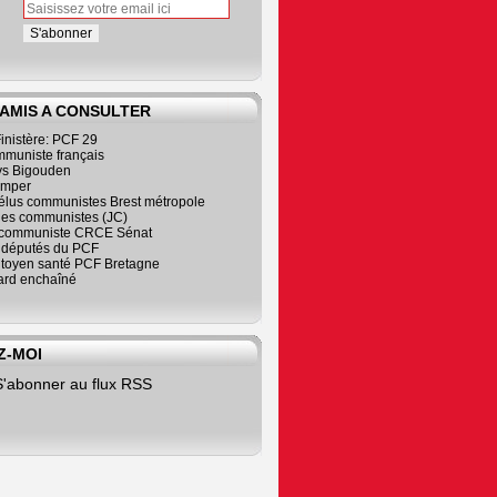
 AMIS A CONSULTER
inistère: PCF 29
mmuniste français
s Bigouden
imper
élus communistes Brest métropole
nes communistes (JC)
communiste CRCE Sénat
s députés du PCF
citoyen santé PCF Bretagne
rd enchaîné
Z-MOI
S'abonner au flux RSS