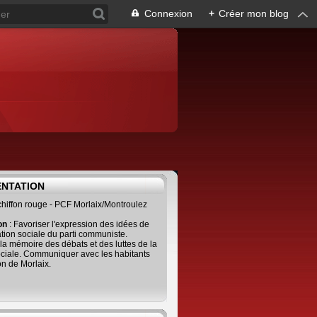
Connexion
+
Créer mon blog
ENTATION
 chiffon rouge - PCF Morlaix/Montroulez
ion
: Favoriser l'expression des idées de
tion sociale du parti communiste.
 la mémoire des débats et des luttes de la
ciale. Communiquer avec les habitants
on de Morlaix.