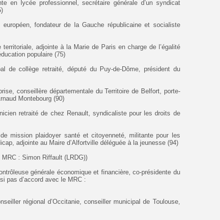
te en lycée professionnel, secrétaire générale d’un syndicat
5)
uropéen, fondateur de la Gauche républicaine et socialiste
territoriale, adjointe à la Marie de Paris en charge de l’égalité
ducation populaire (75)
al de collège retraité, député du Puy-de-Dôme, président du
ise, conseillère départementale du Territoire de Belfort, porte-
Arnaud Montebourg (90)
cien retraité de chez Renault, syndicaliste pour les droits de
e mission plaidoyer santé et citoyenneté, militante pour les
cap, adjointe au Maire d’Alfortville déléguée à la jeunesse (94)
e MRC : Simon Riffault (LRDG))
Contrôleuse générale économique et financière, co-présidente du
(si pas d’accord avec le MRC :
nseiller régional d’Occitanie, conseiller municipal de Toulouse,