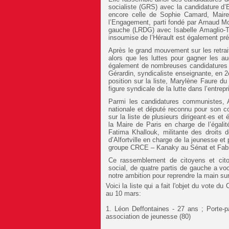
socialiste (GRS) avec la candidature d
encore celle de Sophie Camard, Maire 
l’Engagement, parti fondé par Arnaud M
gauche (LRDG) avec Isabelle Amaglio-Te
insoumise de l’Hérault est également prés
Après le grand mouvement sur les retrai
alors que les luttes pour gagner les au
également de nombreuses candidatures is
Gérardin, syndicaliste enseignante, en 
position sur la liste, Marylène Faure d
figure syndicale de la lutte dans l’entrep
Parmi les candidatures communistes,
nationale et député reconnu pour son c
sur la liste de plusieurs dirigeant·es et
la Maire de Paris en charge de l’égali
Fatima Khallouk, militante des droits 
d’Alfortville en charge de la jeunesse e
groupe CRCE – Kanaky au Sénat et Fabien
Ce rassemblement de citoyens et cit
social, de quatre partis de gauche a voc
notre ambition pour reprendre la main sur
Voici la liste qui a fait l'objet du vote 
au 10 mars:
1. Léon Deffontaines - 27 ans ; Porte-p
association de jeunesse (80)