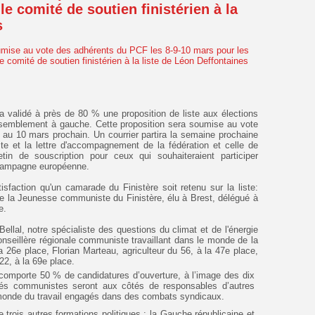
e comité de soutien finistérien à la
s
 a validé à près de 80 % une proposition de liste aux élections
semblement à gauche. Cette proposition sera soumise au vote
8 au 10 mars prochain. Un courrier partira la semaine prochaine
te et la lettre d'accompagnement de la fédération et celle de
tin de souscription pour ceux qui souhaiteraient participer
 campagne européenne.
isfaction qu'un camarade du Finistère soit retenu sur la liste:
de la Jeunesse communiste du Finistère, élu à Brest, délégué à
e.
llal, notre spécialiste des questions du climat et de l'énergie
conseillère régionale communiste travaillant dans le monde de la
a 26e place, Florian Marteau, agriculteur du 56, à la 47e place,
u 22, à la 69e place.
 comporte 50 % de candidatures d’ouverture, à l’image des dix
tés communistes seront aux côtés de responsables d’autres
u monde du travail engagés dans des combats syndicaux.
 trois autres formations politiques : la Gauche républicaine et