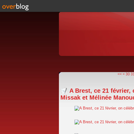
10
20
<<
<
30
3
A Brest, ce 21 février,
Missak et Mélinée Manou