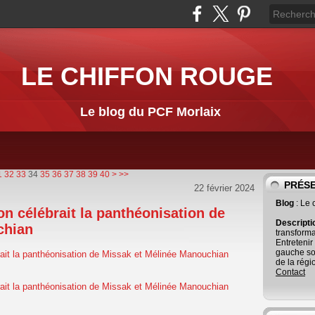
LE CHIFFON ROUGE
Le blog du PCF Morlaix
50
60
70
80
90
100
200
300
1
32
33
34
35
36
37
38
39
40
>
>>
PRÉS
22 février 2024
Blog
: Le
 on célébrait la panthéonisation de
Descript
chian
transforma
Entretenir
gauche so
de la régi
Contact