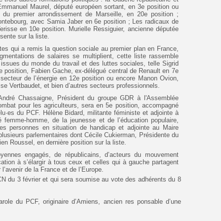
’Emmanuel Maurel, député européen sortant, en 3e position ou
du premier arrondissement de Marseille, en 20e position ;
ontebourg, avec Samia Jaber en 6e position ; Les radicaux de
risse en 10e position. Murielle Ressiguier, ancienne députée
ente sur la liste.
tes qui a remis la question sociale au premier plan en France,
gmentations de salaires se multiplient, cette liste rassemble
sues du monde du travail et des luttes sociales, telle Sigrid
2e position, Fabien Gache, ex-délégué central de Renault en 7e
u secteur de l’énergie en 12e position ou encore Manon Ovion,
rise Vertbaudet, et bien d’autres secteurs professionnels.
 André Chassaigne, Président du groupe GDR à l'Assemblée
ombat pour les agriculteurs, sera en 5e position, accompagné
 élu·es du PCF. Hélène Bidard, militante féministe et adjointe à
té femme-homme, de la jeunesse et de l’éducation populaire,
des personnes en situation de handicap et adjointe au Maire
t plusieurs parlementaires dont Cécile Cukierman, Présidente du
 Roussel, en dernière position sur la liste.
oyennes engagés, de républicains, d’acteurs du mouvement
ation à s’élargir à tous ceux et celles qui à gauche partagent
 l’avenir de la France et de l’Europe.
du CN du 3 février et qui sera soumise au vote des adhérents du 8
arole du PCF, originaire d’Amiens, ancien res ponsable d’une