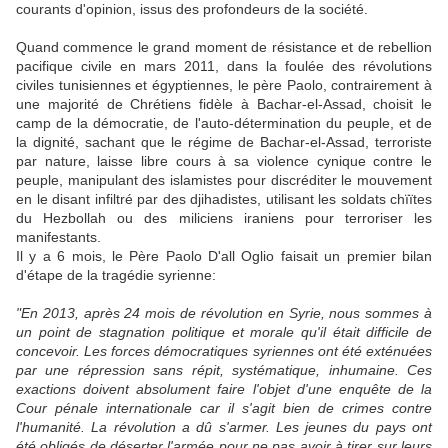
courants d'opinion, issus des profondeurs de la société.
Quand commence le grand moment de résistance et de rebellion
pacifique civile en mars 2011, dans la foulée des révolutions
civiles tunisiennes et égyptiennes, le père Paolo, contrairement à
une majorité de Chrétiens fidèle à Bachar-el-Assad, choisit le
camp de la démocratie, de l'auto-détermination du peuple, et de
la dignité, sachant que le régime de Bachar-el-Assad, terroriste
par nature, laisse libre cours à sa violence cynique contre le
peuple, manipulant des islamistes pour discréditer le mouvement
en le disant infiltré par des djihadistes, utilisant les soldats chïïtes
du Hezbollah ou des miliciens iraniens pour terroriser les
manifestants.
Il y a 6 mois, le Père Paolo D'all Oglio faisait un premier bilan
d'étape de la tragédie syrienne:
"En 2013, après 24 mois de révolution en Syrie, nous sommes à
un point de stagnation politique et morale qu'il était difficile de
concevoir. Les forces démocratiques syriennes ont été exténuées
par une répression sans répit, systématique, inhumaine. Ces
exactions doivent absolument faire l'objet d'une enquête de la
Cour pénale internationale car il s'agit bien de crimes contre
l'humanité. La révolution a dû s'armer. Les jeunes du pays ont
été obligés de déserter l'armée pour ne pas avoir à tirer sur leurs