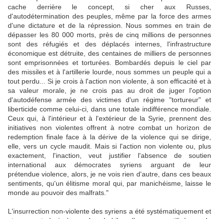
cache derrière le concept, si cher aux Russes,
d'autodétermination des peuples, même par la force des armes
d'une dictature et de la répression. Nous sommes en train de
dépasser les 80 000 morts, près de cinq millions de personnes
sont des réfugiés et des déplacés internes, l'infrastructure
économique est détruite, des centaines de milliers de personnes
sont emprisonnées et torturées. Bombardés depuis le ciel par
des missiles et à l'artillerie lourde, nous sommes un peuple qui a
tout perdu... Si je crois à l'action non violente, à son efficacité et à
sa valeur morale, je ne crois pas au droit de juger l'option
d'autodéfense armée des victimes d'un régime "tortureur" et
liberticide comme celui-ci, dans une totale indifférence mondiale.
Ceux qui, à l'intérieur et à l'extérieur de la Syrie, prennent des
initiatives non violentes offrent à notre combat un horizon de
redemption finale face à la dérive de la violence qui se dirige,
elle, vers un cycle maudit. Mais si l'action non violente ou, plus
exactement, l'inaction, veut justifier l'absence de soutien
international aux démocrates syriens arguant de leur
prétendue violence, alors, je ne vois rien d'autre, dans ces beaux
sentiments, qu'un élitisme moral qui, par manichéisme, laisse le
monde au pouvoir des malfrats."
L'insurrection non-violente des syriens a été systématiquement et