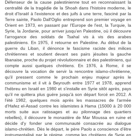
Défenseur de la cause palestinienne tout en reconnaissant la
centralité de la tragédie de la Shoah dans l'histoire moderne, le
droit d'Israël à l'existence et des juifs à une terre, fasciné par la
Terre sainte, Paolo Dall'Oglio entreprend son premier voyage en
Orient en 1973, en passant par l'Europe de l'est, la Turquie, la
Syrie, la Jordanie, pour arriver jusqu'en Palestine, où il découvre
l'arrogance des soldats de Tsahal vis à vis des arabes
palestiniens. En 1975, il retourne en Palestine. Au début de la
guerre du Liban, il dénonce le fascisme raciste des milices
chrétiennes et soutient devant ses pairs jésuites la gauche
libanaise, proche du projet révolutionnaire et des palestiniens, qui
compte aussi quelques chrétiens. En 1976, à Rome, il se
découvre la vocation de servir la rencontre islamo-chrétienne,
qu'il pressent comme le prochain enjeu majeur après le
communisme et il vit à Beyrouth entre 1977 et 1978, apprend
l'hébreu en Israël en 1980 et s'installe en Syrie sitôt après, pays
qu'il ne quittera plus guère jusqu'à son départ forcé en 2012. A
l'été 1982, quelques mois après les massacres de l'armée
d'Hafez el-Assad contre les islamistes à Hama (15000 à 20 000
morts suite aux ratissages et au pilonnage des quartiers
rebelles), il découvre le monastère de Mar Moussa en ruine et
décide d'y fonder une communauté consacrée au dialogue
islamo-chrétien. Dès le départ, le père Paolo a conscience d'être
instrumentalisé par le régime, comme les chrétiens de Syrie en