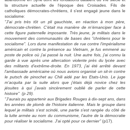
la structure actuelle de l'époque des Croisades. Fils de
catholiques démocrates-chrétiens, il s'est engagé jeune dans le
socialisme:
"J'ai pris très tôt un pli gauchiste, en réaction à mon père,
démocrate-chrétien. C'était ma manière de m'émanciper face à
cette figure paternelle imposante. Très jeune, je militais dans le
mouvement des communautés de bases des "chrétiens pour le
socialisme". Lors dune manifestation de rue contre l'impérialisme
américain et contre la présence au Vietnam, je fus emmené au
poste de police où j'ai passé la nuit. Une autre fois, j'ai connu la
garde à vue après une altercation violente près du lycée avec
des militants d'extrême-droite. En 1973, j'ai été arrêté devant
l'ambassade américaine où nous avions organisé un sit-in contre
le putsch de pinochet au Chili aidé par les Etats-Unis. Le juge
m'acquita par la suite alors que j'étais déjà novice chez les
jésuites à qui j'avais sincèrement oublié de parler de cette
histoire" (p 29).
"J'aurais pu appartenir aux Brigades Rouges à dix-sept ans, dans
les années de plomb de l'histoire italienne. Mais le groupe dans
lequel je militais s'est scindé, une partie s'est rangée du côté de
la lutte armée au nom du communisme, l'autre de la démocratie
pour réaliser le socialisme. J'ai opté pour ce dernier"
(p17).