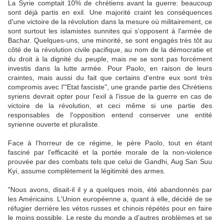
La Syrie comptait 10% de chrétiens avant la guerre: beaucoup
sont déjà partis en exil. Une majorité craint les conséquences
d'une victoire de la révolution dans la mesure où militairement, ce
sont surtout les islamistes sunnites qui s'opposent à l'armée de
Bachar. Quelques-uns, une minorité, se sont engagés très tôt au
côté de la révolution civile pacifique, au nom de la démocratie et
du droit à la dignité du peuple, mais ne se sont pas forcément
investis dans la lutte armée. Pour Paolo, en raison de leurs
craintes, mais aussi du fait que certains d'entre eux sont très
compromis avec l'"Etat fasciste", une grande partie des Chrétiens
syriens devrait opter pour l'exil à l'issue de la guerre en cas de
victoire de la révolution, et ceci même si une partie des
responsables de l'opposition entend conserver une entité
syrienne ouverte et pluraliste.
Face à l'horreur de ce régime, le père Paolo, tout en étant
fasciné par l'efficacité et la portée morale de la non-violence
prouvée par des combats tels que celui de Gandhi, Aug San Suu
Kyi, assume complètement la légitimité des armes.
"Nous avons, disait-il il y a quelques mois, été abandonnés par
les Américains. L'Union européenne a, quant à elle, décidé de se
réfugier derrière les vétos russes et chinois répétés pour en faire
le moins possible. Le reste du monde a d'autres problèmes et se