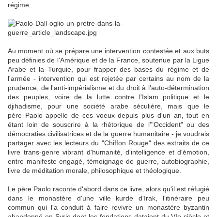
régime.
Au moment où se prépare une intervention contestée et aux buts
peu définies de l'Amérique et de la France, soutenue par la Ligue
Arabe et la Turquie, pour frapper des bases du régime et de
l'armée - intervention qui est rejetée par certains au nom de la
prudence, de l'anti-impérialisme et du droit à l'auto-détermination
des peuples, voire de la lutte contre l'Islam politique et le
djihadisme, pour une société arabe séculière, mais que le
père Paolo appelle de ces voeux depuis plus d'un an, tout en
étant loin de souscrire à la rhétorique de l'"Occident" ou des
démocraties civilisatrices et de la guerre humanitaire - je voudrais
partager avec les lecteurs du "Chiffon Rouge" des extraits de ce
livre trans-genre vibrant d'humanité, d'intelligence et d'émotion,
entre manifeste engagé, témoignage de guerre, autobiographie,
livre de méditation morale, philosophique et théologique.
Le père Paolo raconte d'abord dans ce livre, alors qu'il est réfugié
dans le monastère d'une ville kurde d'Irak, l'itinéraire peu
commun qui l'a conduit à faire revivre un monastère byzantin
abandonné en Syrie dont les fondations dataient du VIe siècle et