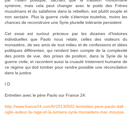
par l'Islam politique, sachant que la tradition musulmane
syrienne, mais cela peut changer avec le poids des Frères
musulmans et du salafisme dans la rebellion, est plutôt souple et
non sectaire. Plus la guerre civile s'éternise toutefois, moins les
chances de reconstruire une Syrie plurielle tolérante persistent.
Cet essai est surtout précieux par les dizaines d'histoires
individuelles que Paolo nous relate, celles des visiteurs du
monastère, de ses amis de tout milieu et de confessions et idées
politiques différentes, qui rendent bien compte de la complexité
des points de vue, des prises de position, dans la Syrie de la
guerre civile, et racontent aussi la cruauté tristement humaine de
ce régime qui doit tomber pour rendre possible une réconcilation
dans la justice.
I.D
Entretien avec le père Paolo sur France 24:
http://www.france24.com/fr/20130502-lentretien-pere-paolo-dall-
oglio-auteur-la-rage-et-la-lumiere-syrie-monastere-mar-moussa