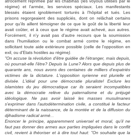
atrocement réprimée par les chabihas (les voyous utilisés par le
régime) et l'armée, les services spéciaux. Les manifestants
blessés étaient ignoblement torturés à l'hôpital et tués. Les
prisons regorgeaient des suppliciés, dont on relâchait certains
pour qu'ils aillent témoigner de ce que le goût de la liberté leur
avait coûter, et à ceux que le régime avait achevé, aux autres.
Forcément, il n'y avait pas d'autre recours que la soumission
dans l'humiliation ou le combat armé contre le régime, en
sollicitant toute aide extérieure possible (celle de l'opposition en
exil, ou d'Etats hostiles au régime
).
"On accuse la révolution d'être guidée de l'étranger, mais depuis,
où pourrait-elle l'être? Depuis la Lune? Alors que depuis plus de
quarante ans, nous avons des centaines de milliers d'expatriés
victimes de la dictature. L'opposition syrienne est plurielle et
divisée. L'idéal pour une démocratie pluraliste! Exclure les
islamistes du jeu démocratique car ils seraient incompatibles
avec la démocratie relève du paternalisme et du préjugé
idéologique. Ne pas avoir laissé les masses musulmanes
s'exprimer dans l'autodétermination civile, a constitué le facteur
déterminant de la naissance, de la montée et de la diffusion du
djihadisme radical armé...
Enoncer le principe, apparemment universel et moral, qu'il ne
faut pas donner des armes aux parties impliquées dans le conflit
civil, revient à théoriser et à dire tout haut: "On souhaite que la