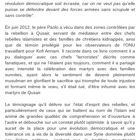
révolution démocratique soit écrasée, car on ne veut pas qu'elle
puisse se défendre devant des forces armées sans scrupule et
sans contrôle".
En juin 2012, le père Paolo a vécu dans des zones contrôlées par
la rebellion à Qusair, servant de médiateur entre des chefs
rebelles islamistes et des familles de chrétiens kidnappés, ainsi
que de témoin privilégié pour les observateurs de l'ONU
travaillant pour Kofi Annam. Il raconte dans ce livre comment il a
pu dialoguer avec ces chefs "terroristes" décrits comme
fanatiques, et qui ne l'étaient pas toujours, comment il a partagé
avec intensité la célébration des martyrs avec des familles
sunnites, ayant alors le sentiment de devenir pleinement
musulman en glorifiant le sacrifice qui triomphe de toute injustice
et formant même le voeu, s'il était tué, d'être inhumé avec les
martyrs de Qusair.
Le témoignage qu'il délivre sur l'état d'esprit des rebelles, et
particulièrement de ceux qui se battent au nom de l'Islam est
animé de grandes qualités de compréhension et d'ouverture à
l'autre et débouche sur un constat plutôt optimiste: à savoir qu'il y
aurait de la place pour une évolution démocratique et une
tolérance vis à vis de la diversité dans une Syrie dominée plutôt