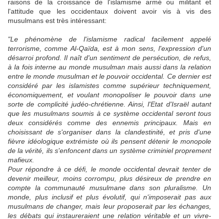
raisons de la croissance de l'islamisme armé ou militant et
l'attitude que les occidentaux doivent avoir vis à vis des
musulmans est très intéressant:
"Le phénomène de l'islamisme radical facilement appelé
terrorisme, comme Al-Qaïda, est à mon sens, l'expression d'un
désarroi profond. Il naît d'un sentiment de persécution, de refus,
à la fois interne au monde musulman mais aussi dans la relation
entre le monde musulman et le pouvoir occidental. Ce dernier est
considéré par les islamistes comme supérieur techniquement,
économiquement, et voulant monopoliser le pouvoir dans une
sorte de complicité judéo-chrétienne. Ainsi, l'Etat d'Israël autant
que les musulmans soumis à ce système occidental seront tous
deux considérés comme des ennemis principaux. Mais en
choisissant de s'organiser dans la clandestinité, et pris d'une
fièvre idéologique extrémiste où ils pensent détenir le monopole
de la vérité, ils s'enfoncent dans un système criminiel proprement
mafieux.
Pour répondre à ce défi, le monde occidental devrait tenter de
devenir meilleur, moins corrompu, plus désireux de prendre en
compte la communauté musulmane dans son pluralisme. Un
monde, plus inclusif et plus évolutif, qui n'imposerait pas aux
musulmans de changer, mais leur proposerait par les échanges,
les débats qui instaureraient une relation véritable et un vivre-