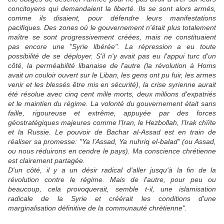
concitoyens qui demandaient la liberté. Ils se sont alors armés,
comme ils disaient, pour défendre leurs manifestations
pacifiques. Des zones où le gouvernement n'était plus totalement
maître se sont progressivement créées, mais ne constituaient
pas encore une "Syrie libérée". La répression a eu toute
possibilité de se déployer. S'il n'y avait pas eu l'appui turc d'un
côté, la perméabilité libanaise de l'autre (la révolution à Homs
avait un couloir ouvert sur le Liban, les gens ont pu fuir, les armes
venir et les blessés être mis en sécurité), la crise syrienne aurait
été résolue avec cinq cent mille morts, deux millions d'expatriés
et le maintien du régime. La volonté du gouvernement était sans
faille, rigoureuse et extrême, appuyée par des forces
géostratégiques majeures comme l'Iran, le Hezbollah, l'Irak chïïte
et la Russie. Le pouvoir de Bachar al-Assad est en train de
réaliser sa promesse: "Ya l'Assad, Ya nuhriq el-balad" (ou Assad,
ou nous réduirons en cendre le pays). Ma conscience chrétienne
est clairement partagée.
D'un côté, il y a un désir radical d'aller jusqu'à la fin de la
révolution contre le régime. Mais de l'autre, pour peu ou
beaucoup, cela provoquerait, semble t-il, une islamisation
radicale de la Syrie et créérait les conditions d'une
marginalisation définitive de la communauté chrétienne".