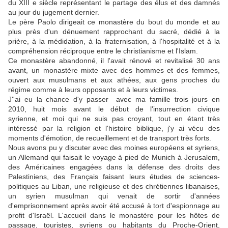
du XIII e siècle représentant le partage des élus et des damnés
au jour du jugement dernier.
Le père Paolo dirigeait ce monastère du bout du monde et au
plus près d'un dénuement rapprochant du sacré, dédié à la
prière, à la médidation, à la fraternisation, à l'hospitalité et à la
compréhension réciproque entre le christianisme et l'Islam.
Ce monastère abandonné, il l'avait rénové et revitalisé 30 ans
avant, un monastère mixte avec des hommes et des femmes,
ouvert aux musulmans et aux athées, aux gens proches du
régime comme à leurs opposants et à leurs victimes.
J''ai eu la chance d'y passer avec ma famille trois jours en
2010, huit mois avant le début de l'insurrection civique
syrienne, et moi qui ne suis pas croyant, tout en étant très
intéressé par la religion et l'histoire biblique, j'y ai vécu des
moments d'émotion, de recueillement et de transport très forts.
Nous avons pu y discuter avec des moines européens et syriens,
un Allemand qui faisait le voyage à pied de Munich à Jerusalem,
des Américaines engagées dans la défense des droits des
Palestiniens, des Français faisant leurs études de sciences-
politiques au Liban, une religieuse et des chrétiennes libanaises,
un syrien musulman qui venait de sortir d'années
d'emprisonnement après avoir été accusé à tort d'espionnage au
profit d'Israël. L'accueil dans le monastère pour les hôtes de
passage, touristes, syriens ou habitants du Proche-Orient,