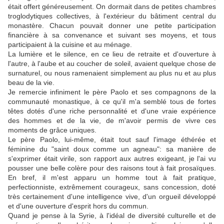
était offert généreusement. On dormait dans de petites chambres
troglodytiques collectives, à l'extérieur du bâtiment central du
monastère. Chacun pouvait donner une petite participation
financière à sa convenance et suivant ses moyens, et tous
participaient à la cuisine et au ménage.
La lumière et le silence, en ce lieu de retraite et d'ouverture à
l'autre, à l'aube et au coucher de soleil, avaient quelque chose de
surnaturel, ou nous ramenaient simplement au plus nu et au plus
beau de la vie.
Je remercie infiniment le père Paolo et ses compagnons de la
communauté monastique, à ce qu'il m'a semblé tous de fortes
têtes dotés d'une riche personnalité et d'une vraie expérience
des hommes et de la vie, de m'avoir permis de vivre ces
moments de grâce uniques.
Le père Paolo, lui-même, était tout sauf l'image éthérée et
féminine du "saint doux comme un agneau": sa manière de
s'exprimer était virile, son rapport aux autres exigeant, je l'ai vu
pousser une belle colère pour des raisons tout à fait prosaïques.
En bref, il m'est apparu un homme tout à fait pratique,
perfectionniste, extrêmement courageux, sans concession, doté
très certainement d'une intelligence vive, d'un orgueil développé
et d'une ouverture d'esprit hors du commun.
Quand je pense à la Syrie, à l'idéal de diversité culturelle et de