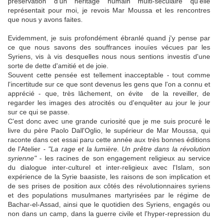
préservation d'un héritage humain multi-seculaire qu'elle
représentait pour moi, je revois Mar Moussa et les rencontres
que nous y avons faites.
Evidemment, je suis profondément ébranlé quand j'y pense par
ce que nous savons des souffrances inouïes vécues par les
Syriens, vis à vis desquelles nous nous sentions investis d'une
sorte de dette d'amitié et de joie.
Souvent cette pensée est tellement inacceptable - tout comme
l'incertitude sur ce que sont devenus les gens que l'on a connu et
apprécié - que, très lâchement, on évite de la reveiller, de
regarder les images des atrocités ou d'enquêter au jour le jour
sur ce qui se passe.
C'est donc avec une grande curiosité que je me suis procuré le
livre du père Paolo Dall'Oglio, le supérieur de Mar Moussa, qui
raconte dans cet essai paru cette année aux très bonnes éditions
de l'Atelier -
"La rage et la lumière. Un prêtre dans la révolution
syrienne"
- les racines de son engagement religieux au service
du dialogue inter-culturel et inter-religieux avec l'Islam, son
expérience de la Syrie baasiste, les raisons de son implication et
de ses prises de position aux côtés des révolutionnaires syriens
et des populations musulmanes martyrisées par le régime de
Bachar-el-Assad, ainsi que le quotidien des Syriens, engagés ou
non dans un camp, dans la guerre civile et l'hyper-repression du