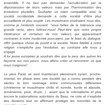
ensemble. Il ne faut pas demander l'acculturation par la
dépossession de leurs valeurs mais par l'harmonisation des
évolutions plurielles. Souhaiter un islam compatible avec la
société occidentale demande à cette société d'être plus
accueillante et plus souple. Les musulmans voudraient nous dire,
comme je l'entends souvent: "vous faîtes de la tolérance une
grande vertu, alors tolérez-nous! Peut-être que notre propre
intolérance et certaines de nos valeurs qui apparaissent
contraires à votre modernité pourraient, par le biais du dialogue,
offrir quelque chose de positif à la société. Notre fidélité à notre
religion n'empêche pas l'évolution, au contraire elle nous y
engage.
A toi jeune européen je voudrais dire que la peur des autres les
façonne sur nos peurs, nous allons créer et rencontrer ce que
nous craignons
".
Le père Paolo se sent maintenant pleinement syrien, proche-
oriental, en phase avec une société qui a connu pendant des
siècles le bon voisinage entre communautés différentes
(chrétienne et musulmane chïite et sunnite, kurde et alaouite,
arménienne, juive, druze...) avant que le colonialisme et plus
encore le nationalisme autoritaire du Baas, ne crée et n'exploite
des divisions tout en affirmant protéger les minorités de la