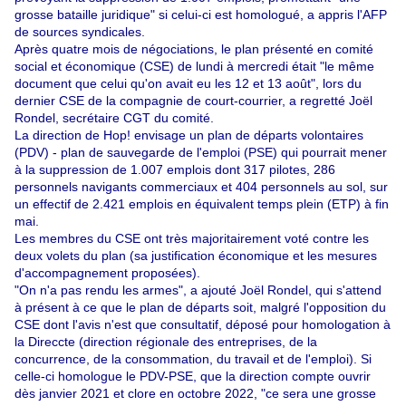
grosse bataille juridique" si celui-ci est homologué, a appris l'AFP
de sources syndicales.
Après quatre mois de négociations, le plan présenté en comité
social et économique (CSE) de lundi à mercredi était "le même
document que celui qu'on avait eu les 12 et 13 août", lors du
dernier CSE de la compagnie de court-courrier, a regretté Joël
Rondel, secrétaire CGT du comité.
La direction de Hop! envisage un plan de départs volontaires
(PDV) - plan de sauvegarde de l'emploi (PSE) qui pourrait mener
à la suppression de 1.007 emplois dont 317 pilotes, 286
personnels navigants commerciaux et 404 personnels au sol, sur
un effectif de 2.421 emplois en équivalent temps plein (ETP) à fin
mai.
Les membres du CSE ont très majoritairement voté contre les
deux volets du plan (sa justification économique et les mesures
d'accompagnement proposées).
"On n'a pas rendu les armes", a ajouté Joël Rondel, qui s'attend
à présent à ce que le plan de départs soit, malgré l'opposition du
CSE dont l'avis n'est que consultatif, déposé pour homologation à
la Direccte (direction régionale des entreprises, de la
concurrence, de la consommation, du travail et de l'emploi). Si
celle-ci homologue le PDV-PSE, que la direction compte ouvrir
dès janvier 2021 et clore en octobre 2022, "ce sera une grosse