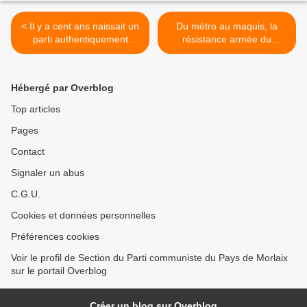
< Il y a cent ans naissait un
Du métro au maquis, la
parti authentiquement
résistance armée du
populaire - Julian Mishi, Le
Colonel Fabien -
Monde Diplomatique,
L'Humanité, 28 décembre
décembre 1920
2020, Paul Ricaud >
Hébergé par Overblog
Top articles
Pages
Contact
Signaler un abus
C.G.U.
Cookies et données personnelles
Préférences cookies
Voir le profil de Section du Parti communiste du Pays de Morlaix
sur le portail Overblog
Créer un blog sur Overblog