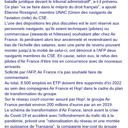
bataille juridique devant le tribunal administratif", a-t-il prévenu.
Ce plan "va se faire dans le mépris du droit français", a ajouté
Etienne Rossignol, membre UNAC (Union des navigants de
l'aviation civile) du CSE.
L'une des dispositions les plus discutées est le sort réservé aux
personnels navigants, qu'ils soient techniques (pilotes) ou
commerciaux (stewards et hôtesses) souhaitant aller chez Air
France: ils perdraient alors leur ancienneté et reviendraient au
bas de l'échelle des salaires, avec une perte de revenu pouvant
monter jusqu'à la moitié de celui-ci, ont dénoncé à l'AFP deux
navigants membres du CSE. En cause, selon eux, le refus des
pilotes d'Air France d'être mis en concurrence avec de nouveaux
arrivants.
Sollicité par l'AFP, Air France n'a pas souhaité faire de
commentaire.
Au total, 8.500 emplois en ETP doivent être supprimés d'ici 2022
au sein des compagnies Air France et Hop! dans le cadre du plan
de transformation du groupe.
Sur le réseau court-courrier assuré par Hop!, le groupe Air
France perdait environ 200 millions d'euros par an en 2019.
Le schéma de transformation d'Air France, lancé avant la crise
du Covid-19 et accéléré avec l'effondrement du trafic dû à la
pandémie, prévoit une "rationalisation du réseau et une montée
en puissance de Transavia", la compagnie low-cost du groupe