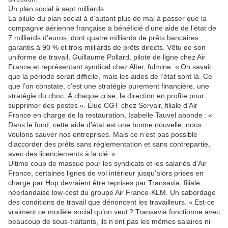
Un plan social à sept milliards
La pilule du plan social à d’autant plus de mal à passer que la
compagnie aérienne française a bénéficié d’une aide de l’état de
7 milliards d’euros, dont quatre milliards de prêts bancaires
garantis à 90 % et trois milliards de prêts directs. Vêtu de son
uniforme de travail, Guillaume Pollard, pilote de ligne chez Air
France et représentant syndical chez Alter, fulmine. « On savait
que la période serait difficile, mais les aides de l’état sont là. Ce
que l’on constate, c’est une stratégie purement financière, une
stratégie du choc. À chaque crise, la direction en profite pour
supprimer des postes ». Élue CGT chez Servair, filiale d’Air
France en charge de la restauration, Isabelle Tauvel abonde : «
Dans le fond, cette aide d’état est une bonne nouvelle, nous
voulons sauver nos entreprises. Mais ce n’est pas possible
d’accorder des prêts sans réglementation et sans contrepartie,
avec des licenciements à la clé. »
Ultime coup de massue pour les syndicats et les salariés d’Air
France, certaines lignes de vol intérieur jusqu’alors prises en
charge par Hop devraient être reprises par Transavia, filiale
néerlandaise low-cost du groupe Air France-KLM. Un sabordage
des conditions de travail que dénoncent les travailleurs. « Est-ce
vraiment ce modèle social qu’on veut ? Transavia fonctionne avec
beaucoup de sous-traitants, ils n’ont pas les mêmes salaires ni