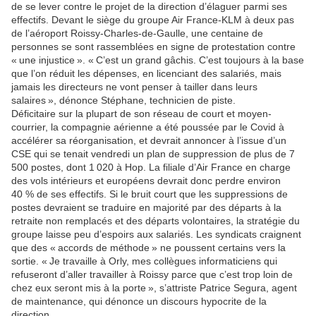
de se lever contre le projet de la direction d’élaguer parmi ses
effectifs. Devant le siège du groupe Air France-KLM à deux pas
de l’aéroport Roissy-Charles-de-Gaulle, une centaine de
personnes se sont rassemblées en signe de protestation contre
« une injustice ». « C’est un grand gâchis. C’est toujours à la base
que l’on réduit les dépenses, en licenciant des salariés, mais
jamais les directeurs ne vont penser à tailler dans leurs
salaires », dénonce Stéphane, technicien de piste.
Déficitaire sur la plupart de son réseau de court et moyen-
courrier, la compagnie aérienne a été poussée par le Covid à
accélérer sa réorganisation, et devrait annoncer à l’issue d’un
CSE qui se tenait vendredi un plan de suppression de plus de 7
500 postes, dont 1 020 à Hop. La filiale d’Air France en charge
des vols intérieurs et européens devrait donc perdre environ
40 % de ses effectifs. Si le bruit court que les suppressions de
postes devraient se traduire en majorité par des départs à la
retraite non remplacés et des départs volontaires, la stratégie du
groupe laisse peu d’espoirs aux salariés. Les syndicats craignent
que des « accords de méthode » ne poussent certains vers la
sortie. « Je travaille à Orly, mes collègues informaticiens qui
refuseront d’aller travailler à Roissy parce que c’est trop loin de
chez eux seront mis à la porte », s’attriste Patrice Segura, agent
de maintenance, qui dénonce un discours hypocrite de la
direction.