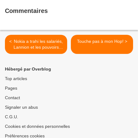
Commentaires
< Nokia a trahi les salariés,
Touche pas à mon Hop! >
Lannion et les pouvoirs
publics - Bernard Trémulot,
délégué CFDT, entretien
avec Victor Fernandez,
Hébergé par Overblog
L'Humanité, 3 juillet
Top articles
Pages
Contact
Signaler un abus
C.G.U.
Cookies et données personnelles
Préférences cookies