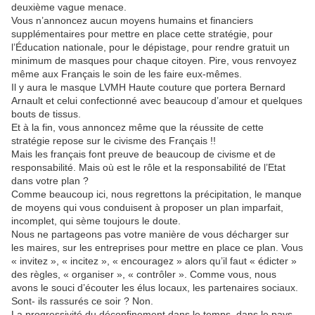
deuxième vague menace.
Vous n’annoncez aucun moyens humains et financiers
supplémentaires pour mettre en place cette stratégie, pour
l’Éducation nationale, pour le dépistage, pour rendre gratuit un
minimum de masques pour chaque citoyen. Pire, vous renvoyez
même aux Français le soin de les faire eux-mêmes.
Il y aura le masque LVMH Haute couture que portera Bernard
Arnault et celui confectionné avec beaucoup d’amour et quelques
bouts de tissus.
Et à la fin, vous annoncez même que la réussite de cette
stratégie repose sur le civisme des Français !!
Mais les français font preuve de beaucoup de civisme et de
responsabilité. Mais où est le rôle et la responsabilité de l’Etat
dans votre plan ?
Comme beaucoup ici, nous regrettons la précipitation, le manque
de moyens qui vous conduisent à proposer un plan imparfait,
incomplet, qui sème toujours le doute.
Nous ne partageons pas votre manière de vous décharger sur
les maires, sur les entreprises pour mettre en place ce plan. Vous
« invitez », « incitez », « encouragez » alors qu’il faut « édicter »
des règles, « organiser », « contrôler ». Comme vous, nous
avons le souci d’écouter les élus locaux, les partenaires sociaux.
Sont- ils rassurés ce soir ? Non.
La progressivité du déconfinement dans le temps, dans le pays,