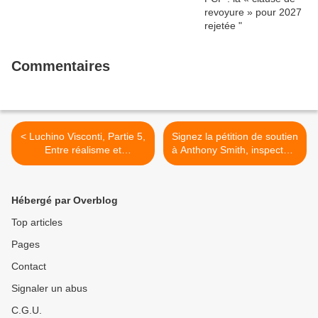
6 septembre, veut désormais jeter «
toutes ses forces » dans la campagne
présidentielle.
Commentaires
< Luchino Visconti, Partie 5,
Signez la pétition de soutien
Entre réalisme et
à Anthony Smith, inspecteur
mélodrame : Senso et Le
du travail de la Marne, mis
notti bianche - la chronique
à pied par la ministre du
cinéma d'Andréa Lauro
travail Muriel Pénicaud >
Hébergé par Overblog
Top articles
Pages
Contact
Signaler un abus
C.G.U.