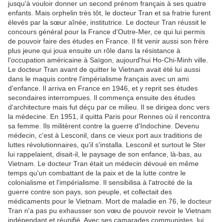
jusqu'à vouloir donner un second prénom français à ses quatre
enfants. Mais orphelin très tôt, le docteur Tran et sa fratrie furent
élevés par la sœur aînée, institutrice. Le docteur Tran réussit le
concours général pour la France d'Outre-Mer, ce qui lui permis
de pouvoir faire des études en France. Il fit venir aussi son frère
plus jeune qui joua ensuite un rôle dans la résistance à
l'occupation américaine à Saïgon, aujourd'hui Ho-Chi-Minh ville.
Le docteur Tran avant de quitter le Vietnam avait été lui aussi
dans le maquis contre l'impérialisme français avec un ami
d'enfance. Il arriva en France en 1946, et y reprit ses études
secondaires interrompues. Il commença ensuite des études
d'architecture mais fut déçu par ce milieu. Il se dirigea donc vers
la médecine. En 1951, il quitta Paris pour Rennes où il rencontra
sa femme. Ils militèrent contre la guerre d'Indochine. Devenu
médecin, c'est à Lesconil, dans ce vieux port aux traditions de
luttes révolutionnaires, qu'il s'installa. Lesconil et surtout le Ster
lui rappelaient, disait-il, le paysage de son enfance, là-bas, au
Vietnam. Le docteur Tran était un médecin dévoué en même
temps qu'un combattant de la paix et de la lutte contre le
colonialisme et l'impérialisme. Il sensibilisa à l'atrocité de la
guerre contre son pays, son peuple, et collectait des
médicaments pour le Vietnam. Mort de maladie en 76, le docteur
Tran n'a pas pu exhausser son vœu de pouvoir revoir le Vietnam
indépendant et réunifié. Avec ses camarades communistes, lui,