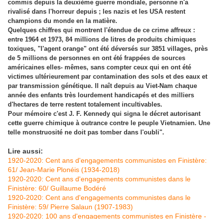
commis depuis la deuxième guerre mondiale, personne n'a
rivalisé dans l'horreur
depuis ; les nazis et les USA restent
champions du monde en la matière.
Quelques chiffres qui montrent l'étendue de ce crime affreux :
entre 1964 et 1973, 84 millions de litres de produits chimiques
toxiques, "l'agent orange" ont été déversés sur
3851 villages, près
de 5 millions de personnes en ont été frappées de sources
américaines elles- mêmes, sans compter ceux qui en ont été
victimes ultérieurement par contamination des sols et des eaux et
par transmission génétique. Il naît depuis au Viet-Nam chaque
année des enfants très lourdement handicapés et des milliers
d'hectares de terre restent totalement incultivables.
Pour mémoire c'est J. F. Kennedy qui signa le décret autorisant
cette guerre chimique à outrance contre le peuple Vietnamien.
Une
telle monstruosité ne doit pas tomber dans l'oubli".
Lire aussi:
1920-2020: Cent ans d'engagements communistes en Finistère:
61/ Jean-Marie Plonéis (1934-2018)
1920-2020: Cent ans d'engagements communistes dans le
Finistère: 60/ Guillaume Bodéré
1920-2020: Cent ans d'engagements communistes dans le
Finistère: 59/ Pierre Salaun (1907-1983)
1920-2020: 100 ans d'engagements communistes en Finistère -