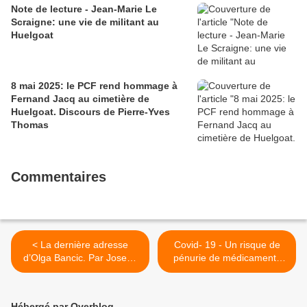
Note de lecture - Jean-Marie Le
Scraigne: une vie de militant au
Huelgoat
8 mai 2025: le PCF rend hommage à
Fernand Jacq au cimetière de
Huelgoat. Discours de Pierre-Yves
Thomas
Commentaires
< La dernière adresse
Covid- 19 - Un risque de
d’Olga Bancic. Par Joseph
pénurie de médicaments
Andras (L'Humanité, Jeudi
(Laurence Cohen CRCE) >
2 avril 2020)
Hébergé par Overblog