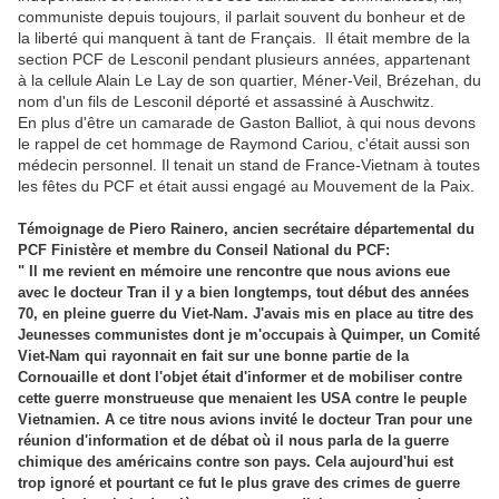
communiste depuis toujours, il parlait souvent du bonheur et de
la liberté qui manquent à tant de Français. Il était membre de la
section PCF de Lesconil pendant plusieurs années, appartenant
à la cellule Alain Le Lay de son quartier, Méner-Veil, Brézehan, du
nom d'un fils de Lesconil déporté et assassiné à Auschwitz.
En plus d'être un camarade de Gaston Balliot, à qui nous devons
le rappel de cet hommage de Raymond Cariou, c'était aussi son
médecin personnel. Il tenait un stand de France-Vietnam à toutes
les fêtes du PCF et était aussi engagé au Mouvement de la Paix.
Témoignage de Piero Rainero, ancien secrétaire départemental du
PCF Finistère et membre du Conseil National du PCF:
" Il me revient en mémoire une rencontre que nous avions eue
avec le docteur Tran il y a bien longtemps, tout début des années
70,
en pleine guerre du Viet-Nam. J'avais mis en place au titre des
Jeunesses communistes dont je m'occupais à Quimper, un Comité
Viet-Nam qui rayonnait en fait sur une bonne
partie de la
Cornouaille et dont l'objet était d'informer et de mobiliser contre
cette guerre monstrueuse que menaient les USA contre le peuple
Vietnamien. A ce titre nous avions invité le docteur Tran pour une
réunion d'information et de débat où il nous parla de la guerre
chimique des américains contre son pays.
Cela aujourd'hui est
trop ignoré et pourtant ce fut le plus grave des crimes de guerre