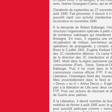
avec Jeanne Goasguen-Cariou, qui en ét
Clandestin de septembre au 27 novembre 
août 1940. Fait prisonnier, il réussit à 
aussitôt reprit son activité clandest
locomotive en novembre 1940.
À la demande de Robert Ballanger, l’int
structura l’organisation spéciale à partir 
de nombreux sabotages qui retarderont l’
Bretagne. En mars, il organisa une imp
récupération de métaux non-ferreux op
opérations de propagande, y compris a
Brest le 5 juillet 1941, Eugène Kerbaul f
des JC clandestins détenus. Ce camp fut 
de la direction des JC clandestins et d
1943. Muté dans la région parisienne pa
communistes (Paris, Seine, Seine-et-O
Ballanger. Puis il fut muté dans le 
communiste comme officier FTP. Il réor
Libération, l’interrégion Nord des Jeu
filles essentiellement dans le Nord e
« Devos » ou d’ « Arthur Devos ». Eugène
part à la libération de Lille avec deux
FTP. Pour ses actions de résistant et de
de Guerre avec palmes.
À la Libération, il devint membre du b
mobilisé de février à août 1945 avec le g
pour aussitôt participer comme « inst