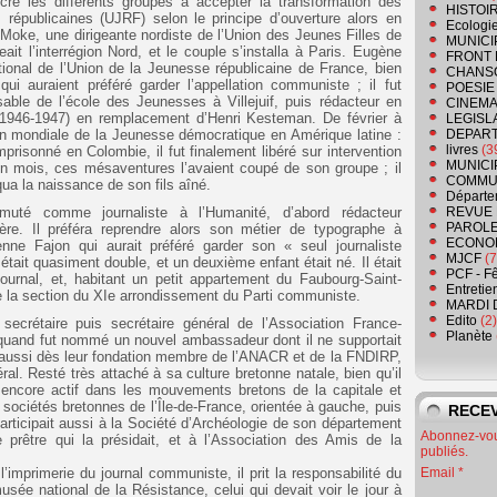
cre les différents groupes à accepter la transformation des
HISTOI
publicaines (UJRF) selon le principe d’ouverture alors en
Ecologi
Moke, une dirigeante nordiste de l’Union des Jeunes Filles de
MUNICI
eait l’interrégion Nord, et le couple s’installa à Paris. Eugène
FRONT 
ional de l’Union de la Jeunesse républicaine de France, bien
CHANS
 qui auraient préféré garder l’appellation communiste ; il fut
POESIE
ble de l’école des Jeunesses à Villejuif, puis rédacteur en
CINEMA
(1946-1947) en remplacement d’Henri Kesteman. De février à
LEGISL
ion mondiale de la Jeunesse démocratique en Amérique latine :
DEPART
livres
(3
sonné en Colombie, il fut finalement libéré sur intervention
MUNICI
n mois, ces mésaventures l’avaient coupé de son groupe ; il
COMMU
ua la naissance de son fils aîné.
Départe
muté comme journaliste à l’Humanité, d’abord rédacteur
REVUE 
PAROLE
gère. Il préféra reprendre alors son métier de typographe à
ECONO
enne Fajon qui aurait préféré garder son « seul journaliste
MJCF
(7
 était quasiment double, et un deuxième enfant était né. Il était
PCF - F
 journal, et, habitant un petit appartement du Faubourg-Saint-
Entretie
de la section du XIe arrondissement du Parti communiste.
MARDI 
Edito
(2)
crétaire puis secrétaire général de l’Association France-
Planète
quand fut nommé un nouvel ambassadeur dont il ne supportait
t aussi dès leur fondation membre de l’ANACR et de la FNDIRP,
al. Resté très attaché à sa culture bretonne natale, bien qu’il
a encore actif dans les mouvements bretons de la capitale et
sociétés bretonnes de l’Île-de-France, orientée à gauche, puis
RECEV
participait aussi à la Société d’Archéologie de son département
Abonnez-vous
 prêtre qui la présidait, et à l’Association des Amis de la
publiés.
l’imprimerie du journal communiste, il prit la responsabilité du
Email
sée national de la Résistance, celui qui devait voir le jour à