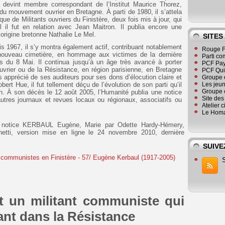
 devint membre correspondant de l’Institut Maurice Thorez,
re du mouvement ouvrier en Bretagne. À parti de 1980, il s’attela
que de Militants ouvriers du Finistère, deux fois mis à jour, qui
 il fut en relation avec Jean Maitron. Il publia encore une
origine bretonne Nathalie Le Mel.
SITES
 1967, il s’y montra également actif, contribuant notablement
Rouge F
nouveau cimetière, en hommage aux victimes de la dernière
Parti co
s du 8 Mai. Il continua jusqu’à un âge très avancé à porter
PCF Pay
rier ou de la Résistance, en région parisienne, en Bretagne
PCF Qu
s apprécié de ses auditeurs pour ses dons d’élocution claire et
Groupe 
ert Hue, il fut tellement déçu de l’évolution de son parti qu’il
Les jeu
Groupe 
on. À son décès le 12 août 2005, l’Humanité publia une notice
Site de
tres journaux et revues locaux ou régionaux, associatifs ou
Atelier 
Le Homa
756, notice KERBAUL Eugène, Marie par Odette Hardy-Hémery,
etti, version mise en ligne le 24 novembre 2010, dernière
SUIVE
t un militant communiste qui
ant dans la Résistance