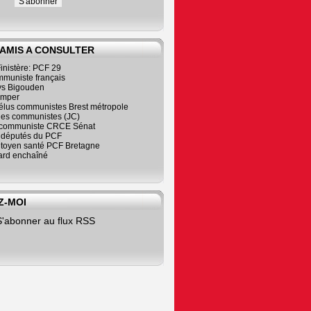
 AMIS A CONSULTER
inistère: PCF 29
mmuniste français
s Bigouden
imper
élus communistes Brest métropole
nes communistes (JC)
communiste CRCE Sénat
s députés du PCF
citoyen santé PCF Bretagne
rd enchaîné
Z-MOI
S'abonner au flux RSS