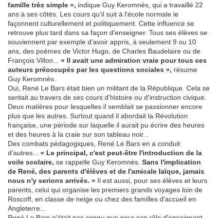
famille très simple »,
indique Guy Keromnès, qui a travaillé 22
ans à ses côtés. Les cours qu'il suit à l'école normale le
façonnent culturellement et politiquement. Cette influence se
retrouve plus tard dans sa façon d'enseigner. Tous ses élèves se
souviennent par exemple d'avoir appris, à seulement 9 ou 10
ans, des poèmes de Victor Hugo, de Charles Baudelaire ou de
François Villon...
« Il avait une admiration vraie pour tous ces
auteurs préoccupés par les questions sociales »,
résume
Guy Keromnès.
Oui, René Le Bars était bien un militant de la République. Cela se
sentait au travers de ses cours d'histoire ou d'instruction civique.
Deux matières pour lesquelles il semblait se passionner encore
plus que les autres. Surtout quand il abordait la Révolution
française, une période sur laquelle il aurait pu écrire des heures
et des heures à la craie sur son tableau noir...
Des combats pédagogiques, René Le Bars en a conduit
d'autres...
« Le principal, c'est peut-être l'introduction de la
voile scolaire,
se rappelle Guy Keromnès.
Sans l'implication
de René, des parents d'élèves et de l'amicale laïque, jamais
nous n'y serions arrivés. »
Il est aussi, pour ses élèves et leurs
parents, celui qui organise les premiers grands voyages loin de
Roscoff, en classe de neige ou chez des familles d'accueil en
Angleterre...
René Le Bars n'était pas connu que pour son rôle d'enseignant.