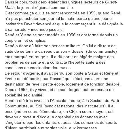
Dans le coin, tous deux étaient les uniques lecteurs de
Ouest-
Matin
, le journal régional communiste.
C'est comme ça qu'ils se sont rencontrés en 1955, quand René
n'a pas pu acheter son journal le matin parce qu'une jeune
institutrice l'avait devancé et que le commerçant lui a désignée la
« camarade » inconnue jusqu'ici.
René et Yvette se sont mariés en 1956 et ont formé depuis un
couple uni et complice.
René a donc dû faire son service militaire. On lui a dit tout de
suite de se tenir à carreau car son « dossier (de communiste)
était marqué en rouge ». Il a dû partir en Algérie malgré des
problèmes de santé et a contracté l’hépatite suite à des
conditions de vaccination douteuses.
De retour d'Algérie, il avait perdu son poste à Sizun et René et
Yvette ont dû partir pour Roscoff qui n'était pas alors une
destination de rêve : petite école, logement de fonction délabré.
Depuis 1959, ils y vivent et se sont forgés tout un réseau de
sociabilité et d'amitié.
René a été très investi à l'Amicale Laïque, à la Section du Parti
Communiste, au SNI (syndicat national des instituteurs). Il a
enseigné en cours élémentaire, en CP, en cours moyen, est
devenu directeur d'école, a organisé des échanges avec
l'Angleterre pour les enfants, et aussi des semaines de sports
d'hiver, participait aux sorties voile, aux kermesses...