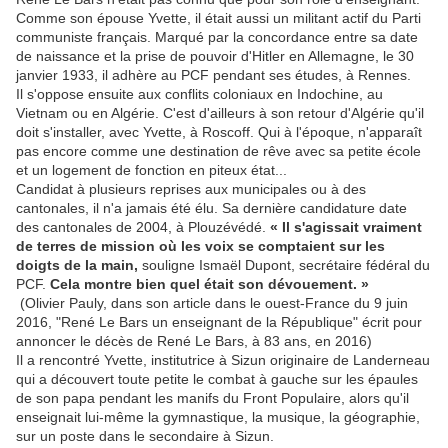
Comme son épouse Yvette, il était aussi un militant actif du Parti
communiste français. Marqué par la concordance entre sa date
de naissance et la prise de pouvoir d'Hitler en Allemagne, le 30
janvier 1933, il adhère au PCF pendant ses études, à Rennes.
Il s'oppose ensuite aux conflits coloniaux en Indochine, au
Vietnam ou en Algérie. C'est d'ailleurs à son retour d'Algérie qu'il
doit s'installer, avec Yvette, à Roscoff. Qui à l'époque, n'apparaît
pas encore comme une destination de rêve avec sa petite école
et un logement de fonction en piteux état...
Candidat à plusieurs reprises aux municipales ou à des
cantonales, il n'a jamais été élu. Sa dernière candidature date
des cantonales de 2004, à Plouzévédé.
« Il s'agissait vraiment
de terres de mission où les voix se comptaient sur les
doigts de la main,
souligne Ismaël Dupont, secrétaire fédéral du
PCF.
Cela montre bien quel était son dévouement. »
(Olivier Pauly, dans son article dans le ouest-France du 9 juin
2016, "René Le Bars un enseignant de la République" écrit pour
annoncer le décès de René Le Bars, à 83 ans, en 2016)
Il a rencontré Yvette, institutrice à Sizun originaire de Landerneau
qui a découvert toute petite le combat à gauche sur les épaules
de son papa pendant les manifs du Front Populaire, alors qu'il
enseignait lui-même la gymnastique, la musique, la géographie,
sur un poste dans le secondaire à Sizun.