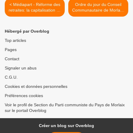
< Médiapart - Réforme des
Ordre du jour du Conseil
retraites: la capitalisation ou
Communautaire de Morlaix-
les fictions du financement
Communauté: le lundi 10
de l’économie (23 janvier
février à 17h30, CCI de
2020 Par Martine Orange)
Morlaix >
Hébergé par Overblog
Top articles
Pages
Contact
Signaler un abus
C.G.U.
Cookies et données personnelles
Préférences cookies
Voir le profil de Section du Parti communiste du Pays de Morlaix
sur le portail Overblog
Créer un blog sur Overblog