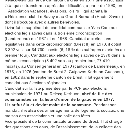
Relecq-Kerhuon et de Camfrout). Il créa en 1977 une association
TUL
qui se transforma après des difficultés, à partir de 1990, en
« Association vacances, évasions, loisirs » qui acheta la
« Résidence-club Le Savoy » au Grand-Bornand (Haute-Savoie)
dont il s’occupa avec d’autres bénévoles.
Liziar fut le suppléant du candidat communiste Yves Cam aux
élections législatives dans la troisième circonscription
(Landerneau) en 1967 et en 1968. Candidat aux élections
législatives dans cette circonscription (Brest II) en 1973, il obtint
3 392 voix sur 64 760 inscrits (6, 18 % des suffrages exprimés au
premier tour). Candidat aux élections législatives de 1978 dans la
même circonscription (5 402 voix au premier tour, 77 410
inscrits), au Conseil général en 1970 (canton de Landerneau), en
1973, en 1976 (canton de Brest 2, Guipavas-Kerhuon-Guesnou),
en 1982 dans le septième canton de Brest, il fut également
candidat aux élections régionales.
Candidat sur la liste présentée par le PCF aux élections
municipales de 1971 au Relecq-Kerhuon,
chef de file des
communistes sur la liste d’union de la gauche en 1977,
Liziar fut élu et devint maire de la commune.
Pendant son
mandat, il réalisa des aménagements de logements sociaux, une
maison des associations et une salle des fêtes.
Vice-président de la communauté urbaine de Brest, il fut chargé
des questions des eaux, de l’assainissement, de la collecte des