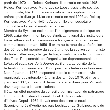
partir de 1970, au Relecq-Kerhuon. Il se maria en août 1963 au
Relecq-Kerhuon avec Marie-Louise Léost, assistante sociale,
communiste, fille d’un maçon socialiste. Le couple eut trois
enfants puis divorça. Liziar se remaria en mai 1992 au Relecq-
Kerhuon, avec Marie-Hélène Aubert, fille d’un secrétaire
comptable à l’arsenal maritime de Brest.
Membre du Syndicat national de l’enseignement technique en
1958, Liziar devint membre du Syndicat national des instituteurs.
Liziar adhéra au Parti communiste français et aux Jeunesses
communistes en mars 1959. Il entra au bureau de la fédération
des JC, puis fut membre du secrétariat de la section communiste
du Relecq-Kerhuon, chargé de l’organisation et de la commission
des fêtes. Responsable de l’organisation départementale de
Loisirs et vacances de la Jeunesse
, il entra au comité de la
fédération communiste en 1966, puis de la fédération Finistère-
Nord à partir de 1972, responsable de la commission « vie
municipale et cantonale » à la fin des années 1970, et y resta
jusqu’en 1987, année où il demanda à être libéré pour s’investir
davantage dans les associations.
Il était en effet membre du conseil d’administration du patronage
laïque et militait dans le comité local de l’association de parents
d’élèves. Depuis 1964, il avait créé des centres nautiques
(Esquibien près d’Audierne, puis Lechiagat-Le Guilvinec, puis du