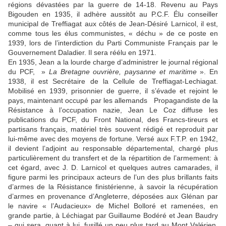
régions dévastées par la guerre de 14-18. Revenu au Pays
Bigouden en 1935, il adhère aussitôt au P.C.F. Élu conseiller
municipal de Treffiagat aux côtés de Jean-Désiré Larnicol, il est,
comme tous les élus communis­tes, « déchu » de ce poste en
1939, lors de l’interdiction du Parti Communiste Français par le
Gouvernement Daladier. Il sera réélu en 1971.
En 1935, Jean a la lourde charge d’administrer le journal régional
du PCF, »
La Bretagne ouvrière, paysanne et maritime
». En
1938, il est Secrétaire de la Cellule de Treffiagat-Lechiagat.
Mobilisé en 1939, prisonnier de guerre, il s’évade et rejoint le
pays, maintenant occupé par les allemands Propagandiste de la
Résistance à l’occupation nazie, Jean Le Coz diffuse les
publications du PCF, du Front National, des Francs-tireurs et
partisans français, matériel très souvent rédigé et reproduit par
lui-même avec des moyens de fortune. Versé aux F.T.P. en 1942,
il devient l’adjoint au responsable départemental, chargé plus
particulièrement du transfert et de la répartition de l’armement: à
cet égard, avec J. D. Larnicol et quelques autres camarades, il
figure parmi les principaux acteurs de l’un des plus brillants faits
d’armes de la Résistance finistérienne, à savoir la récupération
d’armes en provenance d’Angleterre, déposées aux Glénan par
le navire « l’Audacieux» de Michel Bolloré et ramenées, en
grande partie, à Léchiagat par Guillaume Bodéré et Jean Baudry
– qui sera, quant à lui, fusillé un peu plus tard au Mont Valérien.