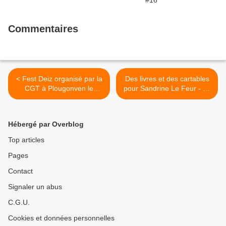
Commentaires
< Fest Deiz organisé par la
Des livres et des cartables
CGT à Plougonven le
pour Sandrine Le Feur - Le
dimanche 19 janvier à la
Télégramme, Yann
salle des fêtes au profit de
Clochard, 18 janvier >
la caisse de grève ouverte
Hébergé par Overblog
en solidarité avec les
grévistes
Top articles
Pages
Contact
Signaler un abus
C.G.U.
Cookies et données personnelles