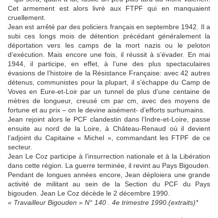
Cet armement est alors livré aux FTPF qui en manquaient
cruellement.
Jean est arrêté par des policiers français en septembre 1942. Il a
subi ces longs mois de détention précédant généralement la
déportation vers les camps de la mort nazis ou le peloton
d’exécution. Mais encore une fois, il réussit à s’évader. En mai
1944, il participe, en effet, à l’une des plus spectaculaires
évasions de l’histoire de la Résistance Française: avec 42 autres
détenus, communistes pour la plupart, il s’échappe du Camp de
Voves en Eure-et-Loir par un tunnel de plus d’une centaine de
mètres de longueur, creusé cm par cm, avec des moyens de
fortune et au prix – on le devine aisément- d’efforts surhumains.
Jean rejoint alors le PCF clandestin dans l’Indre-et-Loire, passe
ensuite au nord de la Loire, à Château-Renaud où il devient
l’adjoint du Capitaine « Michel », commandant les FTPF de ce
secteur.
Jean Le Coz participe à l’insurrection nationale et à la Libération
dans cette région. La guerre terminée, il revint au Pays Bigouden.
Pendant de longues années encore, Jean déploiera une grande
activité de militant au sein de la Section du PCF du Pays
bigouden. Jean Le Coz décède le 2 décembre 1990.
« Travailleur Bigouden » N° 140 . 4e trimestre 1990.(extraits)*