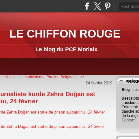
LE CHIFFON ROUGE
Le blog du PCF Morlaix
unistes...
La morlaisienne Pauline Seigland,... >>
PRÉS
24 février 2019
Blog
: Le
journaliste kurde Zehra Doğan est
Descript
ui, 24 février
transforma
Entretenir
gauche so
de la régi
Contact