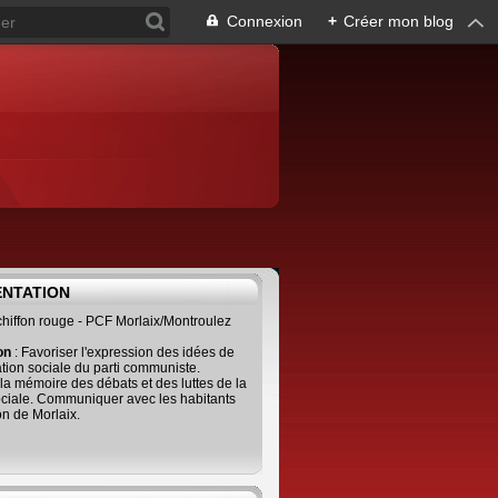
Connexion
+
Créer mon blog
ENTATION
 chiffon rouge - PCF Morlaix/Montroulez
ion
: Favoriser l'expression des idées de
tion sociale du parti communiste.
 la mémoire des débats et des luttes de la
ciale. Communiquer avec les habitants
on de Morlaix.