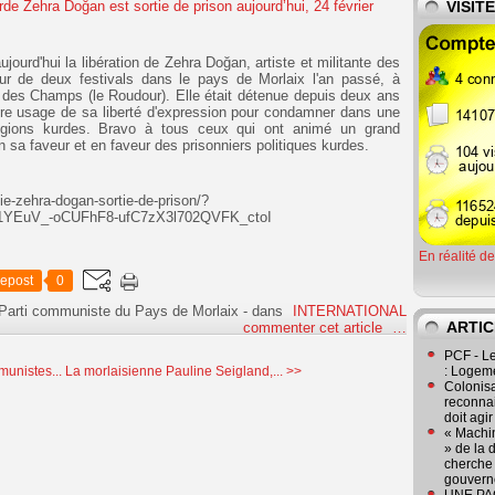
VISIT
jourd'hui la libération de Zehra Doğan, artiste et militante des
eur de deux festivals dans le pays de Morlaix l'an passé, à
 des Champs (le Roudour). Elle était détenue depuis deux ans
ire usage de sa liberté d'expression pour condamner dans une
régions kurdes. Bravo à tous ceux qui ont animé un grand
n sa faveur et en faveur des prisonniers politiques kurdes.
ie-zehra-dogan-sortie-de-prison/?
1YEuV_-oCUFhF8-ufC7zX3l702QVFK_ctoI
En réalité d
epost
0
 Parti communiste du Pays de Morlaix
-
dans
INTERNATIONAL
ARTIC
commenter cet article
…
PCF - L
unistes...
La morlaisienne Pauline Seigland,... >>
: Logeme
Colonisa
reconnai
doit agi
« Machin
» de la 
cherche 
gouver