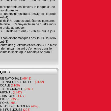
 D'histoire : Série - 1936 au jour le jour
 l’espéranto est devenu la langue d’une
évolutionnaire
es cahiers thématiques des Jours Heureux
nt (4)
lités RN : coupes budgétaires, censures,
tainiste… L’effrayant bilan de quatre mois
e droite au pouvoir
 D'histoire : Série - 1936 au jour le jour
es cahiers thématiques des Jours Heureux
nt (3)
contre des guetteurs et dealers : « Ce n’est
 rien ni par hasard qu’on entre dans le
, pointe la sociologue Khadidja Sahraoui-
IQUES
QUE NATIONALE
(6648)
ITE NATIONALE DU PCF
(3132)
 LOCALE
(3108)
ITE REGIONALE
(2861)
ATIONAL
(2342)
D'HISTOIRE
(1477)
NISTERE
(950)
TIONS
(788)
ONS DU PCF MORLAIX
(489)
NS PUBLIQUES
(293)