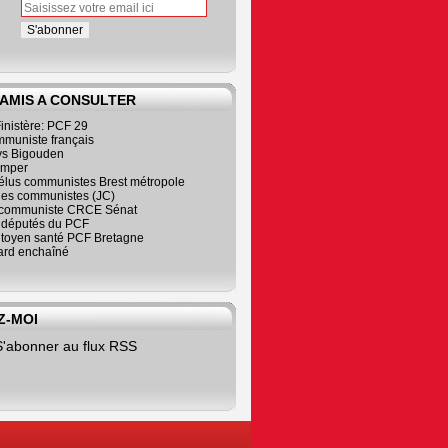
 AMIS A CONSULTER
inistère: PCF 29
mmuniste français
s Bigouden
imper
élus communistes Brest métropole
nes communistes (JC)
communiste CRCE Sénat
s députés du PCF
citoyen santé PCF Bretagne
rd enchaîné
Z-MOI
S'abonner au flux RSS