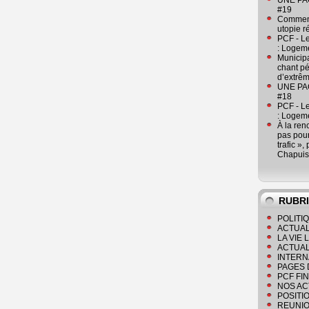
UNE PAGE
#19
Comment
utopie r
PCF - L
: Logeme
Municipa
chant pé
d’extrêm
UNE PAGE
#18
PCF - L
: Logeme
À la ren
pas pour
trafic »
Chapuis
RUBR
POLITI
ACTUAL
LA VIE
ACTUAL
INTERN
PAGES 
PCF FI
NOS AC
POSITI
REUNIO