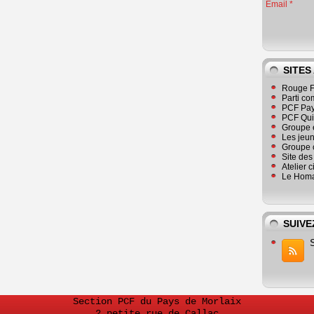
Email
SITES
Rouge F
Parti co
PCF Pay
PCF Qu
Groupe 
Les jeu
Groupe 
Site de
Atelier 
Le Homa
SUIVE
Section PCF du Pays de Morlaix
2 petite rue de Callac