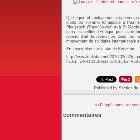
Quelle joie et soulagement d'apprendre au
droits de l'homme formidable à l'honn
Plouézoch (Traon Nevez) et à St Martin
dans les geôles d'Erdogan pour avoir fa
oeuvre d'art la répression dans les 
mouvement de solidarité internationale e
En savoir plus sur le site de Kedistan:
http://www.kedistan.net/2019/02/24/turqu
fbclid=IwAR1U1EFIeJznU0C1c4xmR59i
R
Published by Section du
<< Européennes - les comm
commentaires