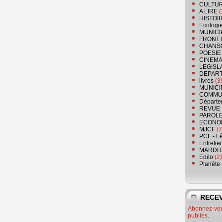
CULTU
A LIRE
(
HISTOI
Ecologi
MUNICI
FRONT 
CHANS
POESIE
CINEMA
LEGISL
DEPART
livres
(3
MUNICI
COMMU
Départe
REVUE 
PAROLE
ECONO
MJCF
(7
PCF - F
Entretie
MARDI 
Edito
(2)
Planète
RECEV
Abonnez-vous
publiés.