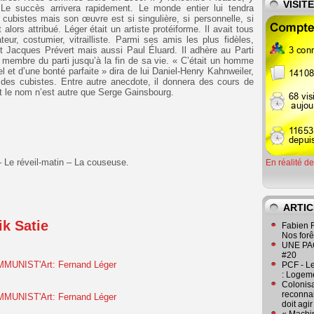
VISIT
e. Le succès arrivera rapidement. Le monde entier lui tendra
 cubistes mais son œuvre est si singulière, si personnelle, si
alors attribué. Léger était un artiste protéiforme. Il avait tous
rateur, costumier, vitrailliste. Parmi ses amis les plus fidèles,
t Jacques Prévert mais aussi Paul Éluard. Il adhère au Parti
membre du parti jusqu’à la fin de sa vie. « C’était un homme
el et d’une bonté parfaite » dira de lui Daniel-Henry Kahnweiler,
 des cubistes. Entre autre anecdote, il donnera des cours de
nt le nom n’est autre que Serge Gainsbourg.
– Le réveil-matin – La couseuse.
En réalité d
ARTIC
k Satie
Fabien R
Nos forêt
UNE PAGE
#20
PCF - L
: Logeme
Colonisa
reconnai
doit agi