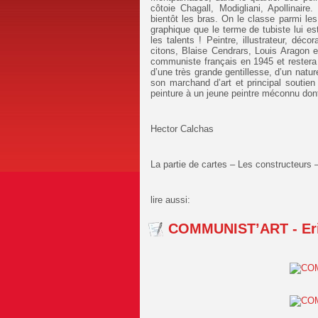
côtoie Chagall, Modigliani, Apollinair
bientôt les bras. On le classe parmi les
graphique que le terme de tubiste lui est 
les talents ! Peintre, illustrateur, déco
citons, Blaise Cendrars, Louis Aragon e
communiste français en 1945 et restera 
d’une très grande gentillesse, d’un natur
son marchand d’art et principal soutien
peinture à un jeune peintre méconnu do
Hector Calchas
La partie de cartes – Les constructeurs 
lire aussi:
COMMUNIST’ART - Eri