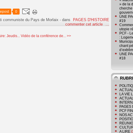
« Machin
» de la 
cherche 
epost
0
gouver
UNE PAGE
ti communiste du Pays de Morlaix
-
dans
PAGES D'HISTOIRE
#19
commenter cet article
…
Comment
utopie r
PCF - L
re: Jeudis...
Vidéo de la conférence de... >>
: Logeme
Municipa
chant pé
d’extrêm
UNE PAGE
#18
RUBR
POLITI
ACTUAL
LA VIE
ACTUAL
INTERN
PAGES 
PCF FI
NOS AC
POSITI
REUNIO
CULTU
A LIRE
(