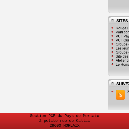
SITES
Rouge F
Parti co
PCF Pay
PCF Qu
Groupe 
Les jeu
Groupe 
Site de
Atelier 
Le Homa
SUIVE
Section PCF du Pays de Morlaix
2 petite rue de Callac
29600 MORLAIX