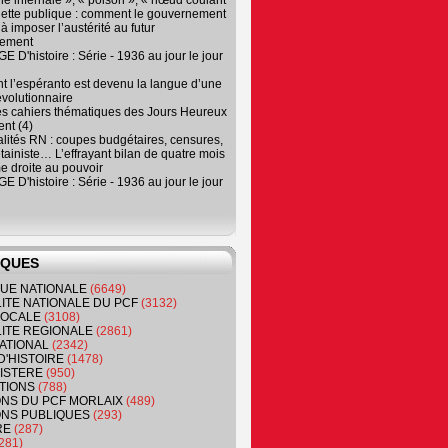
e infernale », « poison », « nœud coulant
dette publique : comment le gouvernement
à imposer l’austérité au futur
nement
 D'histoire : Série - 1936 au jour le jour
 l’espéranto est devenu la langue d’une
évolutionnaire
es cahiers thématiques des Jours Heureux
nt (4)
lités RN : coupes budgétaires, censures,
tainiste… L’effrayant bilan de quatre mois
e droite au pouvoir
 D'histoire : Série - 1936 au jour le jour
IQUES
QUE NATIONALE
(6649)
ITE NATIONALE DU PCF
(3132)
 LOCALE
(3108)
ITE REGIONALE
(2861)
ATIONAL
(2342)
D'HISTOIRE
(1478)
NISTERE
(950)
TIONS
(788)
ONS DU PCF MORLAIX
(489)
NS PUBLIQUES
(293)
RE
(287)
281)