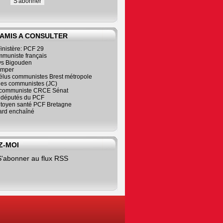
 AMIS A CONSULTER
inistère: PCF 29
mmuniste français
s Bigouden
imper
élus communistes Brest métropole
nes communistes (JC)
communiste CRCE Sénat
s députés du PCF
citoyen santé PCF Bretagne
rd enchaîné
Z-MOI
S'abonner au flux RSS