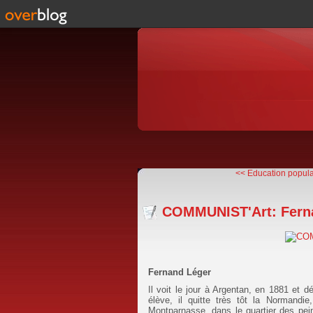
<< Education populai
COMMUNIST'Art: Fern
Fernand Léger
Il voit le jour à Argentan, en 1881 et 
élève, il quitte très tôt la Normandie
Montparnasse, dans le quartier des pei