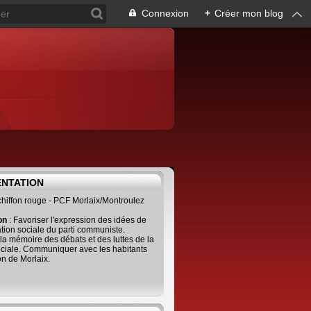
Connexion
+
Créer mon blog
ENTATION
 chiffon rouge - PCF Morlaix/Montroulez
ion
: Favoriser l'expression des idées de
tion sociale du parti communiste.
 la mémoire des débats et des luttes de la
ciale. Communiquer avec les habitants
on de Morlaix.