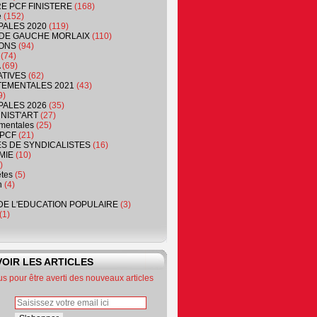
RE PCF FINISTERE
(168)
e
(152)
PALES 2020
(119)
DE GAUCHE MORLAIX
(110)
ONS
(94)
(74)
(69)
ATIVES
(62)
EMENTALES 2021
(43)
9)
PALES 2026
(35)
NIST'ART
(27)
mentales
(25)
PCF
(21)
S DE SYNDICALISTES
(16)
MIE
(10)
)
êtes
(5)
n
(4)
DE L'EDUCATION POPULAIRE
(3)
(1)
OIR LES ARTICLES
 pour être averti des nouveaux articles