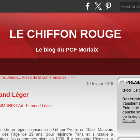
LE CHIFFON ROUGE
Le blog du PCF Morlaix
re: Jeudis...
Vidéo de la conférence de... >>
PRÉS
10 février 2019
Blog
: Le
and Léger
Descript
transforma
Entretenir
gauche so
de la régi
Contact
décède en région parisienne à Gif-sur-Yvette en 1955. Mauvais
, dès l’âge de 19 ans, pour rejoindre Paris et s’installe à
ntres. Nous sommes alors en 1900. Il y rencontre Picasso, y