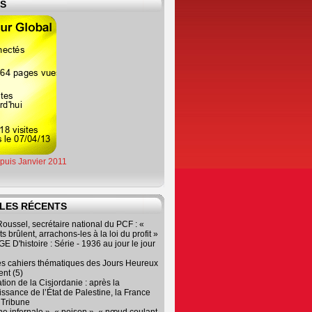
ES
epuis Janvier 2011
LES RÉCENTS
oussel, secrétaire national du PCF : «
s brûlent, arrachons-les à la loi du profit »
 D'histoire : Série - 1936 au jour le jour
es cahiers thématiques des Jours Heureux
nt (5)
tion de la Cisjordanie : après la
ssance de l’État de Palestine, la France
r Tribune