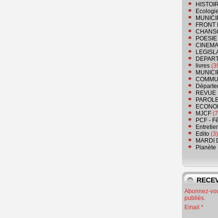
HISTOI
Ecologi
MUNICI
FRONT 
CHANS
POESIE
CINEMA
LEGISL
DEPART
livres
(3
MUNICI
COMMU
Départe
REVUE 
PAROLE
ECONO
MJCF
(7
PCF - F
Entretie
Edito
(3)
MARDI 
Planète
RECEV
Abonnez-vous
publiés.
Email