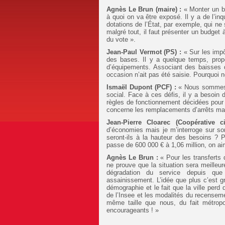
Agnès Le Brun (maire) :
« Monter un b
à quoi on va être exposé. Il y a de l’inq
dotations de l’État, par exemple, qui ne
malgré tout, il faut présenter un budget 
du vote ».
Jean-Paul Vermot (PS) :
« Sur les impô
des bases. Il y a quelque temps, propo
d’équipements. Associant des baisses 
occasion n’ait pas été saisie. Pourquoi n
I
smaël Dupont (PCF) :
« Nous sommes d
social. Face à ces défis, il y a besoin 
règles de fonctionnement décidées pour 
concerne les remplacements d’arrêts mal
Jean-Pierre Cloarec (Coopérative c
d’économies mais je m’interroge sur son
seront-ils à la hauteur des besoins ? P
passe de 600 000 € à 1,06 million, on a
Agnès Le Brun :
« Pour les transferts
ne prouve que la situation sera meilleure
dégradation du service depuis qu
assainissement. L’idée que plus c’est g
démographie et le fait que la ville perd 
de l’Insee et les modalités du recense
même taille que nous, du fait métropol
encourageants ! »