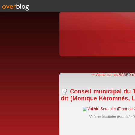
<< Alerte sur les RASED (
Conseil municipal du 1
dit (Monique Kéromnès, 
Valérie Scattolin (Front d