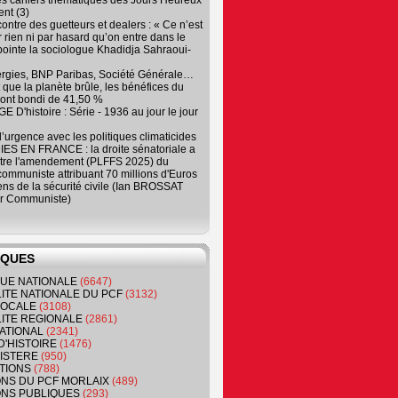
es cahiers thématiques des Jours Heureux
nt (3)
contre des guetteurs et dealers : « Ce n’est
 rien ni par hasard qu’on entre dans le
, pointe la sociologue Khadidja Sahraoui-
ergies, BNP Paribas, Société Générale…
que la planète brûle, les bénéfices du
ont bondi de 41,50 %
 D'histoire : Série - 1936 au jour le jour
 d’urgence avec les politiques climaticides
ES EN FRANCE : la droite sénatoriale a
ntre l'amendement (PLFFS 2025) du
ommuniste attribuant 70 millions d'Euros
ns de la sécurité civile (Ian BROSSAT
r Communiste)
IQUES
QUE NATIONALE
(6647)
ITE NATIONALE DU PCF
(3132)
 LOCALE
(3108)
ITE REGIONALE
(2861)
ATIONAL
(2341)
D'HISTOIRE
(1476)
NISTERE
(950)
TIONS
(788)
ONS DU PCF MORLAIX
(489)
NS PUBLIQUES
(293)