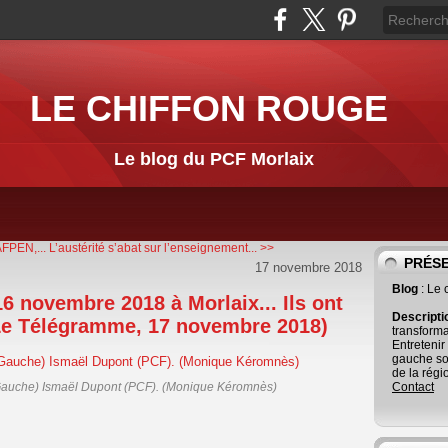
LE CHIFFON ROUGE
Le blog du PCF Morlaix
AFPEN,...
L’austérité s’abat sur l’enseignement... >>
PRÉS
17 novembre 2018
Blog
: Le
6 novembre 2018 à Morlaix... Ils ont
Descript
Le Télégramme, 17 novembre 2018)
transforma
Entretenir
gauche so
de la régi
e Gauche) Ismaël Dupont (PCF). (Monique Kéromnès)
Contact