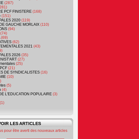
RE
(287)
281)
RE PCF FINISTERE
(168)
e
(151)
PALES 2020
(119)
DE GAUCHE MORLAIX
(110)
ONS
(94)
(74)
(69)
ATIVES
(62)
EMENTALES 2021
(43)
9)
PALES 2026
(35)
NIST'ART
(27)
mentales
(25)
PCF
(21)
S DE SYNDICALISTES
(16)
MIE
(10)
)
êtes
(5)
n
(4)
DE L'EDUCATION POPULAIRE
(3)
(1)
OIR LES ARTICLES
 pour être averti des nouveaux articles