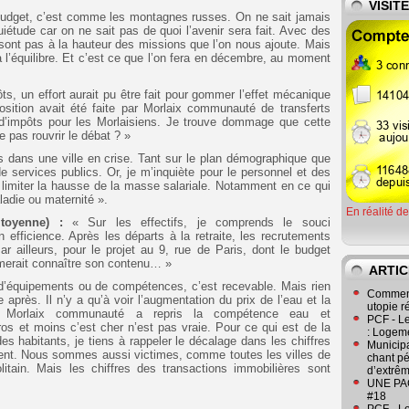
VISIT
udget, c’est comme les montagnes russes. On ne sait jamais
uiétude car on ne sait pas de quoi l’avenir sera fait. Avec des
 sont pas à la hauteur des missions que l’on nous ajoute. Mais
à l’équilibre. Et c’est ce que l’on fera en décembre, au moment
ts, un effort aurait pu être fait pour gommer l’effet mécanique
sition avait été faite par Morlaix communauté de transferts
d’impôts pour les Morlaisiens. Je trouve dommage que cette
e pas rouvrir le débat ? »
ans une ville en crise. Tant sur le plan démographique que
de services publics. Or, je m’inquiète pour le personnel et des
limiter la hausse de la masse salariale. Notamment en ce qui
adie ou maternité ».
En réalité d
itoyenne) :
« Sur les effectifs, je comprends le souci
 efficience. Après les départs à la retraite, les recrutements
ar ailleurs, pour le projet au 9, rue de Paris, dont le budget
imerait connaître son contenu… »
ARTIC
 d’équipements ou de compétences, c’est recevable. Mais rien
Comment
 après. Il n’y a qu’à voir l’augmentation du prix de l’eau et la
utopie r
e Morlaix communauté a repris la compétence eau et
PCF - L
ros et moins c’est cher n’est pas vraie. Pour ce qui est de la
: Logeme
des habitants, je tiens à rappeler le décalage dans les chiffres
Municipa
ment. Nous sommes aussi victimes, comme toutes les villes de
chant pé
itain. Mais les chiffres des transactions immobilières sont
d’extrêm
UNE PAGE
#18