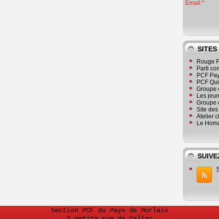
Email
SITES
Rouge F
Parti co
PCF Pay
PCF Qu
Groupe 
Les jeu
Groupe 
Site de
Atelier 
Le Homa
SUIVE
Section PCF du Pays de Morlaix
2 petite rue de Callac