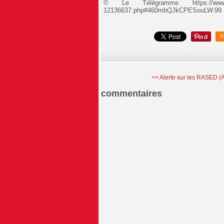
© Le Télégramme https://www.letelegr
12136637.php#460mbQJkCPESouLW.99
R
<< Alerte sur les RASED (
commentaires