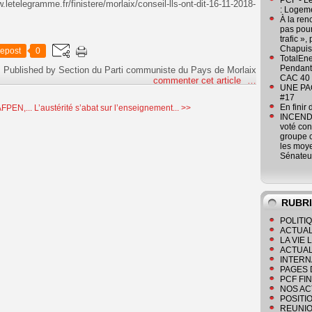
PCF - L
amme.fr/finistere/morlaix/conseil-lls-ont-dit-16-11-2018-
: Logeme
À la ren
pas pour
trafic »
Chapuis
epost
0
TotalEn
Pendant 
Published by Section du Parti communiste du Pays de Morlaix
CAC 40 
commenter cet article
…
UNE PAGE
#17
En finir
AFPEN,...
L’austérité s’abat sur l’enseignement... >>
INCENDI
voté co
groupe c
les moye
Sénateu
RUBR
POLITI
ACTUAL
LA VIE
ACTUAL
INTERN
PAGES 
PCF FI
NOS AC
POSITI
REUNIO