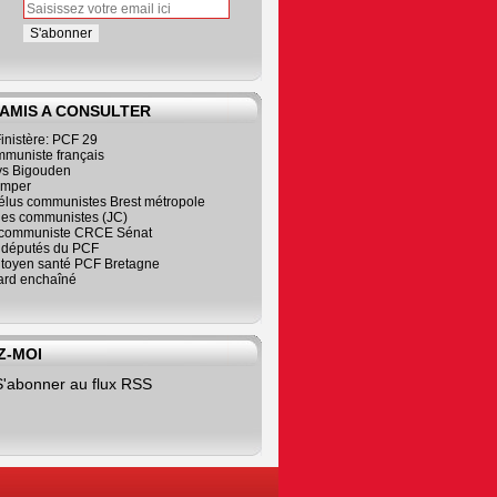
 AMIS A CONSULTER
inistère: PCF 29
mmuniste français
s Bigouden
imper
élus communistes Brest métropole
nes communistes (JC)
communiste CRCE Sénat
s députés du PCF
citoyen santé PCF Bretagne
rd enchaîné
Z-MOI
S'abonner au flux RSS