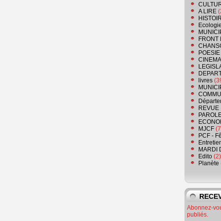
CULTU
A LIRE
(
HISTOI
Ecologi
MUNICI
FRONT 
CHANS
POESIE
CINEMA
LEGISL
DEPART
livres
(3
MUNICI
COMMU
Départe
REVUE 
PAROLE
ECONO
MJCF
(7
PCF - F
Entretie
MARDI 
Edito
(2)
Planète
RECEV
Abonnez-vous
publiés.