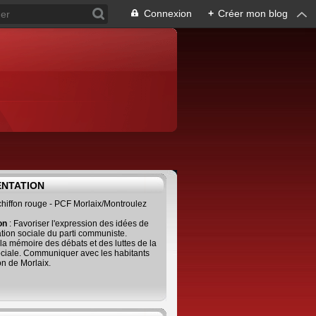
Connexion
+
Créer mon blog
ENTATION
 chiffon rouge - PCF Morlaix/Montroulez
ion
: Favoriser l'expression des idées de
tion sociale du parti communiste.
 la mémoire des débats et des luttes de la
ciale. Communiquer avec les habitants
on de Morlaix.