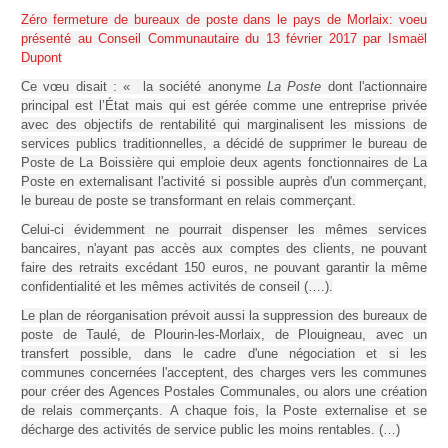
Zéro fermeture de bureaux de poste dans le pays de Morlaix: voeu
présenté au Conseil Communautaire du 13 février 2017 par Ismaël
Dupont
Ce vœu disait : « la société anonyme
La Poste
dont l'actionnaire
principal est l’État mais qui est gérée comme une entreprise privée
avec des objectifs de rentabilité qui marginalisent les missions de
services publics traditionnelles, a décidé de supprimer le bureau de
Poste de La Boissière qui emploie deux agents fonctionnaires de La
Poste en externalisant l'activité si possible auprès d'un commerçant,
le bureau de poste se transformant en relais commerçant.
Celui-ci évidemment ne pourrait dispenser les mêmes services
bancaires, n'ayant pas accès aux comptes des clients, ne pouvant
faire des retraits excédant 150 euros, ne pouvant garantir la même
confidentialité et les mêmes activités de conseil (….).
Le plan de réorganisation prévoit aussi la suppression des bureaux de
poste de Taulé, de Plourin-les-Morlaix, de Plouigneau, avec un
transfert possible, dans le cadre d'une négociation et si les
communes concernées l'acceptent, des charges vers les communes
pour créer des Agences Postales Communales, ou alors une création
de relais commerçants. A chaque fois, la Poste externalise et se
décharge des activités de service public les moins rentables. (…)