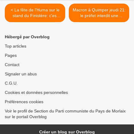
< La fête de l'Huma sur le
Macron à Quimper jeudi 21:
stand du Finistère: c'est
le préfet interdit une
une expérience inoubliable!
manifestation de la LDH
Réservez vos places pour
pour le droit d'asile (il avait
travailler sur le stand
autorisé une manifestation
Hébergé par Overblog
comme bénévole les 14,
d'extrême-radicale à
15, 16 septembre 2018!
Scrignac), la CGT des
Top articles
Cheminots et d'Enedis
Pages
appellent avec un collectif
d'organisations de gauche
Contact
et associatives à la
mobilisation contre la
Signaler un abus
politique du président des
C.G.U.
riches >
Cookies et données personnelles
Préférences cookies
Voir le profil de Section du Parti communiste du Pays de Morlaix
sur le portail Overblog
Créer un blog sur Overblog