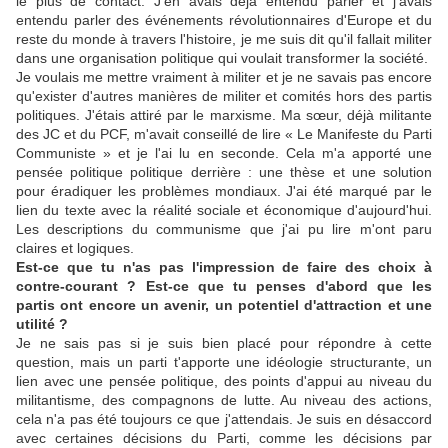
le plus de contact. J'en avais déjà entendu parler et j'avais
entendu parler des événements révolutionnaires d'Europe et du
reste du monde à travers l'histoire, je me suis dit qu'il fallait militer
dans une organisation politique qui voulait transformer la société.
Je voulais me mettre vraiment à militer et je ne savais pas encore
qu'exister d'autres manières de militer et comités hors des partis
politiques. J'étais attiré par le marxisme. Ma sœur, déjà militante
des JC et du PCF, m'avait conseillé de lire « Le Manifeste du Parti
Communiste » et je l'ai lu en seconde. Cela m'a apporté une
pensée politique politique derrière : une thèse et une solution
pour éradiquer les problèmes mondiaux. J'ai été marqué par le
lien du texte avec la réalité sociale et économique d'aujourd'hui.
Les descriptions du communisme que j'ai pu lire m'ont paru
claires et logiques.
Est-ce que tu n'as pas l'impression de faire des choix à
contre-courant ? Est-ce que tu penses d'abord que les
partis ont encore un avenir, un potentiel d'attraction et une
utilité ?
Je ne sais pas si je suis bien placé pour répondre à cette
question, mais un parti t'apporte une idéologie structurante, un
lien avec une pensée politique, des points d'appui au niveau du
militantisme, des compagnons de lutte. Au niveau des actions,
cela n'a pas été toujours ce que j'attendais. Je suis en désaccord
avec certaines décisions du Parti, comme les décisions par