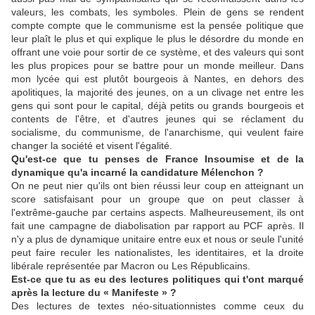
valeurs, les combats, les symboles. Plein de gens se rendent
compte compte que le communisme est la pensée politique que
leur plaît le plus et qui explique le plus le désordre du monde en
offrant une voie pour sortir de ce système, et des valeurs qui sont
les plus propices pour se battre pour un monde meilleur. Dans
mon lycée qui est plutôt bourgeois à Nantes, en dehors des
apolitiques, la majorité des jeunes, on a un clivage net entre les
gens qui sont pour le capital, déjà petits ou grands bourgeois et
contents de l'être, et d'autres jeunes qui se réclament du
socialisme, du communisme, de l'anarchisme, qui veulent faire
changer la société et visent l'égalité.
Qu'est-ce que tu penses de France Insoumise et de la
dynamique qu'a incarné la candidature Mélenchon ?
On ne peut nier qu'ils ont bien réussi leur coup en atteignant un
score satisfaisant pour un groupe que on peut classer à
l'extrême-gauche par certains aspects. Malheureusement, ils ont
fait une campagne de diabolisation par rapport au PCF après. Il
n'y a plus de dynamique unitaire entre eux et nous or seule l'unité
peut faire reculer les nationalistes, les identitaires, et la droite
libérale représentée par Macron ou Les Républicains.
Est-ce que tu as eu des lectures politiques qui t'ont marqué
après la lecture du « Manifeste » ?
Des lectures de textes néo-situationnistes comme ceux du