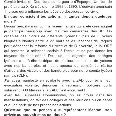
Comité Invisible. Des récits sur la guerre d'Espagne. Un récit de
prolétaire au XIXe siècle entre 1865 et 1890. L'écrivain américain
Thoreau qui a influencé les idées de désobéissance civile.
En quoi consistent tes actions militantes depuis quelques
mois ?
Depuis peu, il y a un comité lycéen nantais qui a été créé auquel
je participe beaucoup avec d'autres camarades des JC. On
organise des blocus de différents lycéens : plus de 3 lycées
bloqués à Nantes entre le 22 mars et les vacances de Pâques
pour dénoncer la réforme du lycée et de l'Université, la loi ORE
qui renforce la sélection sociale à l'école et ne pas donne les
moyens de fonctionner. De plus, on organise des cortèges
lycéens, c'est-à-dire le départ de plusieurs centaines de lycéens
avec nos banderoles et nos drapeaux du comité. Je réalise
d'ailleurs des visuels et des banderoles pour notre comité lycéen
nantais (CLN).
J'ai aussi manifesté en solidarité avec la ZAD pour éviter leur
évacuation violente, dénoncer la répression policière qu'ils
subissent. 300 blessés à la ZAD, c'est écœurant !
Avec les Jeunesses Communistes, on se croise dans les
manifestations, on fait des collages et des réunions où on débat
et où on parle de nos prochaines actions.
Qu'est-ce que tu penses que représentent Macron, son
arrivée au pouvoir et sa politique ?