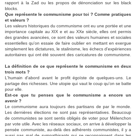
rapport à la Zad ou les propos de dénonciation sur les black
blocks.
Que représente le communisme pour toi ? Comme pratiques
et valeurs ?
Les valeurs historiques du communisme ont eu une portée et une
importance capitale au XIX e et au XXe siècle, elles ont permis
des grandes avancées, ce sont des valeurs humaines et sociales
essentielles qu'on essaie de faire oublier en mettant en exergue
simplement les dictatures, le stalinisme, les échecs d'expériences
autoritaires qui ont été souvent des caricatures de communisme.
La définition de ce que représente le communisme en deux
trois mots ?
L'humain d'abord avant le profit égoïste de quelques-uns. Le
partage des richesses. Une utopie qui vaut le coup qu'on se batte
pour elle.
Est-ce que tu penses que le communisme a encore un
avenir ?
Le communisme aura toujours des partisans de par le monde.
Les dernières élections ne sont pas représentatives. Beaucoup
de communistes se sont sentis obligés de voter pour Mélenchon
par vote utile. Avec les réseaux sociaux, on arrive à développer la
pensée communiste, au-delà des adhérents communistes, il y a
aussi pas mal de sympathisants qui se reconnaissent dans les