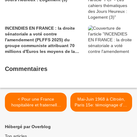
INCENDIES EN FRANCE : la droite
sénatoriale a voté contre
l'amendement (PLFFS 2025) du
groupe communiste attribuant 70
millions d'Euros les moyens de la
sécurité civile (Ian BROSSAT
Sénateur Communiste)
Commentaires
< Pour une France
Mai-Juin 1968 à Citroën,
hospitalière et fraternelle,
Paris 15e: témoignage d'un
une Europe solidaire:
acteur du mouvement,
manifeste du PCF pour une
Jean-Claude Caro, militant
autre politique migratoire
communiste et cégétiste >
Hébergé par Overblog
Top articles