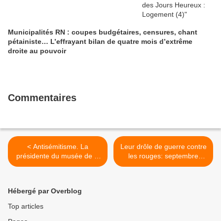
Municipalités RN : coupes budgétaires, censures, chant
pétainiste… L’effrayant bilan de quatre mois d’extrême
droite au pouvoir
Commentaires
< Antisémitisme. La
Leur drôle de guerre contre
présidente du musée de la
les rouges: septembre
résistance nationale visée
1939- mai 1940: La
(Le Télégramme, 26 février
persécution des
2018)
communistes par le
Hébergé par Overblog
gouvernement Daladier
après le pacte germano-
Top articles
soviétique (Pierre Juquin,