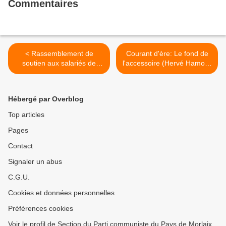
Commentaires
< Rassemblement de
Courant d'ère: Le fond de
soutien aux salariés de
l'accessoire (Hervé Hamon-
l'hôpital de Morlaix demain,
Le Télégramme, 3 juillet
lundi 3 juillet, à 10h, en
2017) >
soutien au débrayage lancé
Hébergé par Overblog
par les syndicats CGT, Sud,
CFDT
Top articles
Pages
Contact
Signaler un abus
C.G.U.
Cookies et données personnelles
Préférences cookies
Voir le profil de Section du Parti communiste du Pays de Morlaix