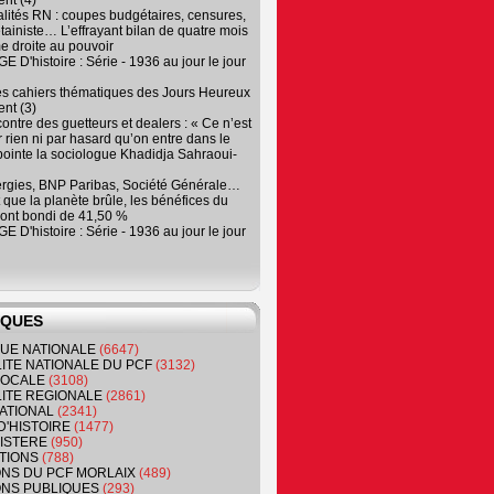
nt (4)
lités RN : coupes budgétaires, censures,
tainiste… L’effrayant bilan de quatre mois
e droite au pouvoir
 D'histoire : Série - 1936 au jour le jour
es cahiers thématiques des Jours Heureux
nt (3)
contre des guetteurs et dealers : « Ce n’est
 rien ni par hasard qu’on entre dans le
, pointe la sociologue Khadidja Sahraoui-
ergies, BNP Paribas, Société Générale…
que la planète brûle, les bénéfices du
ont bondi de 41,50 %
 D'histoire : Série - 1936 au jour le jour
IQUES
QUE NATIONALE
(6647)
ITE NATIONALE DU PCF
(3132)
 LOCALE
(3108)
ITE REGIONALE
(2861)
ATIONAL
(2341)
D'HISTOIRE
(1477)
NISTERE
(950)
TIONS
(788)
ONS DU PCF MORLAIX
(489)
NS PUBLIQUES
(293)