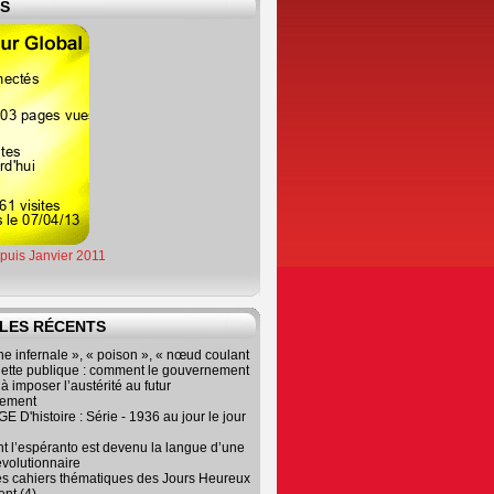
ES
epuis Janvier 2011
LES RÉCENTS
e infernale », « poison », « nœud coulant
dette publique : comment le gouvernement
à imposer l’austérité au futur
nement
 D'histoire : Série - 1936 au jour le jour
 l’espéranto est devenu la langue d’une
évolutionnaire
es cahiers thématiques des Jours Heureux