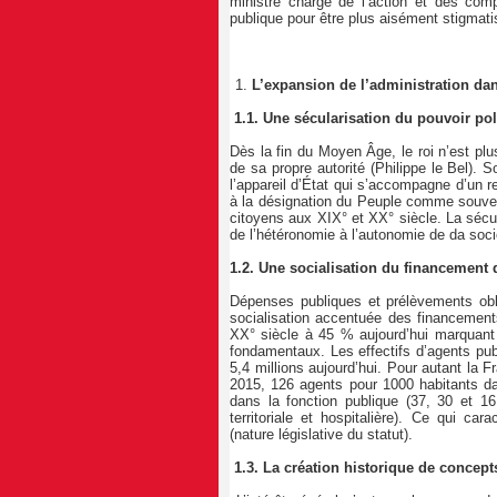
ministre chargé de l’action et des comp
publique pour être plus aisément stigmati
L’expansion de l’administration dans
1.1. Une sécularisation du pouvoir pol
Dès la fin du Moyen Âge, le roi n’est pl
de sa propre autorité (Philippe le Bel).
l’appareil d’État qui s’accompagne d’un 
à la désignation du Peuple comme souver
citoyens aux XIX° et XX° siècle. La sécul
de l’hétéronomie à l’autonomie de da soc
1.2. Une socialisation du financemen
Dépenses publiques et prélèvements obli
socialisation accentuée des financemen
XX° siècle à 45 % aujourd’hui marquant 
fondamentaux. Les effectifs d’agents pu
5,4 millions aujourd’hui. Pour autant la
2015, 126 agents pour 1000 habitants d
dans la fonction publique (37, 30 et 16
territoriale et hospitalière). Ce qui car
(nature législative du statut).
1.3. La création historique de concept