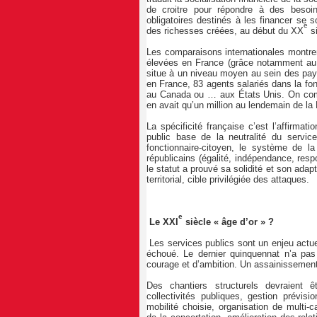
de croitre pour répondre à des besoi
obligatoires destinés à les financer se s
e
des richesses créées, au début du XX
s
Les comparaisons internationales montren
élevées en France (grâce notamment au 
situe à un niveau moyen au sein des pa
en France, 83 agents salariés dans la fo
au Canada ou … aux États Unis. On compte
en avait qu’un million au lendemain de la 
La spécificité française c’est l’affirmatio
public base de la neutralité du servic
fonctionnaire-citoyen, le système de la 
républicains (égalité, indépendance, respo
le statut a prouvé sa solidité et son ada
territorial, cible privilégiée des attaques.
e
Le XXI
siècle « âge d’or » ?
Les services publics sont un enjeu actu
échoué. Le dernier quinquennat n’a pas
courage et d’ambition. Un assainissement
Des chantiers structurels devraient 
collectivités publiques, gestion prévi
mobilité choisie, organisation de multi