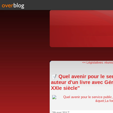
<< Législatives: réunio
Quel avenir pour le se
auteur d'un livre avec Gé
XXIe siècle"
29 mai 2017