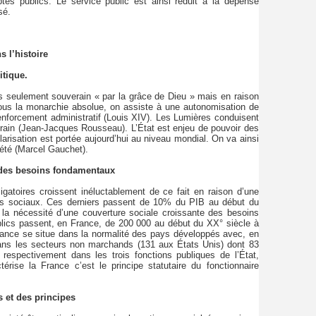
tes publics. Le service public est ainsi réduit à la dépense
sé.
 l’histoire
itique.
us seulement souverain « par la grâce de Dieu » mais en raison
 Sous la monarchie absolue, on assiste à une autonomisation de
renforcement administratif (Louis XIV). Les Lumières conduisent
ain (Jean-Jacques Rousseau). L’État est enjeu de pouvoir des
arisation est portée aujourd’hui au niveau mondial. On va ainsi
iété (Marcel Gauchet).
t des besoins fondamentaux
gatoires croissent inéluctablement de ce fait en raison d’une
ts sociaux. Ces derniers passent de 10% du PIB au début du
la nécessité d’une couverture sociale croissante des besoins
blics passent, en France, de 200 000 au début du XX° siècle à
 France se situe dans la normalité des pays développés avec, en
ans les secteurs non marchands (131 aux États Unis) dont 83
 respectivement dans les trois fonctions publiques de l’État,
actérise la France c’est le principe statutaire du fonctionnaire
s et des principes