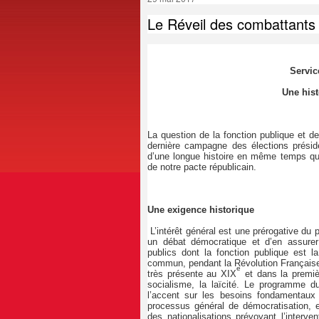
Le Réveil des combattant
Servic
Une hist
La question de la fonction publique et d
dernière campagne des élections présiden
d’une longue histoire en même temps qu
de notre pacte républicain.
Une exigence historique
L’intérêt général est une prérogative du p
un débat démocratique et d’en assurer
publics dont la fonction publique est l
commun, pendant la Révolution Française 
e
très présente au XIX
et dans la premi
socialisme, la laïcité. Le programme d
l’accent sur les besoins fondamentaux 
processus général de démocratisation, en
des nationalisations prévoyant l’interve