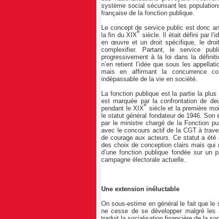
système social sécurisant les population
française de la fonction publique.
Le concept de service public est donc anc
e
la fin du XIX
siècle. Il était défini par l
en œuvre et un droit spécifique, le droit
complexifier. Partant, le service pu
progressivement à la loi dans la défin
n’en retient l’idée que sous les appella
mais en affirmant la concurrence c
indépassable de la vie en société.
La fonction publique est la partie la plus
est marquée par la confrontation de deux
e
pendant le XIX
siècle et la première mo
le statut général fondateur de 1946. Son 
par le ministre chargé de la Fonction pu
avec le concours actif de la CGT à trave
de courage aux acteurs. Ce statut a été 
des choix de conception clairs mais qui 
d’une fonction publique fondée sur un pr
campagne électorale actuelle.
Une extension inéluctable
On sous-estime en général le fait que le 
ne cesse de se développer malgré les at
traduit la socialisation financière de la 