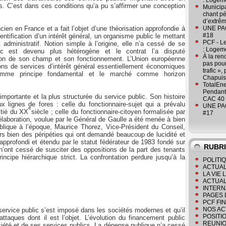
: Logeme
s. C’est dans ces conditions qu’a pu s’affirmer une conception
Municipa
chant pé
d’extrêm
ien en France et a fait l’objet d’une théorisation approfondie à
UNE PAGE
#18
’identification d’un intérêt général, un organisme public le mettant
PCF - L
 administratif. Notion simple à l’origine, elle n’a cessé de se
: Logeme
blic est devenu plus hétérogène et le contrat l’a disputé
À la ren
ition de son champ et son fonctionnement. L’Union européenne
pas pour
tions de services d’intérêt général essentiellement économiques
trafic »
omme principe fondamental et le marché comme horizon
Chapuis
TotalEn
Pendant 
 importante et la plus structurée du service public. Son histoire
CAC 40 
 lignes de fores : celle du fonctionnaire-sujet qui a prévalu
UNE PAGE
e
itié du XX
siècle ; celle du fonctionnaire-citoyen formalisée par
#17
élaboration, voulue par le Général de Gaulle a été menée à bien
blique à l’époque, Maurice Thorez, Vice-Président du Conseil,
rs bien des péripéties qui ont demandé beaucoup de lucidité et
approfondi et étendu par le statut fédérateur de 1983 fondé sur
RUBR
n’ont cessé de susciter des oppositions de la part des tenants
incipe hiérarchique strict. La confrontation perdure jusqu’à la
POLITI
ACTUAL
LA VIE
ACTUAL
INTERN
PAGES 
PCF FI
NOS AC
service public s’est imposé dans les sociétés modernes et qu’il
POSITI
taques dont il est l’objet. L’évolution du financement public
REUNIO
société et de ses services publics. La dépense publique n’a cessé