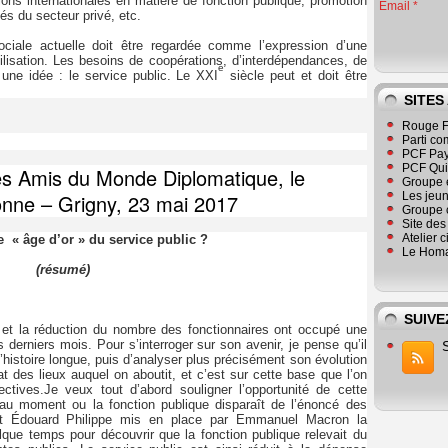
tions internationales en matière de fonction publique, promotion
Email
iés du secteur privé, etc.
ciale actuelle doit être regardée comme l’expression d’une
lisation. Les besoins de coopérations, d’interdépendances, de
e
une idée : le service public. Le XXI
siècle peut et doit être
SITES
Rouge F
Parti co
PCF Pay
PCF Qu
es Amis du Monde Diplomatique, le
Groupe 
nne – Grigny, 23 mai 2017
Les jeu
Groupe 
Site de
Atelier 
e « âge d’or » du service public ?
Le Homa
(résumé)
SUIVE
 et la réduction du nombre des fonctionnaires ont occupé une
 derniers mois. Pour s’interroger sur son avenir, je pense qu’il
l’histoire longue, puis d’analyser plus précisément son évolution
t des lieux auquel on aboutit, et c’est sur cette base que l’on
ectives.
Je veux tout d’abord souligner l’opportunité de cette
c au moment ou la fonction publique disparaît de l’énoncé des
ent Édouard Philippe mis en place par Emmanuel Macron la
elque temps pour découvrir que la fonction publique relevait du