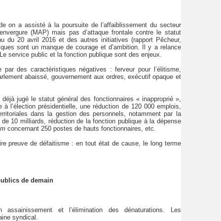
e on a assisté à la poursuite de l’affaiblissement du secteur
’envergure (MAP) mais pas d’attaque frontale contre le statut
hu du 20 avril 2016 et des autres initiatives (rapport Pêcheur,
iques sont un manque de courage et d’ambition. Il y a relance
 Le service public et la fonction publique sont des enjeux.
ar des caractéristiques négatives : ferveur pour l’élitisme,
 Parlement abaissé, gouvernement aux ordres, exécutif opaque et
déjà jugé le statut général des fonctionnaires « inapproprié »,
e à l’élection présidentielle, une réduction de 120 000 emplois,
territoriales dans la gestion des personnels, notamment par la
de 10 milliards, réduction de la fonction publique à la dépense
em
concernant 250 postes de hauts fonctionnaires, etc.
ire preuve de défaitisme : en tout état de cause, le long terme
 publics de demain
n assainissement et l’élimination des dénaturations. Les
ine syndical.