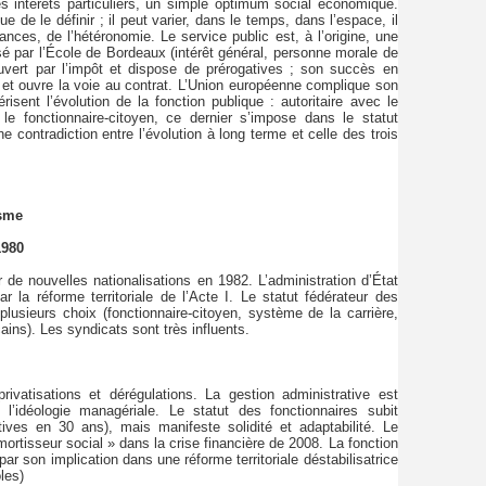
s intérêts particuliers, un simple optimum social économique.
ue de le définir ; il peut varier, dans le temps, dans l’espace, il
nces, de l’hétéronomie. Le service public est, à l’origine, une
é par l’École de Bordeaux (intérêt général, personne morale de
 couvert par l’impôt et dispose de prérogatives ; son succès en
e et ouvre la voie au contrat. L’Union européenne complique son
risent l’évolution de la fonction publique : autoritaire avec le
 le fonctionnaire-citoyen, ce dernier s’impose dans le statut
e contradiction entre l’évolution à long terme et celle des trois
isme
1980
 de nouvelles nationalisations en 1982. L’administration d’État
a réforme territoriale de l’Acte I. Le statut fédérateur des
plusieurs choix (fonctionnaire-citoyen, système de la carrière,
cains). Les syndicats sont très influents.
privatisations et dérégulations. La gestion administrative est
’idéologie managériale. Le statut des fonctionnaires subit
tives en 30 ans), mais manifeste solidité et adaptabilité. Le
rtisseur social » dans la crise financière de 2008. La fonction
e par son implication dans une réforme territoriale déstabilisatrice
les)