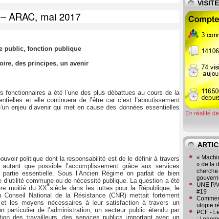
VISIT
s – ARAC, mai 2017
e public, fonction publique
oire, des principes, un avenir
es fonctionnaires a été l’une des plus débattues au cours de la
tielles et elle continuera de l’être car c’est l’aboutissement
’un enjeu d’avenir qui met en cause des données essentielles
En réalité d
ARTIC
« Machin
ouvoir politique dont la responsabilité est de le définir à travers
» de la 
 autant que possible l’accomplissement grâce aux services
cherche 
a partie essentielle. Sous l’Ancien Régime on parlait de bien
gouver
d’utilité commune ou de nécessité publique. La question a été
e
UNE PAGE
ère moitié du XX
siècle dans les luttes pour la République, le
#19
u Conseil National de la Résistance (CNR) mettait fortement
Comment
et les moyens nécessaires à leur satisfaction à travers un
utopie r
 particulier de l’administration, un secteur public étendu par
PCF - L
ntion des travailleurs, des services publics important avec un