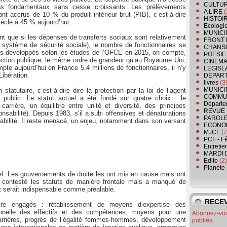
CULTU
ns fondamentaux sans cesse croissants. Les prélèvements
A LIRE
(
ont accrus de 10 % du produit intérieur brut (PIB), c’est-à-dire
HISTOI
iècle à 45 % aujourd’hui.
Ecologi
MUNICI
t que si les dépenses de transferts sociaux sont relativement
FRONT 
système de sécurité sociale), le nombre de fonctionnaires se
CHANS
ys développés selon les études de l’OFCE en 2015, on compte,
POESIE
nction publique, le même ordre de grandeur qu’au Royaume Uni,
CINEMA
 aujourd’hui en France 5,4 millions de fonctionnaires, il n’y
LEGISL
Libération.
DEPART
livres
(3
MUNICI
n statutaire, c’est-à-dire dire la protection par la loi de l’agent
COMMU
e public. Le statut actuel a été fondé sur quatre choix : le
Départe
carrière, un équilibre entre unité et diversité, des principes
REVUE 
nsabilité). Depuis 1983, s’il a subi offensives et dénaturations
PAROLE
ptabilité. Il reste menacé, un enjeu, notamment dans son versant
ECONO
MJCF
(7
PCF - F
Entretie
MARDI 
Edito
(2)
Planète
el. Les gouvernements de droite les ont mis en cause mais ont
 contesté les statuts de manière frontale mais a manqué de
 serait indispensable comme préalable.
RECEV
être engagés : rétablissement de moyens d’expertise des
sionnelle des effectifs et des compétences, moyens pour une
Abonnez-vous
-carrières, progrès de l’égalité femmes-hommes, développement
publiés.