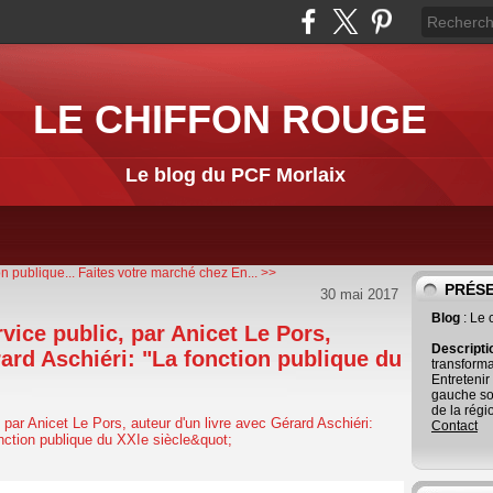
LE CHIFFON ROUGE
Le blog du PCF Morlaix
n publique...
Faites votre marché chez En... >>
PRÉS
30 mai 2017
Blog
: Le
rvice public, par Anicet Le Pors,
Descript
rard Aschiéri: "La fonction publique du
transforma
Entretenir
gauche so
de la régi
Contact