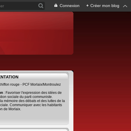
Connexion
+
Créer mon blog
ENTATION
 chiffon rouge - PCF Morlaix/Montroulez
ion
: Favoriser l'expression des idées de
tion sociale du parti communiste.
 la mémoire des débats et des luttes de la
ciale. Communiquer avec les habitants
on de Morlaix.