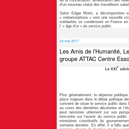
de la concertation, amélioration des rela
d’un nouveau statut des travailleurs salar
Selon Edgar Morin, a décomposition so
« métamorphose » vers une nouvelle civi
solidarités se condensent en France en 
l’ « âge d’or » du service public.
24 mai 2017
Les Amis de l’Humanité, L
groupe ATTAC Centre Esso
e
Le XXI
siècl
Plus généralement, la dépense publique
place majeure dans le débat politique des
convient de situer le service public dans 
au cours des dernières décennies et l’éta
peut raisonner utilement sur ses persp
rencontre sur l’avenir du service publi
ministères constitutifs du gouvernem
semaine dernière. En effet, il a fallu qu