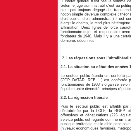
L’intérêt général n’est pas la somme de
Selon le juge administratif c’est au politiq
n’est pas toujours dégagé des transcenda
notion simple devenue complexe ; théoris
droit public, droit administratif) il est
élargit le champ, le rend plus hétérogèn
affirmation. Deux lignes de force caracté
fonctionnaire-sujet et responsable avec
fondateur de 1946. Mais il y a une certain
dernières décennies.
Les régressions sous l’ultralibéral
2.1. La situation au début des années 
Le secteur public étendu est conforté par
(CGP, DATAR, RCB …) est confortée par l
fonctionnaires de 1983 s’organise selon 
équilibre unité-diversité, principes républi
2.2. La régression libérale
Puis le secteur public est affaibli par 
déstabilisée par la LOLF, la RGPP et l
offensives et dénaturations (225 législa
service public est regardé comme un « amo
publique territoriale est la cible principal
(niveaux économiques favorisés, métropo