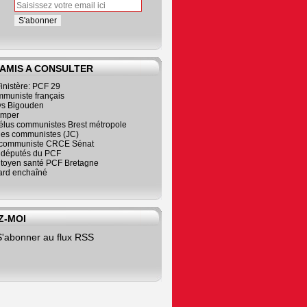
 AMIS A CONSULTER
inistère: PCF 29
mmuniste français
s Bigouden
imper
élus communistes Brest métropole
nes communistes (JC)
communiste CRCE Sénat
s députés du PCF
citoyen santé PCF Bretagne
rd enchaîné
Z-MOI
S'abonner au flux RSS