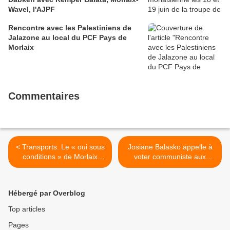
Wavel, l'AJPF
Rencontre avec les Palestiniens de
Jalazone au local du PCF Pays de
Morlaix
Commentaires
< Transports. Le « oui sous
Josiane Balasko appelle à
conditions » de Morlaix
voter communiste aux
communauté à Keolis (Le
élections législatives: "J'ai
télégramme, Monique
simplement envie que les
Kéromnès, 31 mai 2017)
gens vivent mieux"
Hébergé par Overblog
(L'Humanité, 30 mai 2017)
>
Top articles
Pages