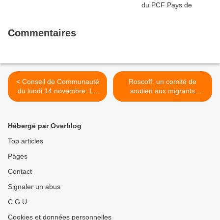
Commentaires
< Conseil de Communauté
Roscoff: un comité de
du lundi 14 novembre: La
soutien aux migrants
communauté s'engage pour
manifestant contre
le Climat (Anaïg Dantec,
l'expulsion des réfugiés et
Ouest-France - 16
la destruction du squat, un
Hébergé par Overblog
novembre 2016)
hôtel inachevé, verrue dans
le paysage et propriété de
Top articles
M. Chapalain, président de
Pages
la CCI (Ouest-France, 15
novembre) >
Contact
Signaler un abus
C.G.U.
Cookies et données personnelles