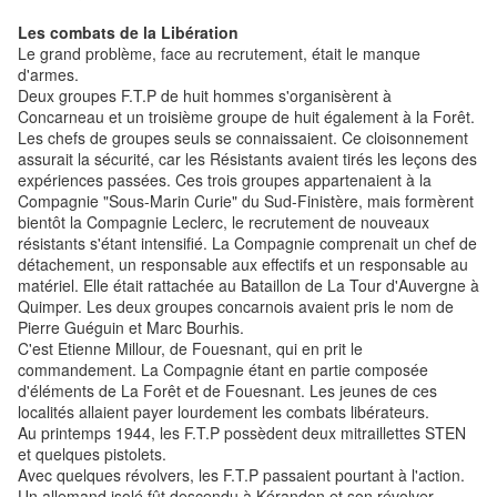
Les combats de la Libération
Le grand problème, face au recrutement, était le manque
d'armes.
Deux groupes F.T.P de huit hommes s'organisèrent à
Concarneau et un troisième groupe de huit également à la Forêt.
Les chefs de groupes seuls se connaissaient. Ce cloisonnement
assurait la sécurité, car les Résistants avaient tirés les leçons des
expériences passées. Ces trois groupes appartenaient à la
Compagnie "Sous-Marin Curie" du Sud-Finistère, mais formèrent
bientôt la Compagnie Leclerc, le recrutement de nouveaux
résistants s'étant intensifié. La Compagnie comprenait un chef de
détachement, un responsable aux effectifs et un responsable au
matériel. Elle était rattachée au Bataillon de La Tour d'Auvergne à
Quimper. Les deux groupes concarnois avaient pris le nom de
Pierre Guéguin et Marc Bourhis.
C'est Etienne Millour, de Fouesnant, qui en prit le
commandement. La Compagnie étant en partie composée
d'éléments de La Forêt et de Fouesnant. Les jeunes de ces
localités allaient payer lourdement les combats libérateurs.
Au printemps 1944, les F.T.P possèdent deux mitraillettes STEN
et quelques pistolets.
Avec quelques révolvers, les F.T.P passaient pourtant à l'action.
Un allemand isolé fût descendu à Kérandon et son révolver