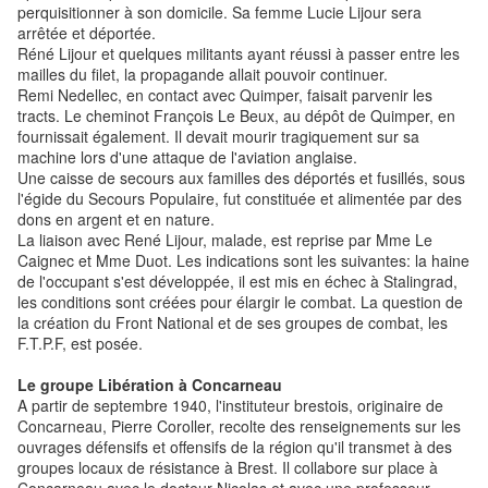
perquisitionner à son domicile. Sa femme Lucie Lijour sera
arrêtée et déportée.
Réné Lijour et quelques militants ayant réussi à passer entre les
mailles du filet, la propagande allait pouvoir continuer.
Remi Nedellec, en contact avec Quimper, faisait parvenir les
tracts. Le cheminot François Le Beux, au dépôt de Quimper, en
fournissait également. Il devait mourir tragiquement sur sa
machine lors d'une attaque de l'aviation anglaise.
Une caisse de secours aux familles des déportés et fusillés, sous
l'égide du Secours Populaire, fut constituée et alimentée par des
dons en argent et en nature.
La liaison avec René Lijour, malade, est reprise par Mme Le
Caignec et Mme Duot. Les indications sont les suivantes: la haine
de l'occupant s'est développée, il est mis en échec à Stalingrad,
les conditions sont créées pour élargir le combat. La question de
la création du Front National et de ses groupes de combat, les
F.T.P.F, est posée.
Le groupe Libération à Concarneau
A partir de septembre 1940, l'instituteur brestois, originaire de
Concarneau, Pierre Coroller, recolte des renseignements sur les
ouvrages défensifs et offensifs de la région qu'il transmet à des
groupes locaux de résistance à Brest. Il collabore sur place à