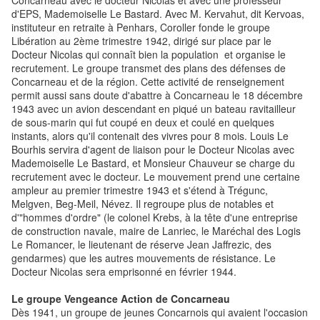
Concarneau avec le docteur Nicolas et avec une professeur
d'EPS, Mademoiselle Le Bastard. Avec M. Kervahut, dit Kervoas,
instituteur en retraite à Penhars, Coroller fonde le groupe
Libération au 2ème trimestre 1942, dirigé sur place par le
Docteur Nicolas qui connaît bien la population et organise le
recrutement. Le groupe transmet des plans des défenses de
Concarneau et de la région. Cette activité de renseignement
permit aussi sans doute d'abattre à Concarneau le 18 décembre
1943 avec un avion descendant en piqué un bateau ravitailleur
de sous-marin qui fut coupé en deux et coulé en quelques
instants, alors qu'il contenait des vivres pour 8 mois. Louis Le
Bourhis servira d'agent de liaison pour le Docteur Nicolas avec
Mademoiselle Le Bastard, et Monsieur Chauveur se charge du
recrutement avec le docteur. Le mouvement prend une certaine
ampleur au premier trimestre 1943 et s'étend à Trégunc,
Melgven, Beg-Meil, Névez. Il regroupe plus de notables et
d'"hommes d'ordre" (le colonel Krebs, à la tête d'une entreprise
de construction navale, maire de Lanriec, le Maréchal des Logis
Le Romancer, le lieutenant de réserve Jean Jaffrezic, des
gendarmes) que les autres mouvements de résistance. Le
Docteur Nicolas sera emprisonné en février 1944.
Le groupe Vengeance Action de Concarneau
Dès 1941, un groupe de jeunes Concarnois qui avaient l'occasion