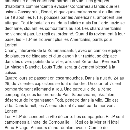
américaine et les chars bombardent la ville. Des groupes
d'habitants commencent à évacuer Concarneau tandis que les
usines Cassegrain, Rodel, et quelques maisons sont en flamme.
Le 19 août, les F.T.P, poussés par les Américains, amorcent une
attaque. Tout le bataillon est dans l'affaire mais l'artillerie nazie se
déchaîne, clouant les combattants au sol. Les chars américains
ne viennent pas. Le repli est ordonné. Quand ils reviennent à leur
base, les F.T.P ne trouvent plus les Américains, partis pour
Lorient.
Charly, interprète de la Kommandantur, avec un camion équipé
de plaques de blindage et d'un canon à tir rapide, se déplace
dans les divers points de la ville, arrosant Kérandon, Kernéac'h,
La Maison Blanche. Louis Tudal sera grièvement blessé à la
cuisse.
Quatre jours se passent en escarmouches. Dans la nuit du 24 au
25, de violentes explosions se font entendre. Un court et violent
bombardement allemand a lieu. Une patrouille de la 7ème
compagnie, sous les ordres de Paul Sabersmann, ukrainien,
déserteur de l'organisation Todt, pénètre dans la ville. Elle est
vide. Dans la nuit, les Allemands ont évacué par la mer vers
Lorient.
Les F.T.P descendent la ville déserte. Les compagnies F.T.P sont
cantonnées à l'hôtel de Cornouaille, l'Hôtel de la Mer et l'Hôtel
Beau-Rivage. Au cours d'une réunion avec le Comité de