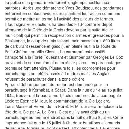
La police et la gendarmerie furent longtemps hostiles aux
patriotes. Après une démarche d'Yves Boudigou, des gendarmes
entrèrent en contact avec les résistants et leur action commune
permit de mettre un terme à l'activité des pilleurs de fermes.
Il faut signaler les actions hardies des F.T.P contre le dépôt
allemand de la Criée de la Croix (devenu par la suite Atelier
municipal) qui permit la récupération d'armes et grenades pour la
Résistance, le coup de main faisant main basse sur 1 800 litres
de carburant (essence et gasoil), en pleine nuit, à la soute du
Petit-Château en Ville Close... Le carburant est aussitôt
transporté à la Forêt-Fouesnant et Quimper par Georges Le Coz
au volant de son camion et enterré sur place. Les parachutages
promis se font attendre. Plusieurs fois, les coordonnées pour
parachutages ont été transmis à Londres mais les Anglais
refusent de parachuter dans la zone côtière.
Après le débarquement, du renfort est demandé pour un
parachutage à Kernabat, à Scaër. Dans la nuit du 14 au 15 juillet
1944, trouveront là-bas la mort, trois membres de la compagnie
Leclerc: Etienne Millour, le commandant de la Cie Leclerc,
Louis Massé et Hervé, de La Forêt. E. Millour sera remplacé à la
tête de la Cie par A. Le Cras. C'est qu'il y avait déjà eu un
parachutage au même endroit dans la nuit du 8 au 9 juillet. Cette
imprudence fait que le 15 juillet à 6h, deux bataillons allemands
de sécurité, formés au front de l'est, affrontent les F.T.P, encore