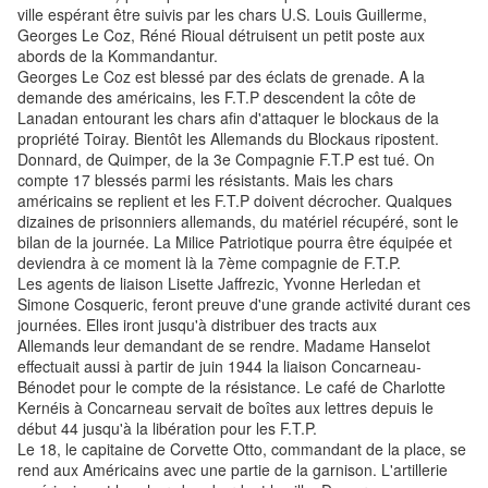
ville espérant être suivis par les chars U.S. Louis Guillerme,
Georges Le Coz, Réné Rioual détruisent un petit poste aux
abords de la Kommandantur.
Georges Le Coz est blessé par des éclats de grenade. A la
demande des américains, les F.T.P descendent la côte de
Lanadan entourant les chars afin d'attaquer le blockaus de la
propriété Toiray. Bientôt les Allemands du Blockaus ripostent.
Donnard, de Quimper, de la 3e Compagnie F.T.P est tué. On
compte 17 blessés parmi les résistants. Mais les chars
américains se replient et les F.T.P doivent décrocher. Qualques
dizaines de prisonniers allemands, du matériel récupéré, sont le
bilan de la journée. La Milice Patriotique pourra être équipée et
deviendra à ce moment là la 7ème compagnie de F.T.P.
Les agents de liaison Lisette Jaffrezic, Yvonne Herledan et
Simone Cosqueric, feront preuve d'une grande activité durant ces
journées. Elles iront jusqu'à distribuer des tracts aux
Allemands leur demandant de se rendre. Madame Hanselot
effectuait aussi à partir de juin 1944 la liaison Concarneau-
Bénodet pour le compte de la résistance. Le café de Charlotte
Kernéis à Concarneau servait de boîtes aux lettres depuis le
début 44 jusqu'à la libération pour les F.T.P.
Le 18, le capitaine de Corvette Otto, commandant de la place, se
rend aux Américains avec une partie de la garnison. L'artillerie