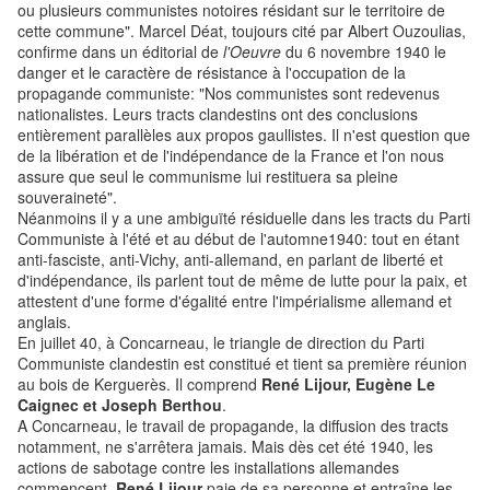
ou plusieurs communistes notoires résidant sur le territoire de
cette commune". Marcel Déat, toujours cité par Albert Ouzoulias,
confirme dans un éditorial de
l'Oeuvre
du 6 novembre 1940 le
danger et le caractère de résistance à l'occupation de la
propagande communiste: "Nos communistes sont redevenus
nationalistes. Leurs tracts clandestins ont des conclusions
entièrement parallèles aux propos gaullistes. Il n'est question que
de la libération et de l'indépendance de la France et l'on nous
assure que seul le communisme lui restituera sa pleine
souveraineté".
Néanmoins il y a une ambiguïté résiduelle dans les tracts du Parti
Communiste à l'été et au début de l'automne1940: tout en étant
anti-fasciste, anti-Vichy, anti-allemand, en parlant de liberté et
d'indépendance, ils parlent tout de même de lutte pour la paix, et
attestent d'une forme d'égalité entre l'impérialisme allemand et
anglais.
En juillet 40, à Concarneau, le triangle de direction du Parti
Communiste clandestin est constitué et tient sa première réunion
au bois de Kerguerès. Il comprend
René Lijour, Eugène Le
Caignec et Joseph Berthou
.
A Concarneau, le travail de propagande, la diffusion des tracts
notamment, ne s'arrêtera jamais. Mais dès cet été 1940, les
actions de sabotage contre les installations allemandes
commencent.
René Lijour
paie de sa personne et entraîne les