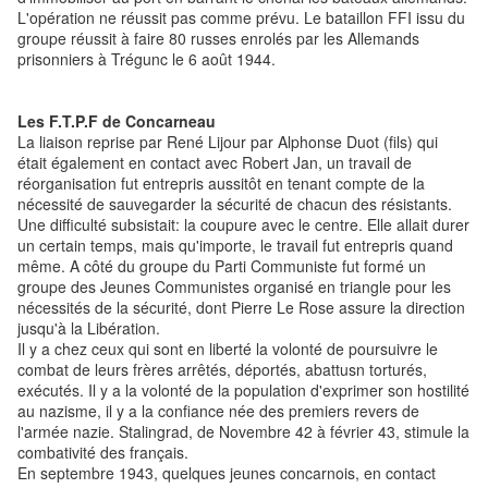
L'opération ne réussit pas comme prévu. Le bataillon FFI issu du
groupe réussit à faire 80 russes enrolés par les Allemands
prisonniers à Trégunc le 6 août 1944.
Les F.T.P.F de Concarneau
La liaison reprise par René Lijour par Alphonse Duot (fils) qui
était également en contact avec Robert Jan, un travail de
réorganisation fut entrepris aussitôt en tenant compte de la
nécessité de sauvegarder la sécurité de chacun des résistants.
Une difficulté subsistait: la coupure avec le centre. Elle allait durer
un certain temps, mais qu'importe, le travail fut entrepris quand
même. A côté du groupe du Parti Communiste fut formé un
groupe des Jeunes Communistes organisé en triangle pour les
nécessités de la sécurité, dont Pierre Le Rose assure la direction
jusqu'à la Libération.
Il y a chez ceux qui sont en liberté la volonté de poursuivre le
combat de leurs frères arrêtés, déportés, abattusn torturés,
exécutés. Il y a la volonté de la population d'exprimer son hostilité
au nazisme, il y a la confiance née des premiers revers de
l'armée nazie. Stalingrad, de Novembre 42 à février 43, stimule la
combativité des français.
En septembre 1943, quelques jeunes concarnois, en contact