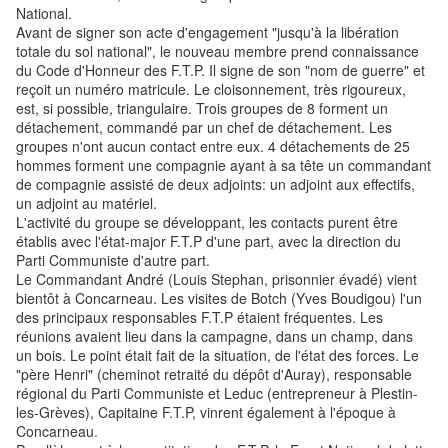
National.
Avant de signer son acte d'engagement "jusqu'à la libération
totale du sol national", le nouveau membre prend connaissance
du Code d'Honneur des F.T.P. Il signe de son "nom de guerre" et
reçoit un numéro matricule. Le cloisonnement, très rigoureux,
est, si possible, triangulaire. Trois groupes de 8 forment un
détachement, commandé par un chef de détachement. Les
groupes n'ont aucun contact entre eux. 4 détachements de 25
hommes forment une compagnie ayant à sa tête un commandant
de compagnie assisté de deux adjoints: un adjoint aux effectifs,
un adjoint au matériel.
L'activité du groupe se développant, les contacts purent être
établis avec l'état-major F.T.P d'une part, avec la direction du
Parti Communiste d'autre part.
Le Commandant André (Louis Stephan, prisonnier évadé) vient
bientôt à Concarneau. Les visites de Botch (Yves Boudigou) l'un
des principaux responsables F.T.P étaient fréquentes. Les
réunions avaient lieu dans la campagne, dans un champ, dans
un bois. Le point était fait de la situation, de l'état des forces. Le
"père Henri" (cheminot retraité du dépôt d'Auray), responsable
régional du Parti Communiste et Leduc (entrepreneur à Plestin-
les-Grèves), Capitaine F.T.P, vinrent également à l'époque à
Concarneau.