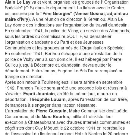
Alain Le Lay
va et vient, organise les groupes de l'"Organisation
Spéciale" (O.S) dans le département. La liaison avec le Centre
est assurée par le
"Père Georges" (Venise Gosnat
,
adjoint au
maire d'Ivry)
. A une réunion de direction à Kerviniou, Alain Le
Lay donne des indications sur l'organisation du travail clandestin.
En septembre 1941, la police de Vichy, au service des Allemands,
sous les ordres du commissaire SOUTIF, va démanteler
l'organisation clandestine du Parti et des Jeunesses
Communistes et les groupes armés de l'Organisation Spéciale.
En septembre 1941, Berthou échappe à une arrestation de la
police de Vichy venu à son domicile. Il est hébergé par Pierre
Guillou jusqu'à Décembre et, clandestin, devra quitter le
département. Entre-temps, Eugène Le Bris l'aura remplacé au
triangle de direction.
Après son retour à Toulmengleuz, il sera arrêté en septembre
1942. François Tallec sera arrêté une seconde fois et réussira à
s'évader.
Esprit Jourdain
, arrêté le même jour, mourra en
déportation.
Théophile Louarn
, après l'arrestation de son frère,
demandera à s'engager dans l'action résistante.
L'arrestation de
Pierre Gueguin
, Maire Communiste destitué de
Concarneau, et de
Marc Bourhis
, militant trotskiste, leur
exécution à Chateaubriant avec d'autres internés communistes et
cégétistes dont Guy Môquet le 22 octobre 1941 en représailles
de l'assassinat du lieutenant colonel Hotz à Nantes le 20 octobre