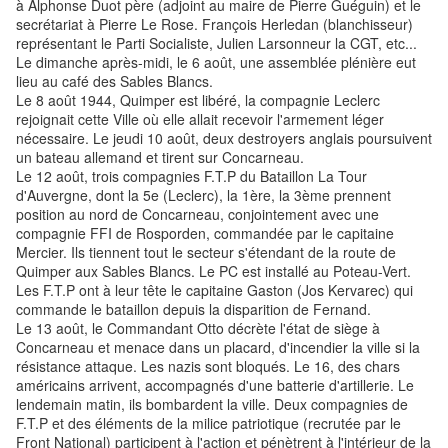
à Alphonse Duot père (adjoint au maire de Pierre Guéguin) et le
secrétariat à Pierre Le Rose. François Herledan (blanchisseur)
représentant le Parti Socialiste, Julien Larsonneur la CGT, etc...
Le dimanche après-midi, le 6 août, une assemblée plénière eut
lieu au café des Sables Blancs.
Le 8 août 1944, Quimper est libéré, la compagnie Leclerc
rejoignait cette Ville où elle allait recevoir l'armement léger
nécessaire. Le jeudi 10 août, deux destroyers anglais poursuivent
un bateau allemand et tirent sur Concarneau.
Le 12 août, trois compagnies F.T.P du Bataillon La Tour
d'Auvergne, dont la 5e (Leclerc), la 1ère, la 3ème prennent
position au nord de Concarneau, conjointement avec une
compagnie FFI de Rosporden, commandée par le capitaine
Mercier. Ils tiennent tout le secteur s'étendant de la route de
Quimper aux Sables Blancs. Le PC est installé au Poteau-Vert.
Les F.T.P ont à leur tête le capitaine Gaston (Jos Kervarec) qui
commande le bataillon depuis la disparition de Fernand.
Le 13 août, le Commandant Otto décrète l'état de siège à
Concarneau et menace dans un placard, d'incendier la ville si la
résistance attaque. Les nazis sont bloqués. Le 16, des chars
américains arrivent, accompagnés d'une batterie d'artillerie. Le
lendemain matin, ils bombardent la ville. Deux compagnies de
F.T.P et des éléments de la milice patriotique (recrutée par le
Front National) participent à l'action et pénètrent à l'intérieur de la