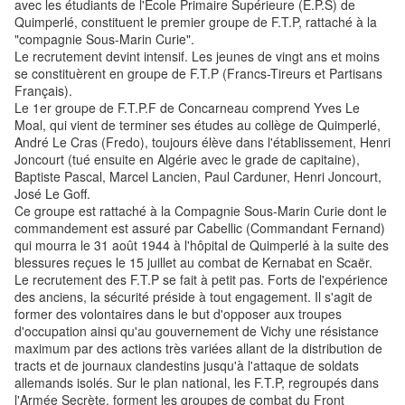
avec les étudiants de l'Ecole Primaire Supérieure (E.P.S) de
Quimperlé, constituent le premier groupe de F.T.P, rattaché à la
"compagnie Sous-Marin Curie".
Le recrutement devint intensif. Les jeunes de vingt ans et moins
se constituèrent en groupe de F.T.P (Francs-Tireurs et Partisans
Français).
Le 1er groupe de F.T.P.F de Concarneau comprend Yves Le
Moal, qui vient de terminer ses études au collège de Quimperlé,
André Le Cras (Fredo), toujours élève dans l'établissement, Henri
Joncourt (tué ensuite en Algérie avec le grade de capitaine),
Baptiste Pascal, Marcel Lancien, Paul Carduner, Henri Joncourt,
José Le Goff.
Ce groupe est rattaché à la Compagnie Sous-Marin Curie dont le
commandement est assuré par Cabellic (Commandant Fernand)
qui mourra le 31 août 1944 à l'hôpital de Quimperlé à la suite des
blessures reçues le 15 juillet au combat de Kernabat en Scaër.
Le recrutement des F.T.P se fait à petit pas. Forts de l'expérience
des anciens, la sécurité préside à tout engagement. Il s'agit de
former des volontaires dans le but d'opposer aux troupes
d'occupation ainsi qu'au gouvernement de Vichy une résistance
maximum par des actions très variées allant de la distribution de
tracts et de journaux clandestins jusqu'à l'attaque de soldats
allemands isolés. Sur le plan national, les F.T.P, regroupés dans
l'Armée Secrète, forment les groupes de combat du Front