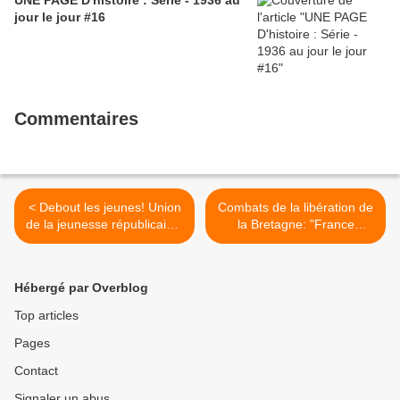
UNE PAGE D'histoire : Série - 1936 au
jour le jour #16
Commentaires
< Debout les jeunes! Union
Combats de la libération de
de la jeunesse républicaine:
la Bretagne: "France
une organisation
d'abord", édition bretonne
communiste de jeunesse de
(août 1944) - organe de
masse à la Libération
liaison de la résistance
Hébergé par Overblog
(archives Pierre Le Rose)
FTPF et Front National
(archives Pierre Le Rose) >
Top articles
Pages
Contact
Signaler un abus