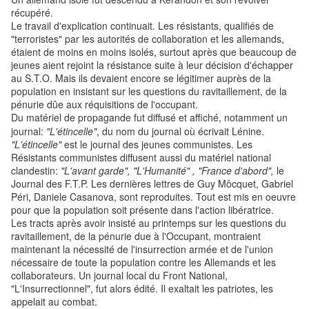
récupéré.
Le travail d'explication continuait. Les résistants, qualifiés de
"terroristes" par les autorités de collaboration et les allemands,
étaient de moins en moins isolés, surtout après que beaucoup de
jeunes aient rejoint la résistance suite à leur décision d'échapper
au S.T.O. Mais ils devaient encore se légitimer auprès de la
population en insistant sur les questions du ravitaillement, de la
pénurie dûe aux réquisitions de l'occupant.
Du matériel de propagande fut diffusé et affiché, notamment un
journal:
"L'étincelle"
, du nom du journal où écrivait Lénine.
"L'étincelle"
est le journal des jeunes communistes. Les
Résistants communistes diffusent aussi du matériel national
clandestin:
"L'avant garde",
"L'Humanité" , "France d'abord",
le
Journal des F.T.P. Les dernières lettres de Guy Môcquet, Gabriel
Péri, Daniele Casanova, sont reproduites. Tout est mis en oeuvre
pour que la population soit présente dans l'action libératrice.
Les tracts après avoir insisté au printemps sur les questions du
ravitaillement, de la pénurie due à l'Occupant, montraient
maintenant la nécessité de l'insurrection armée et de l'union
nécessaire de toute la population contre les Allemands et les
collaborateurs. Un journal local du Front National,
"L'Insurrectionnel", fut alors édité. Il exaltait les patriotes, les
appelait au combat.