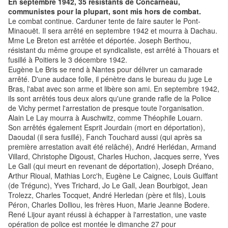
En septembre 1942, 35 résistants de Concarneau,
communistes pour la plupart, sont mis hors de combat.
Le combat continue. Carduner tente de faire sauter le Pont-
Minaouët. Il sera arrêté en septembre 1942 et mourra à Dachau.
Mme Le Breton est arrêtée et déportée. Joseph Berthou,
résistant du même groupe et syndicaliste, est arrêté à Thouars et
fusillé à Poitiers le 3 décembre 1942.
Eugène Le Bris se rend à Nantes pour délivrer un camarade
arrêté. D'une audace folle, il pénètre dans le bureau du juge Le
Bras, l'abat avec son arme et libère son ami. En septembre 1942,
ils sont arrêtés tous deux alors qu'une grande rafle de la Police
de Vichy permet l'arrestation de presque toute l'organisation.
Alain Le Lay mourra à Auschwitz, comme Théophile Louarn.
Son arrêtés également Esprit Jourdain (mort en déportation),
Daoudal (il sera fusillé), Fanch Touchard aussi (qui après sa
première arrestation avait été relâché), André Herlédan, Armand
Villard, Christophe Digoust, Charles Huchon, Jacques serre, Yves
Le Gall (qui meurt en revenant de déportation), Joseph Dréano,
Arthur Rioual, Mathias Lorc'h, Eugène Le Caignec, Louis Guiffant
(de Trégunc), Yves Trichard, Jo Le Gall, Jean Bourbigot, Jean
Trolezz, Charles Tocquet, André Herledan (père et fils), Louis
Péron, Charles Dolliou, les frères Huon, Marie Jeanne Bodere.
René Lijour ayant réussi à échapper à l'arrestation, une vaste
opération de police est montée le dimanche 27 pour