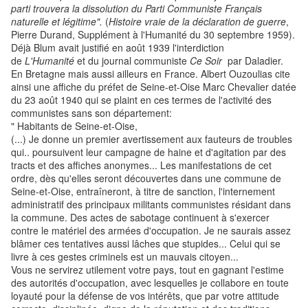
parti trouvera la dissolution du Parti Communiste Français
naturelle et légitime".
(
Histoire vraie de la déclaration de guerre
,
Pierre Durand, Supplément à l'Humanité du 30 septembre 1959).
Déjà Blum avait justifié en août 1939 l'interdiction
de
L'Humanité
et du journal communiste
Ce Soir
par Daladier.
En Bretagne mais aussi ailleurs en France. Albert Ouzoulias cite
ainsi une affiche du préfet de Seine-et-Oise Marc Chevalier datée
du 23 août 1940 qui se plaint en ces termes de l'activité des
communistes sans son département:
" Habitants de Seine-et-Oise,
(...) Je donne un premier avertissement aux fauteurs de troubles
qui.. poursuivent leur campagne de haine et d'agitation par des
tracts et des affiches anonymes... Les manifestations de cet
ordre, dès qu'elles seront découvertes dans une commune de
Seine-et-Oise, entraîneront, à titre de sanction, l'internement
administratif des principaux militants communistes résidant dans
la commune. Des actes de sabotage continuent à s'exercer
contre le matériel des armées d'occupation. Je ne saurais assez
blâmer ces tentatives aussi lâches que stupides... Celui qui se
livre à ces gestes criminels est un mauvais citoyen...
Vous ne servirez utilement votre pays, tout en gagnant l'estime
des autorités d'occupation, avec lesquelles je collabore en toute
loyauté pour la défense de vos intérêts, que par votre attitude