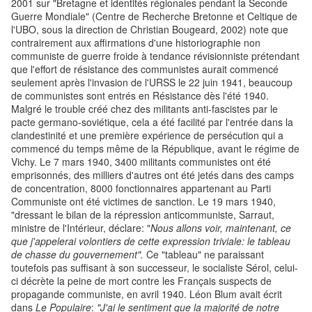
2001 sur "Bretagne et identités régionales pendant la Seconde
Guerre Mondiale" (Centre de Recherche Bretonne et Celtique de
l'UBO, sous la direction de Christian Bougeard, 2002) note que
contrairement aux affirmations d'une historiographie non
communiste de guerre froide à tendance révisionniste prétendant
que l'effort de résistance des communistes aurait commencé
seulement après l'invasion de l'URSS le 22 juin 1941, beaucoup
de communistes sont entrés en Résistance dès l'été 1940.
Malgré le trouble créé chez des militants anti-fascistes par le
pacte germano-soviétique, cela a été facilité par l'entrée dans la
clandestinité et une première expérience de persécution qui a
commencé du temps même de la République, avant le régime de
Vichy. Le 7 mars 1940, 3400 militants communistes ont été
emprisonnés, des milliers d'autres ont été jetés dans des camps
de concentration, 8000 fonctionnaires appartenant au Parti
Communiste ont été victimes de sanction. Le 19 mars 1940,
"dressant le bilan de la répression anticommuniste, Sarraut,
ministre de l'Intérieur, déclare: "
Nous allons voir, maintenant, ce
que j'appelerai volontiers de cette expression triviale: le tableau
de chasse du gouvernement".
Ce "tableau" ne paraissant
toutefois pas suffisant à son successeur, le socialiste Sérol, celui-
ci décrète la peine de mort contre les Français suspects de
propagande communiste, en avril 1940. Léon Blum avait écrit
dans
Le Populaire
:
"J'ai le sentiment que la majorité de notre