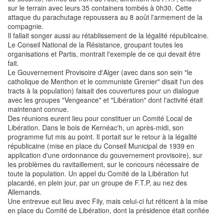
sur le terrain avec leurs 35 containers tombés à 0h30. Cette
attaque du parachutage repoussera au 8 août l'armement de la
compagnie.
Il fallait songer aussi au rétablissement de la légalité républicaine.
Le Conseil National de la Résistance, groupant toutes les
organisations et Partis, montrait l'exemple de ce qui devait être
fait.
Le Gouvernement Provisoire d'Alger (avec dans son sein "le
catholique de Menthon et le communiste Grenier" disait l'un des
tracts à la population) faisait des couvertures pour un dialogue
avec les groupes "Vengeance" et "Libération" dont l'activité était
maintenant connue.
Des réunions eurent lieu pour constituer un Comité Local de
Libération. Dans le bois de Kernéac'h, un après-midi, son
programme fut mis au point. Il portait sur le retour à la légalité
républicaine (mise en place du Conseil Municipal de 1939 en
application d'une ordonnance du gouvernement provisoire), sur
les problèmes du ravitaillement, sur le concours nécessaire de
toute la population. Un appel du Comité de la Libération fut
placardé, en plein jour, par un groupe de F.T.P, au nez des
Allemands.
Une entrevue eut lieu avec Fily, mais celui-ci fut réticent à la mise
en place du Comité de Libération, dont la présidence était confiée