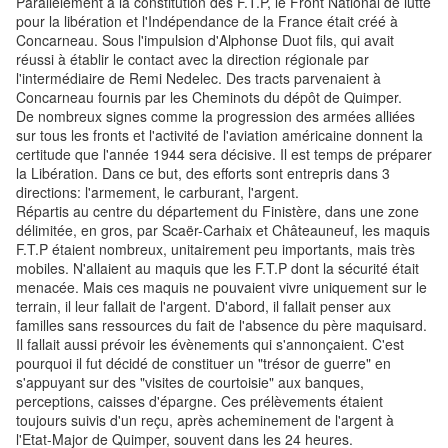
Parallèlement à la constitution des F.T.P, le Front National de lutte
pour la libération et l'Indépendance de la France était créé à
Concarneau. Sous l'impulsion d'Alphonse Duot fils, qui avait
réussi à établir le contact avec la direction régionale par
l'intermédiaire de Remi Nedelec. Des tracts parvenaient à
Concarneau fournis par les Cheminots du dépôt de Quimper.
De nombreux signes comme la progression des armées alliées
sur tous les fronts et l'activité de l'aviation américaine donnent la
certitude que l'année 1944 sera décisive. Il est temps de préparer
la Libération. Dans ce but, des efforts sont entrepris dans 3
directions: l'armement, le carburant, l'argent.
Répartis au centre du département du Finistère, dans une zone
délimitée, en gros, par Scaër-Carhaix et Châteauneuf, les maquis
F.T.P étaient nombreux, unitairement peu importants, mais très
mobiles. N'allaient au maquis que les F.T.P dont la sécurité était
menacée. Mais ces maquis ne pouvaient vivre uniquement sur le
terrain, il leur fallait de l'argent. D'abord, il fallait penser aux
familles sans ressources du fait de l'absence du père maquisard.
Il fallait aussi prévoir les évènements qui s'annonçaient. C'est
pourquoi il fut décidé de constituer un "trésor de guerre" en
s'appuyant sur des "visites de courtoisie" aux banques,
perceptions, caisses d'épargne. Ces prélèvements étaient
toujours suivis d'un reçu, après acheminement de l'argent à
l'Etat-Major de Quimper, souvent dans les 24 heures.