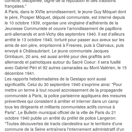
correcte, disciplinée, digne de la réputation et des traditions
françaises."
A Paris, dans le XVIIe arrondissement, le jeune Guy Môquet dont
le père, Prosper Môquet, député communiste, est interné depuis
le 10 octobre 1939, organise une vingtaine d'adhérents de la
Jeunesse Communiste et couvre l'arrondissement de papillons
anti-allemands et anti-Vichy dès septembre 1940. Il est d'ailleurs
arrêté le 13 octobre 1940, torturé pour passer aux aveux sur les
amis de son père, emprisonné à Fresnes, puis à Clairvaux, puis
envoyé à Châteaubriant. Le jeune communiste Jacques
Grinbaum, 20 ans, est aussi arrêté pour des graffitis anti-
allemands et patriotiques autour du Sacré Coeur: il sera fusillé
avec Gabriel Péri et 92 autres camarades au Mont-Valérien, le 15
décembre 1941.
Les rapports hebdomadaires de la Gestapo sont aussi
significatifs. Celui du 30 septembre 1940 s'exprime ainsi: "Pour
mettre un terme à tout nouvel accroissement de la propagande
communiste à Paris, la police parisienne appliquera des mesures
préventives qui consistent à arrêter et interner dans un camp
tous les dirigeants et militants communistes actifs connus à
Paris". Le Bulletin municipal officiel de la ville de Paris du 21
octobre 1940 publie un arrêté du préfet de police Langeron:
"Toutes découvertes de tracts clandestins sur le territoire d'une
commune de la Seine entraînera l'internement administratif d'un