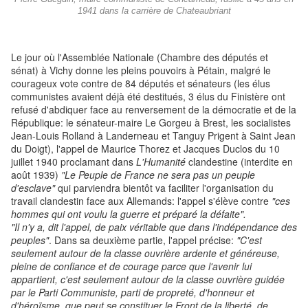
1941 dans la carrière de Chateaubriant
Le jour où l'Assemblée Nationale (Chambre des députés et
sénat) à Vichy donne les pleins pouvoirs à Pétain, malgré le
courageux vote contre de 84 députés et sénateurs (les élus
communistes avaient déjà été destitués, 3 élus du Finistère ont
refusé d'abdiquer face au renversement de la démocratie et de la
République: le sénateur-maire Le Gorgeu à Brest, les socialistes
Jean-Louis Rolland à Landerneau et Tanguy Prigent à Saint Jean
du Doigt), l'appel de Maurice Thorez et Jacques Duclos du 10
juillet 1940 proclamant dans
L'Humanité
clandestine (interdite en
août 1939)
"Le Peuple de France ne sera pas un peuple
d'esclave"
qui parviendra bientôt va faciliter l'organisation du
travail clandestin face aux Allemands: l'appel s'élève contre
"ces
hommes qui ont voulu la guerre et préparé la défaite".
"Il n'y a, dit l'appel, de paix véritable que dans l'indépendance des
peuples"
. Dans sa deuxième partie, l'appel précise:
"C'est
seulement autour de la classe ouvrière ardente et généreuse,
pleine de confiance et de courage parce que l'avenir lui
appartient, c'est seulement autour de la classe ouvrière guidée
par le Parti Communiste, parti de propreté, d'honneur et
d'héroïsme, que peut se constituer le Front de la liberté, de