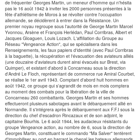
de fréquenter Georges Martin, un meneur d'homme qui n'hésita
pas le 16 août 1942 à inviter les 2000 personnes présentes à la
fête d'athlétisme de Moros à se révolter contre l'occupation
allemande, se décidèrent à entrer dans la Résistance. Un
premier noyau regroupe sous l'autorité de George Martin Marcel
Yvonnou, Arsène et François Herlédan, Paul Corribras, Albert et
Jacques Gloaguen, Louis Lozach. L'affiliation du Groupe au
Réseau "Vengeance Action", qui se spécialisera dans les
Renseignements, les faux papiers d'identité (avec Paul Corribras
à la baguette), la récupération et l'évacuation des aviateurs alliés
(une douzaine d'aviateurs durent ainsi évacués sur Brest, via
Quimper), et existant d'abord à Concarneau sous la direction
d'André Le Floch, représentant de commerce rue Amiral Courbet,
se réalise le 1er avril 1943. Comptant d'abord huit hommes en
août 1942, ce groupe qui s'agrandit de mois en mois comptera
au moment des combats pour la libération de la ville de
Concarneau 260 combattants. Georges Martin et ses hommes
effectueront plusieurs sabotages avant le débarquement allié en
Normandie. Il s'intégrera après le débarquement aux F.F.I sous la
direction du chef d'escadron Rincazaux et de son adjoint, le
capitaine Bourhis. Le 6 août 1944, les audacieux résistants du
groupe Vengeance action, au nombre de 6, sous la direction de
Georges Martin, constituant le commando "Ma Salver" tentèrent
d'immobiliser au port en barrant le chenal les bateaux allemands.