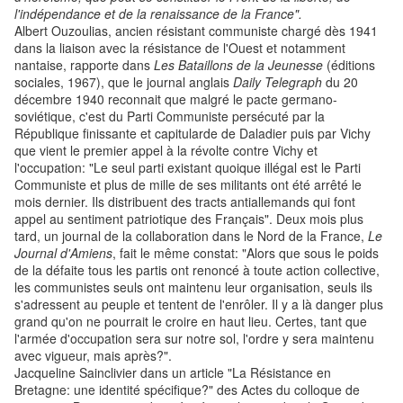
l'indépendance et de la renaissance de la France".
Albert Ouzoulias, ancien résistant communiste chargé dès 1941
dans la liaison avec la résistance de l'Ouest et notamment
nantaise, rapporte dans
Les Bataillons de la Jeunesse
(éditions
sociales, 1967), que le journal anglais
Daily Telegraph
du 20
décembre 1940 reconnait que malgré le pacte germano-
soviétique, c'est du Parti Communiste persécuté par la
République finissante et capitularde de Daladier puis par Vichy
que vient le premier appel à la révolte contre Vichy et
l'occupation: "Le seul parti existant quoique illégal est le Parti
Communiste et plus de mille de ses militants ont été arrêté le
mois dernier. Ils distribuent des tracts antiallemands qui font
appel au sentiment patriotique des Français". Deux mois plus
tard, un journal de la collaboration dans le Nord de la France,
Le
Journal d'Amiens
, fait le même constat: "Alors que sous le poids
de la défaite tous les partis ont renoncé à toute action collective,
les communistes seuls ont maintenu leur organisation, seuls ils
s'adressent au peuple et tentent de l'enrôler. Il y a là danger plus
grand qu'on ne pourrait le croire en haut lieu. Certes, tant que
l'armée d'occupation sera sur notre sol, l'ordre y sera maintenu
avec vigueur, mais après?".
Jacqueline Sainclivier dans un article "La Résistance en
Bretagne: une identité spécifique?" des Actes du colloque de