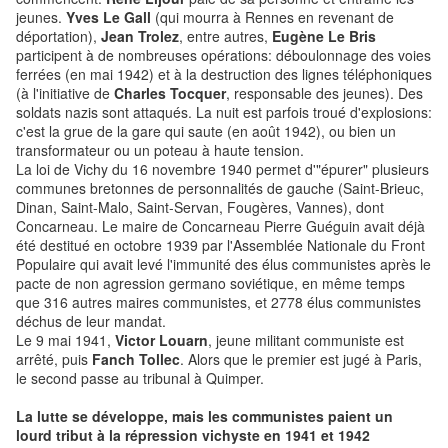
jeunes.
Yves Le Gall
(qui mourra à Rennes en revenant de
déportation),
Jean Trolez
, entre autres,
Eugène Le Bris
participent à de nombreuses opérations: déboulonnage des voies
ferrées (en mai 1942) et à la destruction des lignes téléphoniques
(à l'initiative de
Charles Tocquer
, responsable des jeunes). Des
soldats nazis sont attaqués. La nuit est parfois troué d'explosions:
c'est la grue de la gare qui saute (en août 1942), ou bien un
transformateur ou un poteau à haute tension.
La loi de Vichy du 16 novembre 1940 permet d'"épurer" plusieurs
communes bretonnes de personnalités de gauche (Saint-Brieuc,
Dinan, Saint-Malo, Saint-Servan, Fougères, Vannes), dont
Concarneau. Le maire de Concarneau Pierre Guéguin avait déjà
été destitué en octobre 1939 par l'Assemblée Nationale du Front
Populaire qui avait levé l'immunité des élus communistes après le
pacte de non agression germano soviétique, en même temps
que 316 autres maires communistes, et 2778 élus communistes
déchus de leur mandat.
Le 9 mai 1941,
Victor Louarn
, jeune militant communiste est
arrêté, puis
Fanch Tollec
. Alors que le premier est jugé à Paris,
le second passe au tribunal à Quimper.
La lutte se développe, mais les communistes paient un
lourd tribut à la répression vichyste en 1941 et 1942