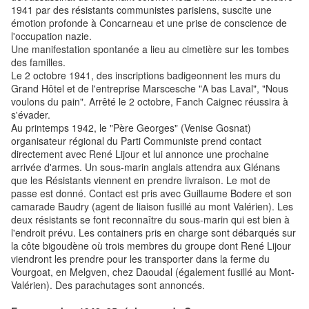
1941 par des résistants communistes parisiens, suscite une
émotion profonde à Concarneau et une prise de conscience de
l'occupation nazie.
Une manifestation spontanée a lieu au cimetière sur les tombes
des familles.
Le 2 octobre 1941, des inscriptions badigeonnent les murs du
Grand Hôtel et de l'entreprise Marscesche "A bas Laval", "Nous
voulons du pain". Arrêté le 2 octobre, Fanch Caignec réussira à
s'évader.
Au printemps 1942, le "Père Georges" (Venise Gosnat)
organisateur régional du Parti Communiste prend contact
directement avec René Lijour et lui annonce une prochaine
arrivée d'armes. Un sous-marin anglais attendra aux Glénans
que les Résistants viennent en prendre livraison. Le mot de
passe est donné. Contact est pris avec Guillaume Bodere et son
camarade Baudry (agent de liaison fusillé au mont Valérien). Les
deux résistants se font reconnaître du sous-marin qui est bien à
l'endroit prévu. Les containers pris en charge sont débarqués sur
la côte bigoudène où trois membres du groupe dont René Lijour
viendront les prendre pour les transporter dans la ferme du
Vourgoat, en Melgven, chez Daoudal (également fusillé au Mont-
Valérien). Des parachutages sont annoncés.